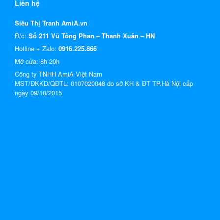
Liên hệ
Siêu Thị Tranh AmiA.vn
Đ/c:
Số 211 Vũ Tông Phan – Thanh Xuân – HN
Hotline + Zalo:
0916.225.866
Mở cửa: 8h-20h
Công ty TNHH AmiA Việt Nam
MST/ĐKKD/QĐTL: 0107020048 do sở KH & ĐT TP.Hà Nội cấp
ngày 09/10/2015