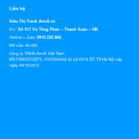
Liên hệ
Siêu Thị Tranh AmiA.vn
Đ/c:
Số 211 Vũ Tông Phan – Thanh Xuân – HN
Hotline + Zalo:
0916.225.866
Mở cửa: 8h-20h
Công ty TNHH AmiA Việt Nam
MST/ĐKKD/QĐTL: 0107020048 do sở KH & ĐT TP.Hà Nội cấp
ngày 09/10/2015