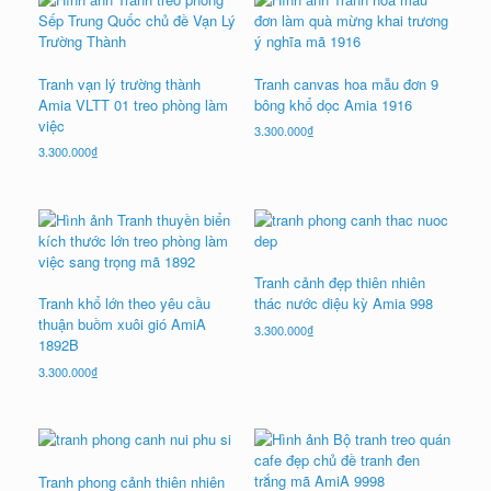
Tranh vạn lý trường thành
Tranh canvas hoa mẫu đơn 9
Amia VLTT 01 treo phòng làm
bông khổ dọc Amia 1916
việc
3.300.000
₫
3.300.000
₫
Tranh cảnh đẹp thiên nhiên
Tranh khổ lớn theo yêu cầu
thác nước diệu kỳ Amia 998
thuận buồm xuôi gió AmiA
3.300.000
₫
1892B
3.300.000
₫
Tranh phong cảnh thiên nhiên