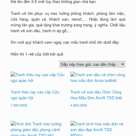
thể lên đến 3-5 mét tùy theo không gian nhà bạn.
Tranh cỡ lớn phục vụ treo tường phòng khách, phòng làm việc,
cửa hàng, quán xá, khách sạn, resort,… Hoặc dùng làm quà
mừng tân gia, quà tặng khai trương sang trọng, ý nghĩa. Chất liệu
tranh vẽ sơn dầu, tranh in ép gỗ,…
Xin mời quý khách xem ngay các mẫu tranh khổ lớn dưới đây:
Đã
Hiển thị 1–48 của 339 kết quả
sắp
xếp
theo
giá:
cao
đến
Tranh thêu tay cao cấp Cửu
Tranh vẽ sơn dầu Chim Công
thấp
ngư quần hội
Hoa Mẫu Đơn AmiA TSD 646
7.500.000
₫
4.800.000
₫