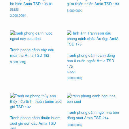
bờ biển Amia TSD 136-01
giữa thiên nhiên Amia TSD 183
3.000.000
₫
Được xếp
3.000.000
₫
hạng
5.00
5 sao
Tranh phong cảnh cây cầu
mùa thu Amia TSD 182
Tranh phong cảnh cánh đồng
hoa ở nước ngoài Amia TSD
3.000.000
₫
175
Được xếp
3.000.000
₫
hạng
5.00
5 sao
Tranh phong cảnh ngôi nhà bên
Tranh phong cảnh thuận buồm
dòng suối Amia TSD 214
xuôi gió sơn dầu Amia TSD
3.000.000
₫
192