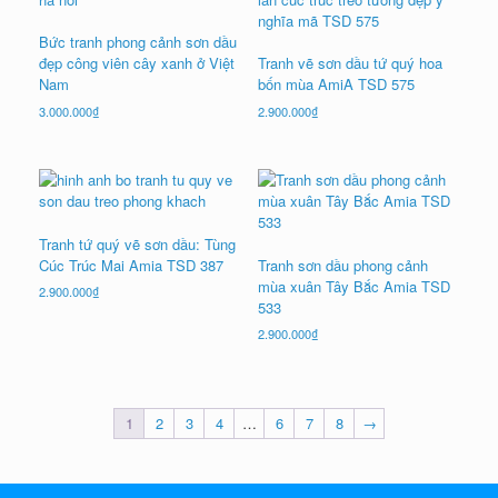
Bức tranh phong cảnh sơn dầu
đẹp công viên cây xanh ở Việt
Tranh vẽ sơn dầu tứ quý hoa
Nam
bốn mùa AmiA TSD 575
3.000.000
₫
2.900.000
₫
Tranh tứ quý vẽ sơn dầu: Tùng
Cúc Trúc Mai Amia TSD 387
Tranh sơn dầu phong cảnh
mùa xuân Tây Bắc Amia TSD
2.900.000
₫
533
2.900.000
₫
1
2
3
4
…
6
7
8
→