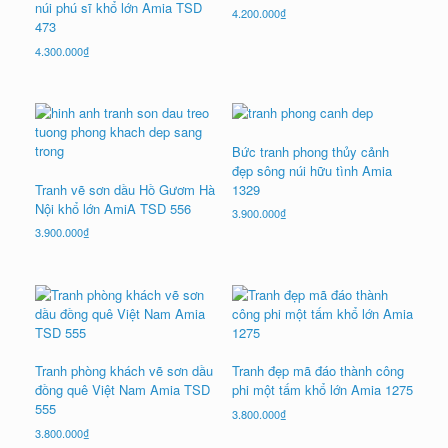
núi phú sĩ khổ lớn Amia TSD
4.200.000
₫
473
4.300.000
₫
Bức tranh phong thủy cảnh
đẹp sông núi hữu tình Amia
Tranh vẽ sơn dầu Hồ Gươm Hà
1329
Nội khổ lớn AmiA TSD 556
3.900.000
₫
3.900.000
₫
Tranh phòng khách vẽ sơn dầu
Tranh đẹp mã đáo thành công
đồng quê Việt Nam Amia TSD
phi một tấm khổ lớn Amia 1275
555
3.800.000
₫
3.800.000
₫