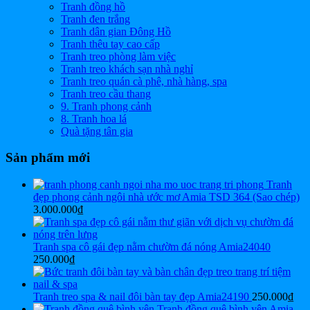
Tranh đồng hồ
Tranh đen trắng
Tranh dân gian Đông Hồ
Tranh thêu tay cao cấp
Tranh treo phòng làm việc
Tranh treo khách sạn nhà nghỉ
Tranh treo quán cà phê, nhà hàng, spa
Tranh treo cầu thang
9. Tranh phong cảnh
8. Tranh hoa lá
Quà tặng tân gia
Sản phẩm mới
Tranh
đẹp phong cảnh ngôi nhà ước mơ Amia TSD 364 (Sao chép)
3.000.000
₫
Tranh spa cô gái đẹp nằm chườm đá nóng Amia24040
250.000
₫
Tranh treo spa & nail đôi bàn tay đẹp Amia24190
250.000
₫
Tranh đồng quê bình yên Amia