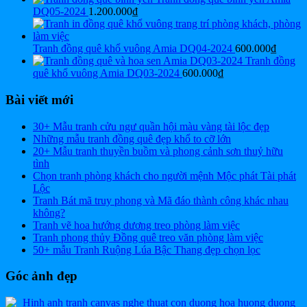
DQ05-2024
1.200.000
₫
Tranh đồng quê khổ vuông Amia DQ04-2024
600.000
₫
Tranh đồng
quê khổ vuông Amia DQ03-2024
600.000
₫
Bài viết mới
30+ Mẫu tranh cửu ngư quần hội màu vàng tài lộc đẹp
Những mẫu tranh đồng quê đẹp khổ to cỡ lớn
20+ Mẫu tranh thuyền buồm và phong cảnh sơn thuỷ hữu
tình
Chọn tranh phòng khách cho người mệnh Mộc phát Tài phát
Lộc
Tranh Bát mã truy phong và Mã đáo thành công khác nhau
không?
Tranh vẽ hoa hướng dương treo phòng làm việc
Tranh phong thủy Đồng quê treo văn phòng làm việc
50+ mẫu Tranh Ruộng Lúa Bậc Thang đẹp chọn lọc
Góc ảnh đẹp