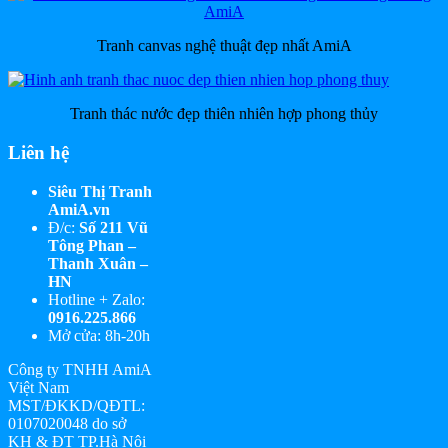
Tranh canvas nghệ thuật đẹp nhất AmiA
Tranh thác nước đẹp thiên nhiên hợp phong thủy
Liên hệ
Siêu Thị Tranh
AmiA.vn
Đ/c:
Số 211 Vũ
Tông Phan –
Thanh Xuân –
HN
Hotline + Zalo:
0916.225.866
Mở cửa: 8h-20h
Công ty TNHH AmiA
Việt Nam
MST/ĐKKD/QĐTL:
0107020048 do sở
KH & ĐT TP.Hà Nội