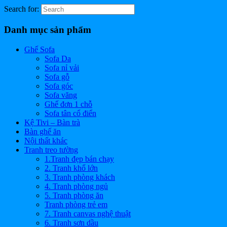
Search for:
Danh mục sản phẩm
Ghế Sofa
Sofa Da
Sofa nỉ vải
Sofa gỗ
Sofa góc
Sofa văng
Ghế đơn 1 chỗ
Sofa tân cổ điển
Kệ Tivi – Bàn trà
Bàn ghế ăn
Nội thất khác
Tranh treo tường
1.Tranh đẹp bán chạy
2. Tranh khổ lớn
3. Tranh phòng khách
4. Tranh phòng ngủ
5. Tranh phòng ăn
Tranh phòng trẻ em
7. Tranh canvas nghệ thuật
6. Tranh sơn dầu