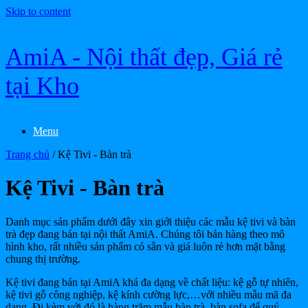
Skip to content
AmiA - Nội thất đẹp, Giá rẻ
tại Kho
Menu
Trang chủ
/ Kệ Tivi - Bàn trà
Kệ Tivi - Bàn trà
Danh mục sản phẩm dưới đây xin giới thiệu các mẫu kệ tivi và bàn
trà đẹp đang bán tại nội thất AmiA. Chúng tôi bán hàng theo mô
hình kho, rất nhiều sản phẩm có sẵn và giá luôn rẻ hơn mặt bằng
chung thị trường.
Kệ tivi đang bán tại AmiA khá đa dạng về chất liệu: kệ gỗ tự nhiên,
kệ tivi gỗ công nghiệp, kệ kính cường lực,…với nhiều mẫu mã đa
dạng. Đi kèm với đó là hàng trăm mẫu bàn trà, bàn sofa để quý