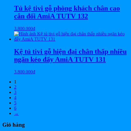
Tủ kệ tivi gỗ phòng khách chân cao
cân đối AmiA TUTV 132
3.800.000
₫
Kệ tủ tivi gỗ hiện đại chân thấp nhiều
ngăn kéo đẩy AmiA TUTV 131
3.800.000
₫
1
2
3
4
5
6
→
Giỏ hàng