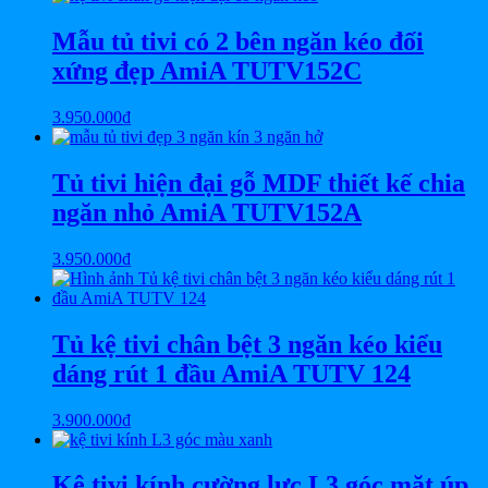
Mẫu tủ tivi có 2 bên ngăn kéo đối
xứng đẹp AmiA TUTV152C
3.950.000
₫
Tủ tivi hiện đại gỗ MDF thiết kế chia
ngăn nhỏ AmiA TUTV152A
3.950.000
₫
Tủ kệ tivi chân bệt 3 ngăn kéo kiểu
dáng rút 1 đầu AmiA TUTV 124
3.900.000
₫
Kệ tivi kính cường lực L3 góc mặt úp,