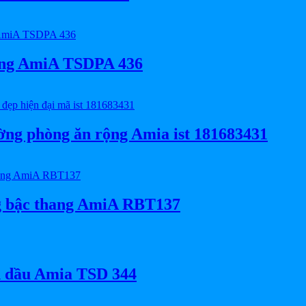
rắng AmiA TSDPA 436
ường phòng ăn rộng Amia ist 181683431
ng bậc thang AmiA RBT137
ơn dầu Amia TSD 344