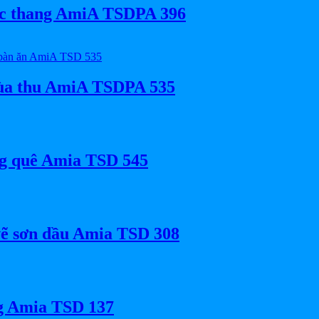
bậc thang AmiA TSDPA 396
mùa thu AmiA TSDPA 535
ng quê Amia TSD 545
vẽ sơn dầu Amia TSD 308
g Amia TSD 137