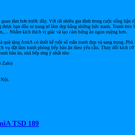
an tâm hơn trước đây. Với rất nhiều gia đình trong cuộc sống bận rộn
ược bạn đầu tư trang trí làm đẹp bằng những bức tranh. Tranh treo 
gon,… Nhằm kích thích vị giác và tạo cảm hứng ăn ngon miệng hơn.
à quà tặng AmiA có thiết kế một số mẫu tranh đẹp và sang trọng. Phù 
ịch vụ đặt làm tranh phòng bếp bàn ăn theo yêu cầu. Thay đổi kích cỡ
ranh bàn ăn, nhà bếp ưng ý nhất nhe.
 Zalo)
 Nội.
AmiA TSD 189