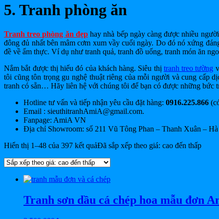
5. Tranh phòng ăn
Tranh treo phòng ăn đẹp
hay nhà bếp ngày càng được nhiều người qu
đông đủ nhất bên mâm cơm xum vầy cuối ngày. Do đó nó xứng đáng đ
đề về ẩm thực. Ví dụ như tranh quả, tranh đồ uống, tranh món ăn n
Nắm bắt được thị hiếu đó của khách hàng. Siêu thị
tranh treo tường
v
tôi cũng tôn trọng gu nghệ thuật riêng của mỗi người và cung cấp d
tranh có sẵn… Hãy liên hệ với chúng tôi để bạn có được những bức t
Hotline tư vấn và tiếp nhận yêu cầu đặt hàng:
0916.225.866
(có
Email : sieuthitranhAmiA@gmail.com.
Fanpage: AmiA VN
Địa chỉ Showroom: số 211 Vũ Tông Phan – Thanh Xuân – Hà
Hiển thị 1–48 của 397 kết quả
Đã sắp xếp theo giá: cao đến thấp
Tranh sơn dầu cá chép hoa mẫu đơn 