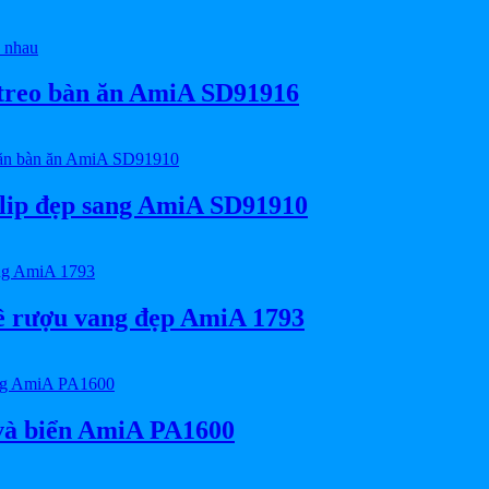
n treo bàn ăn AmiA SD91916
ulip đẹp sang AmiA SD91910
đề rượu vang đẹp AmiA 1793
 và biển AmiA PA1600