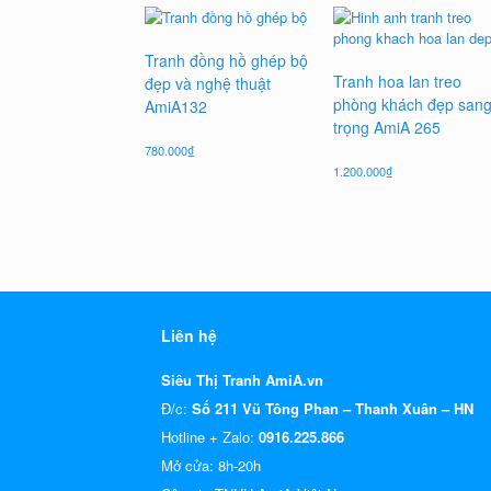
Tranh đồng hồ ghép bộ
Tranh hoa lan treo
đẹp và nghệ thuật
phòng khách đẹp san
AmiA132
trọng AmiA 265
780.000
₫
1.200.000
₫
Liên hệ
Siêu Thị Tranh AmiA.vn
Đ/c:
Số 211 Vũ Tông Phan – Thanh Xuân – HN
Hotline + Zalo:
0916.225.866
Mở cửa: 8h-20h