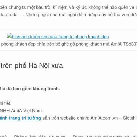
đến chúng ta một bầu trời kỉ niệm và ký ức không thể nào quên về m
ô, tà áo dài,… Những ngôi nhà mái ngói đỏ, những cây cổ thụ ven đ
rí phòng khách đẹp phía trên bộ ghế gỗ phòng khách mã AmiA TSd30
 trên phố Hà Nội xưa
iá đã bao gồm khung tranh.
 tiết.
y TNHH AmiA Việt Nam.
ảnh trang trí tường
sẵn trên website chính: AmiA.com.vn – Sieuth
 ngủ,… Phòng làm việc, cơ quan,… Dùng làm quà mừng tân gia, q