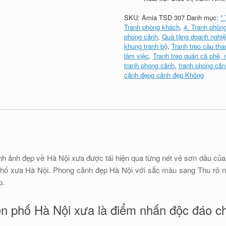
SKU:
Amia TSD 307
Danh mục:
*
Tranh phòng khách
,
4. Tranh phòn
phong cảnh
,
Quà tặng doanh nghi
khung tranh bộ
,
Tranh treo cầu tha
làm việc
,
Tranh treo quán cà phê, 
tranh phong cảnh
,
tranh phong cản
cảnh đẹpg cảnh đẹp Không
nh ảnh đẹp về Hà Nội xưa được tái hiện qua từng nét vẽ sơn dầu của 
hố xưa Hà Nội. Phong cảnh đẹp Hà Nội với sắc màu sang Thu rõ nét
p.
ên phố Hà Nội xưa là điểm nhấn độc đáo c