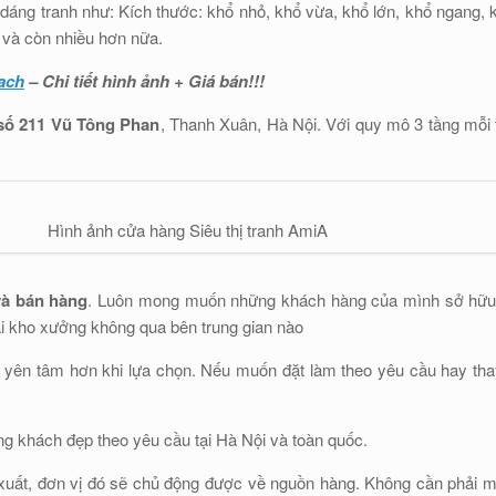
dáng tranh như: Kích thước: khổ nhỏ, khổ vừa, khổ lớn, khổ ngang, k
n và còn nhiều hơn nữa.
ach
– Chi tiết hình ảnh + Giá bán!!!
 số 211 Vũ Tông Phan
, Thanh Xuân, Hà Nội. Với quy mô 3 tầng mỗi
Hình ảnh cửa hàng Siêu thị tranh AmiA
 và bán hàng
. Luôn mong muốn những khách hàng của mình sở hữu đ
 tại kho xưởng không qua bên trung gian nào
 yên tâm hơn khi lựa chọn. Nếu muốn đặt làm theo yêu cầu hay tha
ng khách đẹp theo yêu cầu tại Hà Nội và toàn quốc.
 xuất, đơn vị đó sẽ chủ động được về nguồn hàng. Không cần phải mua