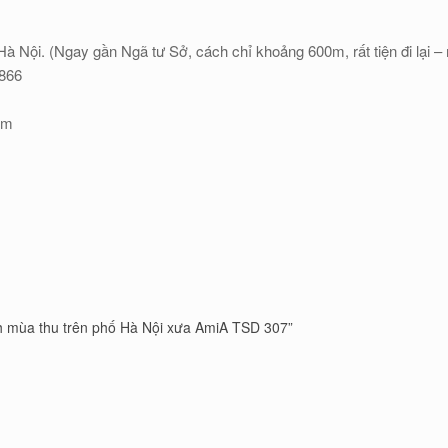
à Nội. (Ngay gần Ngã tư Sở, cách chỉ khoảng 600m, rất tiện đi lại 
.866
om
nh mùa thu trên phố Hà Nội xưa AmiA TSD 307”