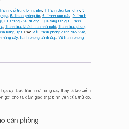
 Tranh khổ trung bình, nhỏ
,
1.Tranh đẹp bán chạy
,
3.
g ngủ
,
5. Tranh phòng ăn
,
6. Tranh sơn dầu
,
9. Tranh
ệp
,
Quà tặng khai trương
,
Quà tặng tân gia
,
Tranh
ng
,
Tranh treo khách sạn nhà nghỉ
,
Tranh treo phòng
nhà hàng, spa
Thẻ:
Mẫu tranh phong cảnh đẹp nhất
,
h hàng cây
,
tranh phong cảnh đẹp
,
Vẽ tranh phong
họa sỹ. Bức tranh với hàng cây thay lá tạo điểm
 gợi cho ta cảm giác thật bình yên của thủ đô,
ho căn phòng