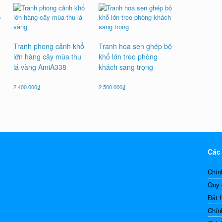
Tranh phong cảnh khổ
Tranh hoa sen ghép bộ
g
lớn hàng cây mùa thu
khổ lớn treo phòng
lá vàng AmiA338
khách sang trọng
2.400.000
₫
2.500.000
₫
Các
Chín
Quy 
Đặt 
Chín