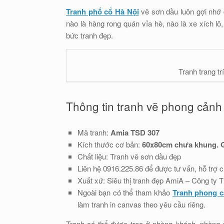
Tranh phố cổ Hà Nội
vẽ sơn dầu luôn gợi nhớ 
nào là hàng rong quán vỉa hè, nào là xe xích l
bức tranh đẹp.
Tranh trang t
Thông tin tranh vẽ phong cảnh
Mã tranh:
Amia TSD 307
Kích thước cơ bản:
60x80cm chưa khung. G
Chất liệu: Tranh vẽ sơn dầu đẹp
Liên hệ 0916.225.86 để được tư vấn, hỗ trợ chi
Xuất xứ: Siêu thị tranh đẹp AmiA – Công t
Ngoài bạn có thể tham khảo
Tranh phong c
làm tranh in canvas theo yêu cầu riêng.
Tranh có thể được treo ở phòng khách, phòng