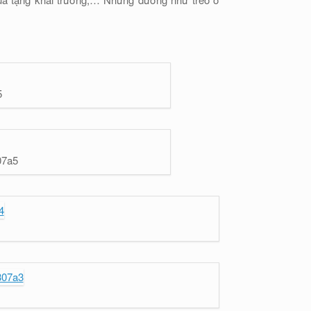
5
07a5