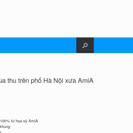
a thu trên phố Hà Nội xưa AmiA
u 100% từ họa sỹ AmiA
 khung
A