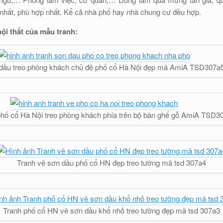
nhất, phù hợp nhất. Kể cả nhà phố hay nhà chung cư đều hợp.
nội thất của mẫu tranh:
 dầu treo phòng khách chủ đề phố cổ Hà Nội đẹp mã AmiA TSD307a
phố cổ Hà Nội treo phòng khách phía trên bộ bàn ghế gỗ AmiA TSD3
Tranh vẽ sơn dầu phố cổ HN đẹp treo tường mã tsd 307a4
Tranh phố cổ HN vẽ sơn dầu khổ nhỏ treo tường đẹp mã tsd 307a3