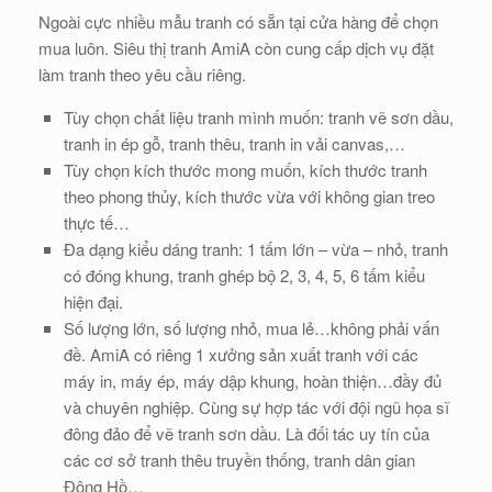
Ngoài cực nhiều mẫu tranh có sẵn tại cửa hàng để chọn
mua luôn. Siêu thị tranh AmiA còn cung cấp dịch vụ đặt
làm tranh theo yêu cầu riêng.
Tùy chọn chất liệu tranh mình muốn: tranh vẽ sơn dầu,
tranh in ép gỗ, tranh thêu, tranh in vải canvas,…
Tùy chọn kích thước mong muốn, kích thước tranh
theo phong thủy, kích thước vừa với không gian treo
thực tế…
Đa dạng kiểu dáng tranh: 1 tấm lớn – vừa – nhỏ, tranh
có đóng khung, tranh ghép bộ 2, 3, 4, 5, 6 tấm kiểu
hiện đại.
Số lượng lớn, số lượng nhỏ, mua lẻ…không phải vấn
đề. AmiA có riêng 1 xưởng sản xuất tranh với các
máy in, máy ép, máy dập khung, hoàn thiện…đầy đủ
và chuyên nghiệp. Cùng sự hợp tác với đội ngũ họa sĩ
đông đảo để vẽ tranh sơn dầu. Là đối tác uy tín của
các cơ sở tranh thêu truyền thống, tranh dân gian
Đông Hồ…