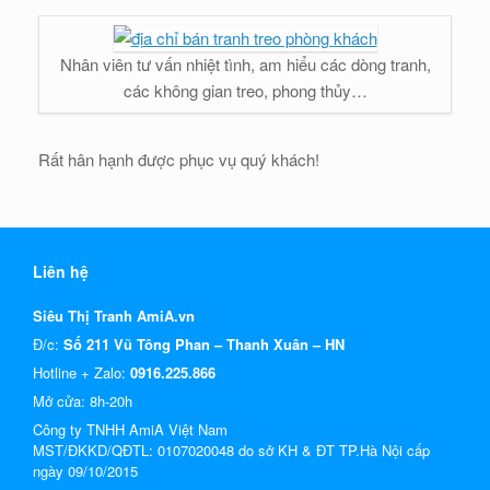
Nhân viên tư vấn nhiệt tình, am hiểu các dòng tranh,
các không gian treo, phong thủy…
Rất hân hạnh được phục vụ quý khách!
Liên hệ
Siêu Thị Tranh AmiA.vn
Đ/c:
Số 211 Vũ Tông Phan – Thanh Xuân – HN
Hotline + Zalo:
0916.225.866
Mở cửa: 8h-20h
Công ty TNHH AmiA Việt Nam
MST/ĐKKD/QĐTL: 0107020048 do sở KH & ĐT TP.Hà Nội cấp
ngày 09/10/2015