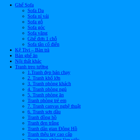
Ghế Sofa
Sofa Da
Sofa nỉ vải
Sofa gỗ
Sofa góc
Sofa văng
Ghế đơn 1 chỗ
Sofa tân cổ điển
Kệ Tivi – Bàn trà
Bàn ghế ăn
Nội thất khác
Tranh treo tường
1.Tranh đẹp bán chạy
2. Tranh khổ lớn
3. Tranh phòng khách
4. Tranh phòng ngủ
5. Tranh phòng ăn
Tranh phòng trẻ em
7. Tranh canvas nghệ thuật
6. Tranh sơn dầu
Tranh đồng hồ
Tranh đen trắng
Tranh dân gian Đông Hồ
Tranh thêu tay cao cấp
Tranh treo phòng làm việc