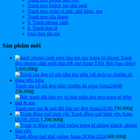
Tranh treo khách sạn nhà nghỉ
Tranh treo quán cà phê, nhà hàng, spa
Tranh treo cầu thang
9. Tranh phong cảnh
8. Tranh hoa lá
Quà tặng tân gia
Sản phẩm mới
Tranh
đẹp phong cảnh ngôi nhà ước mơ Amia TSD 364 (Sao chép)
3.000.000
₫
Tranh spa cô gái đẹp nằm chườm đá nóng Amia24040
250.000
₫
Tranh treo spa & nail đôi bàn tay đẹp Amia24190
250.000
₫
Tranh đồng quê bình yên Amia
DQ05-2024
1.200.000
₫
Tranh đồng quê khổ vuông Amia DQ04-2024
600.000
₫