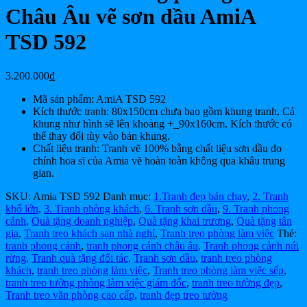
Châu Âu vẽ sơn dầu AmiA
TSD 592
3.200.000
₫
Mã sản phẩm: AmiA TSD 592
Kích thước tranh: 80x150cm chưa bao gồm khung tranh. Cả
khung như hình sẽ lên khoảng +_90x160cm. Kích thước có
thể thay đổi tùy vào bản khung.
Chất liệu tranh: Tranh vẽ 100% bằng chất liệu sơn dầu do
chính hoa sĩ của Amia vẽ hoàn toàn không qua khâu trung
gian.
SKU:
Amia TSD 592
Danh mục:
1.Tranh đẹp bán chạy
,
2. Tranh
khổ lớn
,
3. Tranh phòng khách
,
6. Tranh sơn dầu
,
9. Tranh phong
cảnh
,
Quà tặng doanh nghiệp
,
Quà tặng khai trương
,
Quà tặng tân
gia
,
Tranh treo khách sạn nhà nghỉ
,
Tranh treo phòng làm việc
Thẻ:
tranh phong cảnh
,
tranh phong cảnh châu âu
,
Tranh phong cảnh núi
rừng
,
Tranh quà tặng đối tác
,
Tranh sơn dầu
,
tranh treo phòng
khách
,
tranh treo phòng làm việc
,
Tranh treo phòng làm việc sếp
,
tranh treo tường phòng làm việc giám đốc
,
tranh treo tường đẹp
,
Tranh treo văn phòng cao cấp
,
tranh đẹp treo tường