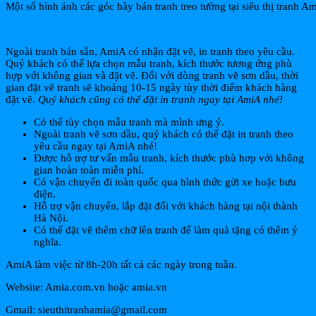
Một số hình ảnh các góc bày bán tranh treo tường tại siêu thị tranh A
Ngoài tranh bán sẵn, AmiA có nhận đặt vẽ, in tranh theo yêu cầu.
Quý khách có thể lựa chọn mẫu tranh, kích thước tương ứng phù
hợp với không gian và đặt vẽ. Đối với dòng tranh vẽ sơn dầu, thời
gian đặt vẽ tranh sẽ khoảng 10-15 ngày tùy thời điểm khách hàng
đặt vẽ.
Quý khách cũng có thể đặt in tranh ngay tại AmiA nhé!
Có thể tùy chọn mẫu tranh mà mình ưng ý.
Ngoài tranh vẽ sơn dầu, quý khách có thể đặt in tranh theo
yêu cầu ngay tại AmiA nhé!
Được hỗ trợ tư vấn mẫu tranh, kích thước phù hơp với không
gian hoàn toàn miễn phí.
Có vận chuyển đi toàn quốc qua hình thức gửi xe hoặc bưu
điện.
Hỗ trợ vận chuyển, lắp đặt đối với khách hàng tại nội thành
Hà Nội.
Có thể đặt vẽ thêm chữ lên tranh để làm quà tặng có thêm ý
nghĩa.
AmiA làm việc từ 8h-20h tất cả các ngày trong tuần.
Website: Amia.com.vn hoặc amia.vn
Gmail: sieuthitranhamia@gmail.com