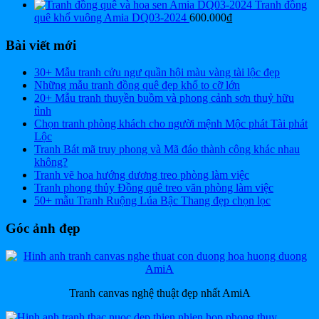
Tranh đồng
quê khổ vuông Amia DQ03-2024
600.000
₫
Bài viết mới
30+ Mẫu tranh cửu ngư quần hội màu vàng tài lộc đẹp
Những mẫu tranh đồng quê đẹp khổ to cỡ lớn
20+ Mẫu tranh thuyền buồm và phong cảnh sơn thuỷ hữu
tình
Chọn tranh phòng khách cho người mệnh Mộc phát Tài phát
Lộc
Tranh Bát mã truy phong và Mã đáo thành công khác nhau
không?
Tranh vẽ hoa hướng dương treo phòng làm việc
Tranh phong thủy Đồng quê treo văn phòng làm việc
50+ mẫu Tranh Ruộng Lúa Bậc Thang đẹp chọn lọc
Góc ảnh đẹp
Tranh canvas nghệ thuật đẹp nhất AmiA