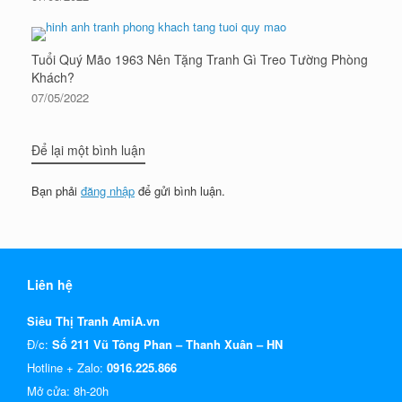
Tuổi Quý Mão 1963 Nên Tặng Tranh Gì Treo Tường Phòng
Khách?
07/05/2022
Để lại một bình luận
Bạn phải
đăng nhập
để gửi bình luận.
Liên hệ
Siêu Thị Tranh AmiA.vn
Đ/c:
Số 211 Vũ Tông Phan – Thanh Xuân – HN
Hotline + Zalo:
0916.225.866
Mở cửa: 8h-20h