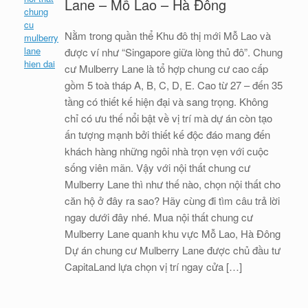
Lane – Mỗ Lao – Hà Đông
Nằm trong quần thể Khu đô thị mới Mỗ Lao và
được ví như “Singapore giữa lòng thủ đô”. Chung
cư Mulberry Lane là tổ hợp chung cư cao cấp
gồm 5 toà tháp A, B, C, D, E. Cao từ 27 – đến 35
tầng có thiết kế hiện đại và sang trọng. Không
chỉ có ưu thế nổi bật về vị trí mà dự án còn tạo
ấn tượng mạnh bởi thiết kế độc đáo mang đến
khách hàng những ngôi nhà trọn vẹn với cuộc
sống viên mãn. Vậy với nội thất chung cư
Mulberry Lane thì như thế nào, chọn nội thất cho
căn hộ ở đây ra sao? Hãy cùng đi tìm câu trả lời
ngay dưới đây nhé. Mua nội thất chung cư
Mulberry Lane quanh khu vực Mỗ Lao, Hà Đông
Dự án chung cư Mulberry Lane được chủ đầu tư
CapitaLand lựa chọn vị trí ngay cửa […]