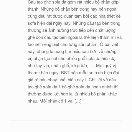
Cấu tạo ghế sofa da gồm rất nhiều bộ phận gộp
thành. Những bộ phận bên trong hay bên ngoài
cũng đều rất được quan tâm bởi các nhà thiết kế
sofa hiện đại ngày nay. Những cấu tạo bên trong
thường sẽ ảnh hưởng trực tiếp đến chất lượng
ghế còn cấu tạo bên ngoài là thể hiện thẩm mĩ và
tạo nét riêng biệt cho từng sản phẩm. Ở bài viết
này, chúng ta cùng tìm hiểu sâu hơn về những
bộ phận tạo nét cho chiếc ghế sofa da hiện đại
như tay vịn, chân ghế, lưng tựa, …. Mời quý vị
tham khảo ngay: BST các mẫu sofa da hiện đại
giá rẻ bán chạy nhất hiện nay I. Chi tiết về cấu
tạo ghế sofa da 1 bộ ghế sofa da hoàn chỉnh thì
thường được kết hợp lại từ nhiều bộ phận khác
nhau. Mỗi phần có 1 vai […]