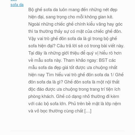
Bộ ghế sofa da luôn mang đến những nét đẹp
hiện đại, sang trọng cho mỗi không gian kê.
Ngoài những chiếc ghế chính kiểu văng hay góc
thì ta thường thấy sự có mặt của chiếc ghế đôn.
Vậy vai trò ghế đôn sofa da là gì trong bộ ghế
sofa hiện đại? Câu trả lời sẽ có trong bài viết này.
Tại đây là những giới thiệu để quý vị hiểu rõ hơn
về mẫu sofa này. Tham khảo ngay: BST các
mẫu sofa da đẹp giá tốt được ưa chuộng nhất
hiện nay Tìm hiểu vai trò ghế đôn sofa da 1/ Ghế
đôn sofa da là gì? Ghế đôn sofa là một nội thất
độc đáo được ưa chuộng trong trang trí tiện ích
phòng khách. Ghế có dạng nhỏ thường đi kèm
với các bộ sofa lớn. Phủ trên bề mặt là lớp nệm
và vỏ bọc thường cùng chất […]