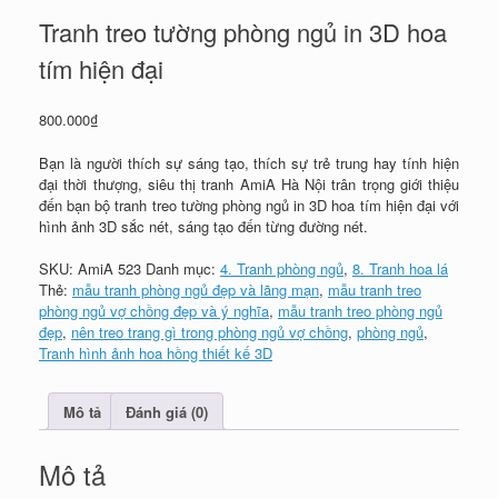
Tranh treo tường phòng ngủ in 3D hoa
tím hiện đại
800.000
₫
Bạn là người thích sự sáng tạo, thích sự trẻ trung hay tính hiện
đại thời thượng, siêu thị tranh AmiA Hà Nội trân trọng giới thiệu
đến bạn bộ tranh treo tường phòng ngủ in 3D hoa tím hiện đại với
hình ảnh 3D sắc nét, sáng tạo đến từng đường nét.
SKU:
AmiA 523
Danh mục:
4. Tranh phòng ngủ
,
8. Tranh hoa lá
Thẻ:
mẫu tranh phòng ngủ đẹp và lãng mạn
,
mẫu tranh treo
phòng ngủ vợ chồng đẹp và ý nghĩa
,
mẫu tranh treo phòng ngủ
đẹp
,
nên treo trang gì trong phòng ngủ vợ chồng
,
phòng ngủ
,
Tranh hình ảnh hoa hồng thiết kế 3D
Mô tả
Đánh giá (0)
Mô tả