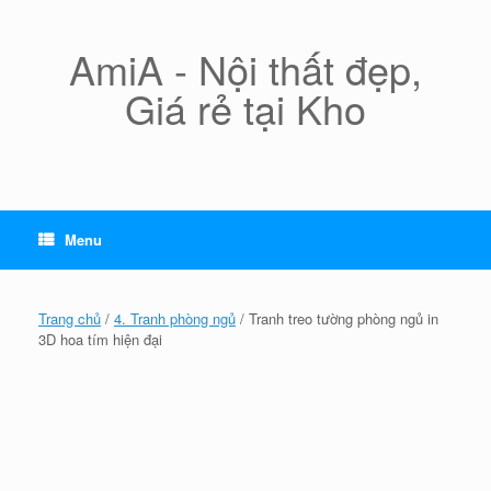
Skip
to
content
AmiA - Nội thất đẹp,
Giá rẻ tại Kho
Menu
Trang chủ
/
4. Tranh phòng ngủ
/ Tranh treo tường phòng ngủ in
3D hoa tím hiện đại