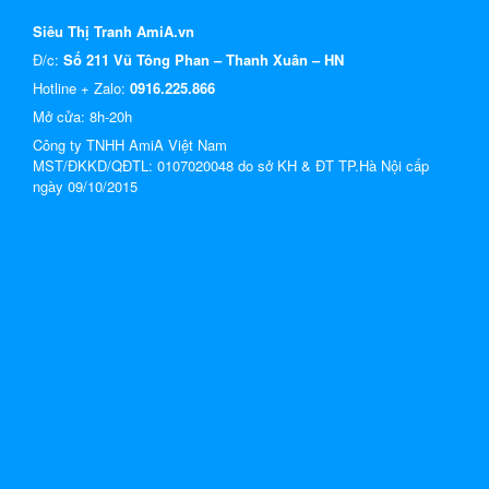
Siêu Thị Tranh AmiA.vn
Đ/c:
Số 211 Vũ Tông Phan – Thanh Xuân – HN
Hotline + Zalo:
0916.225.866
Mở cửa: 8h-20h
Công ty TNHH AmiA Việt Nam
MST/ĐKKD/QĐTL: 0107020048 do sở KH & ĐT TP.Hà Nội cấp
ngày 09/10/2015