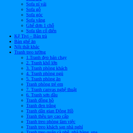
Sofa nỉ vải
Sofa gỗ
Sofa góc
Sofa văng
Ghế đơn 1 chỗ
Sofa tân cổ điển
Kệ Tivi – Bàn trà
Bàn ghế ăn
Nội thất khác
Tranh treo tường
1.Tranh đẹp bán chạy
2. Tranh khổ lớn
3. Tranh phòng khách
4. Tranh phòng ngủ
5. Tranh phòng ăn
Tranh phòng trẻ em
7. Tranh canvas nghệ thuật
6. Tranh sơn dầu
Tranh đồng hồ
Tranh đen trắng
Tranh dân gian Đông Hồ
Tranh thêu tay cao cấp
Tranh treo phòng làm việc
Tranh treo khách sạn nhà nghỉ
Tranh treo quán cà phê, nhà hàng, spa