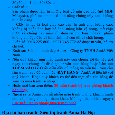
30x70cm, 1 tấm 30x80cm
Chất liệu:
Sản phẩm được làm từ những loại gỗ mịn cao cấp (gỗ MDF
Malaysia), phủ melamine có tính năng chống trầy cao, không
bị biến dạng.
– Giấy in lụa là loại giấy cao cấp, in ảnh chất lượng cao,
không bị nhòe ảnh hay bể ảnh, màng bảo vệ bóng, mờ chịu
nước và chống bay màu tốt, đem lại cho bạn một sản phẩm
không chỉ độc đáo về hình ảnh mà còn tốt về chất lượng.
Liên hệ 0916.225.866 – 0921.248.772 để được tư vấn, hỗ trợ
chi tiết.
Xuất xứ: Siêu thị tranh đẹp AmiA – Công ty TNHH AmiA Việt
Nam.
Nếu quý khách ưng mẫu tranh này của chúng tôi thì hãy gọi
ngay cho chúng tôi để được tư vấn mua hàng hoặc bấm nút
THÊM VÀO GIỎ
rồi điền đầy đủ thông tin liên hệ + yêu cầu
làm tranh. Sau đó bấm nút “
ĐẶT HÀNG
” AmiA sẽ liên hệ với
quý khách. Hoặc quý khách có thể đến trực tiếp của hàng để
xem và mua tranh tại shop.
Hoặc mời bạn xem thêm:
30 mẫu tranh bộ treo phòng khách
bán chạy
Ngoài ra tại Amia còn rất nhiều mẫu tranh phòng khách
,
tranh
treo cầu thang cho bạn tham khảo. Mời bạn tham khảo ngay :
Các mẫu tranh phòng khách mới nhất
Địa chỉ bán tranh- Siêu thị tranh Amia Hà Nội