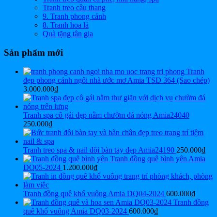
Tranh treo cầu thang
9. Tranh phong cảnh
8. Tranh hoa lá
Quà tặng tân gia
Sản phẩm mới
Tranh
đẹp phong cảnh ngôi nhà ước mơ Amia TSD 364 (Sao chép)
3.000.000
₫
Tranh spa cô gái đẹp nằm chườm đá nóng Amia24040
250.000
₫
Tranh treo spa & nail đôi bàn tay đẹp Amia24190
250.000
₫
Tranh đồng quê bình yên Amia
DQ05-2024
1.200.000
₫
Tranh đồng quê khổ vuông Amia DQ04-2024
600.000
₫
Tranh đồng
quê khổ vuông Amia DQ03-2024
600.000
₫