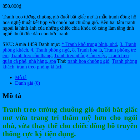
850.000
₫
Tranh treo tường chuông gió đuổi bắt giấc mơ là mẫu tranh đồng hồ
hoa nghệ thuật kết hợp với chuỗi hạt chuông gió. Bên hai tấm tranh
ngoài là hình ảnh của những chiếc chìa khóa cổ càng làm tăng tính
nghệ thuật độc đáo cho bức tranh.
SKU:
Amia 1459
Danh mục:
* Tranh khổ trung bình, nhỏ
,
3. Tranh
phòng khách
,
4. Tranh phòng ngủ
,
8. Tranh hoa lá
,
Tranh phòng trẻ
em
,
Tranh treo cầu thang
,
Tranh treo phòng làm việc
,
Tranh treo
quán cà phê, nhà hàng, spa
Thẻ:
tranh hoa chuông gió
,
Tranh phòng
khách
,
tranh treo phòng khách
Mô tả
Đánh giá (0)
Mô tả
Tranh treo tường chuông gió đuổi bắt giấc
mơ vừa trang trí thẩm mỹ hơn cho ngôi
nhà, vừa thay thế cho chiếc đồng hồ truyền
thống cực kỳ tiện dụng.