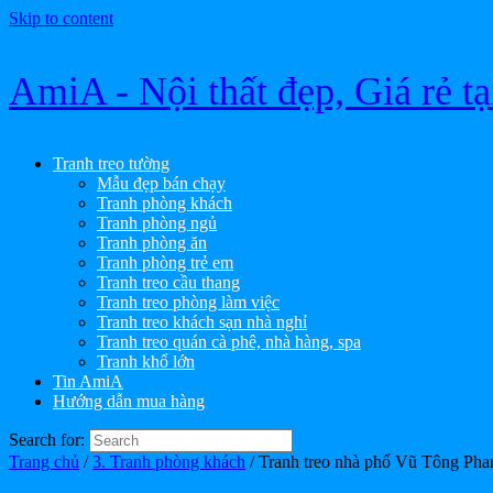
Skip to content
AmiA - Nội thất đẹp, Giá rẻ t
Tranh treo tường
Mẫu đẹp bán chạy
Tranh phòng khách
Tranh phòng ngủ
Tranh phòng ăn
Tranh phòng trẻ em
Tranh treo cầu thang
Tranh treo phòng làm việc
Tranh treo khách sạn nhà nghỉ
Tranh treo quán cà phê, nhà hàng, spa
Tranh khổ lớn
Tin AmiA
Hướng dẫn mua hàng
Search for:
Trang chủ
/
3. Tranh phòng khách
/ Tranh treo nhà phố Vũ Tông Ph