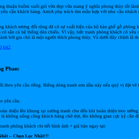
g thuận buồm xuôi gió vừa đẹp vừa mang ý nghĩa phong thủy tốt lành. 
yêu cầu khách hàng. AmiA phụ trách tìm mẫu hợp với nhu cầu khách sa
 khách tương đối rộng đã có sự xuất hiện của bộ bàn ghế gỗ phòng khác
ã có sẵn cả hệ thống đèn chiếu. Vì vậy, bức tranh phòng khách có yêu c
lành bởi gia chủ là một người thích phong thủy. Và dưới đây chính là t
ng Phan:
i theo yêu cầu riêng. Riêng dòng tranh sơn dầu này nếu quý vị đặt vẽ 
eo yêu cầu.
oàn thiện lên khung tại xưởng tranh cho đến khi hoàn thiện treo tườn
ả là không uổng công khách hàng chờ đợi, lên không gian cực kỳ cân đố
nh phòng khách chi tiết hình ảnh + giá bán ngay tại:
hất – Chọn Lọc Nhất!!!