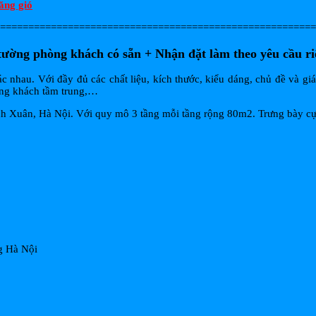
ăng gió
========================================================
tường phòng khách có sẵn + Nhận đặt làm theo yêu cầu ri
 nhau. Với đầy đủ các chất liệu, kích thước, kiểu dáng, chủ đề và gi
ng khách tầm trung,…
anh Xuân, Hà Nội. Với quy mô 3 tầng mỗi tầng rộng 80m2. Trưng bày c
ng Hà Nội