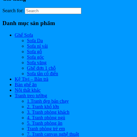
Search for:
Danh mục sản phẩm
Ghế Sofa
Sofa Da
Sofa nỉ vải
Sofa gỗ
Sofa góc
Sofa văng
Ghế đơn 1 chỗ
Sofa tân cổ điển
Kệ Tivi – Bàn trà
Bàn ghế ăn
Nội thất khác
Tranh treo tường
1.Tranh đẹp bán chạy
2. Tranh khổ lớn
3. Tranh phòng khách
4. Tranh phòng ngủ
5. Tranh phòng ăn
Tranh phòng trẻ em
7. Tranh canvas nghệ thuật