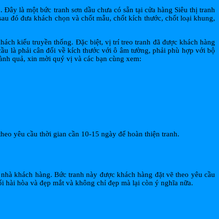
Đây là một bức tranh sơn dầu chưa có sẵn tại cửa hàng Siêu thị tranh
u đó đưa khách chọn và chốt mẫu, chốt kích thước, chốt loại khung,
h kiểu truyền thống. Đặc biệt, vị trí treo tranh đã được khách hàng
ầu là phải cân đối về kích thước với ô âm tường, phải phù hợp với bộ
hành quả, xin mời quý vị và các bạn cùng xem:
theo yêu cầu thời gian cần 10-15 ngày để hoàn thiện tranh.
g nhà khách hàng. Bức tranh này được khách hàng đặt vẽ theo yêu cầu
i hài hòa và đẹp mắt và không chỉ đẹp mà lại còn ý nghĩa nữa.