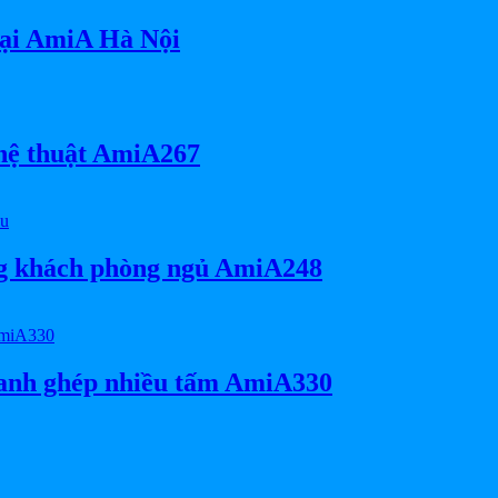
tại AmiA Hà Nội
ghệ thuật AmiA267
ng khách phòng ngủ AmiA248
ranh ghép nhiều tấm AmiA330