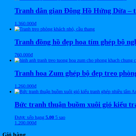
Tranh dân gian Đông Hồ Hứng Dừa – 
1.360.000
₫
Tranh đồng hồ đẹp hoa tím ghép bộ n
760.000
₫
Tranh hoa Zum ghép bộ đẹp treo phò
1.260.000
₫
Bức tranh thuận buồm xuôi gió kiểu t
Được xếp hạng
5.00
5 sao
1.200.000
₫
Giỏ hàng