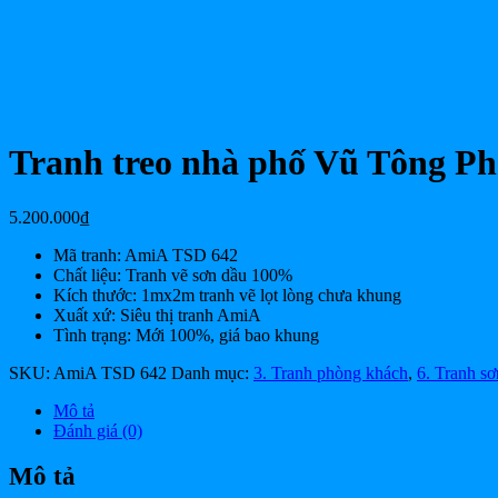
Tranh treo nhà phố Vũ Tông P
5.200.000
₫
Mã tranh: AmiA TSD 642
Chất liệu: Tranh vẽ sơn dầu 100%
Kích thước: 1mx2m tranh vẽ lọt lòng chưa khung
Xuất xứ: Siêu thị tranh AmiA
Tình trạng: Mới 100%, giá bao khung
SKU:
AmiA TSD 642
Danh mục:
3. Tranh phòng khách
,
6. Tranh sơ
Mô tả
Đánh giá (0)
Mô tả