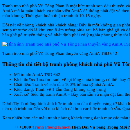
Tranh treo nhà phố Vũ Tông Phan là một bức tranh sơn dầu thuyền vàn
AmiA mà là mẫu khách và nhân viên AmiA đã thống nhất đặt vẽ theo 
màu khung. Thời gian hoàn thiện tranh từ 10-15 ngày.
Đôi nét về phòng khách nhà khách hàng: Đây là một không gian phòng
setup từ trước đó là khu vực ô âm tường phía sau bộ bàn ghế gỗ và đ
bàn ghế gỗ truyền thống và nhất định phải có ý nghĩa phong thủy tốt 
Tranh treo nhà phố Vũ Tông Phan thuyền vàng AmiA TSD 642
Thông tin chi tiết bộ tranh phòng khách nhà phố Vũ Tô
Mã tranh: AmiA TSD 642
Kích thước: 1mx2m tranh vẽ lọt lòng chưa khung, có thể thay đổ
Chất liệu: Tranh vẽ sơn dầu 100% từ họa sỹ nhà AmiA.
Kiểu dáng: Tranh vẽ 1 tấm đóng khung sang trọng
Xuất xứ: Siêu thị tranh AmiA – Bày bán sẵn và nhận đặt làm th
Dưới đây là những hình ảnh bức tranh sơn dầu thuyền vàng từ khâu h
nên quá trình nó đến với nhà khách dài hơn các bức tranh có sẵn. Qu
Xem nhiều hơn các mẫu tranh phòng khách trong danh mục các mẫu tra
+++1000
Tranh Phòng Khách
Hiện Đại Và Sang Trọng Mới N