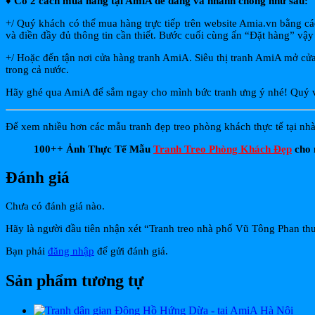
♦
Có 2 cách mua hàng tại AmiA dễ dàng và nhanh chóng như sau:
+/ Quý khách có thể mua hàng trực tiếp trên website Amia.vn bằng c
và điền đầy đủ thông tin cần thiết. Bước cuối cùng ấn “Đặt hàng” vậy 
+/ Hoặc đến tận nơi cửa hàng tranh AmiA. Siêu thị tranh AmiA mở cửa 
trong cả nước.
Hãy ghé qua AmiA để sắm ngay cho mình bức tranh ưng ý nhé! Quý vị 
Để xem nhiều hơn các mẫu tranh đẹp treo phòng khách thực tế tại nhà
100++ Ảnh Thực Tế Mẫu
Tranh Treo Phòng Khách Đẹp
cho 
Đánh giá
Chưa có đánh giá nào.
Hãy là người đầu tiên nhận xét “Tranh treo nhà phố Vũ Tông Phan 
Bạn phải
đăng nhập
để gửi đánh giá.
Sản phẩm tương tự