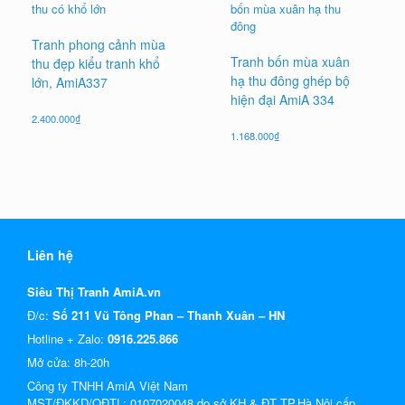
Tranh phong cảnh mùa
Tranh bốn mùa xuân
thu đẹp kiểu tranh khổ
hạ thu đông ghép bộ
lớn, AmiA337
hiện đại AmiA 334
2.400.000
₫
1.168.000
₫
Liên hệ
Siêu Thị Tranh AmiA.vn
Đ/c:
Số 211 Vũ Tông Phan – Thanh Xuân – HN
Hotline + Zalo:
0916.225.866
Mở cửa: 8h-20h
Công ty TNHH AmiA Việt Nam
MST/ĐKKD/QĐTL: 0107020048 do sở KH & ĐT TP.Hà Nội cấp