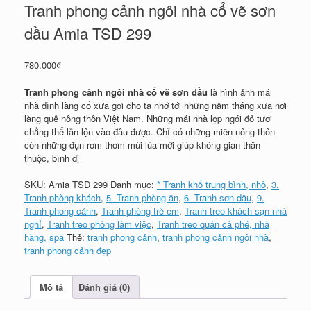
Tranh phong cảnh ngôi nhà cổ vẽ sơn
dầu Amia TSD 299
780.000
₫
Tranh phong cảnh ngôi nhà cổ vẽ sơn dầu
là hình ảnh mái
nhà đình làng cổ xưa gợi cho ta nhớ tới những năm tháng xưa nơi
làng quê nông thôn Việt Nam. Những mái nhà lợp ngói đỏ tươi
chẳng thể lẫn lộn vào đâu được. Chỉ có những miền nông thôn
còn những đụn rơm thơm mùi lúa mới giúp không gian thân
thuộc, bình dị
SKU:
Amia TSD 299
Danh mục:
* Tranh khổ trung bình, nhỏ
,
3.
Tranh phòng khách
,
5. Tranh phòng ăn
,
6. Tranh sơn dầu
,
9.
Tranh phong cảnh
,
Tranh phòng trẻ em
,
Tranh treo khách sạn nhà
nghỉ
,
Tranh treo phòng làm việc
,
Tranh treo quán cà phê, nhà
hàng, spa
Thẻ:
tranh phong cảnh
,
tranh phong cảnh ngôi nhà
,
tranh phong cảnh đẹp
Mô tả
Đánh giá (0)