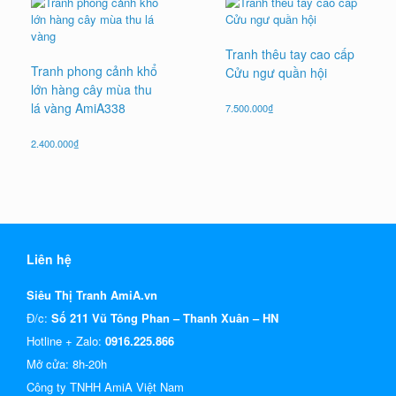
Tranh thêu tay cao cấp
Tranh phong cảnh khổ
Cửu ngư quần hội
lớn hàng cây mùa thu
lá vàng AmiA338
7.500.000
₫
2.400.000
₫
Liên hệ
Siêu Thị Tranh AmiA.vn
Đ/c:
Số 211 Vũ Tông Phan – Thanh Xuân – HN
Hotline + Zalo:
0916.225.866
Mở cửa: 8h-20h
Công ty TNHH AmiA Việt Nam