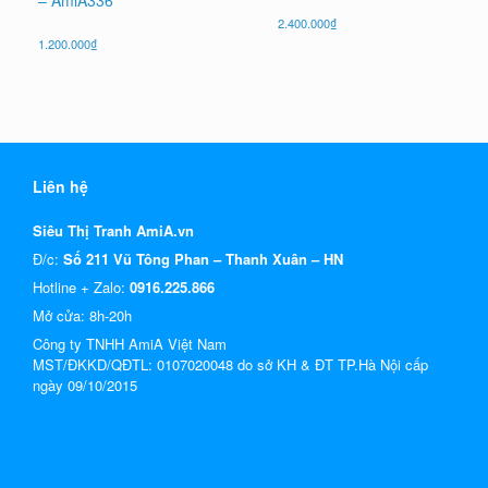
2.400.000
₫
1.200.000
₫
Liên hệ
Siêu Thị Tranh AmiA.vn
Đ/c:
Số 211 Vũ Tông Phan – Thanh Xuân – HN
Hotline + Zalo:
0916.225.866
Mở cửa: 8h-20h
Công ty TNHH AmiA Việt Nam
MST/ĐKKD/QĐTL: 0107020048 do sở KH & ĐT TP.Hà Nội cấp
ngày 09/10/2015