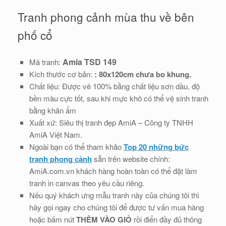
Tranh phong cảnh mùa thu về bên
phố cổ
Amia TSD 149
Mã tranh:
Kích thước cơ bản:
: 80x120cm chưa bo khung.
Chất liệu: Được vẽ 100% bằng chất liệu sơn dầu, độ
bền màu cực tốt, sau khi mực khô có thể vệ sinh tranh
bằng khăn ẩm
Xuất xứ: Siêu thị tranh đẹp AmiA – Công ty TNHH
AmiA Việt Nam.
Ngoài bạn có thể tham khảo
Top 20 những bức
tranh phong cảnh
sẵn trên website chính:
AmiA.com.vn khách hàng hoàn toàn có thể đặt làm
tranh in canvas theo yêu cầu riêng.
Nếu quý khách ưng mẫu tranh này của chúng tôi thì
hãy gọi ngay cho chúng tôi để được tư vấn mua hàng
hoặc bấm nút
THÊM VÀO GIỎ
rồi điển đầy đủ thông