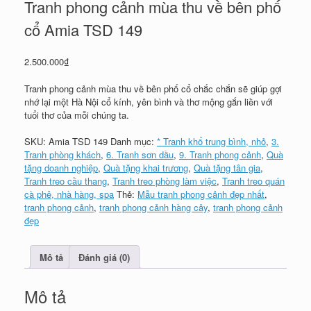
Tranh phong cảnh mùa thu về bên phố
cổ Amia TSD 149
2.500.000
₫
Tranh phong cảnh mùa thu về bên phố cổ chắc chắn sẽ giúp gợi
nhớ lại một Hà Nội cổ kính, yên bình và thơ mộng gắn liền với
tuổi thơ của mỗi chúng ta.
SKU:
Amia TSD 149
Danh mục:
* Tranh khổ trung bình, nhỏ
,
3.
Tranh phòng khách
,
6. Tranh sơn dầu
,
9. Tranh phong cảnh
,
Quà
tặng doanh nghiệp
,
Quà tặng khai trương
,
Quà tặng tân gia
,
Tranh treo cầu thang
,
Tranh treo phòng làm việc
,
Tranh treo quán
cà phê, nhà hàng, spa
Thẻ:
Mẫu tranh phong cảnh đẹp nhất
,
tranh phong cảnh
,
tranh phong cảnh hàng cây
,
tranh phong cảnh
đẹp
Mô tả
Đánh giá (0)
Mô tả