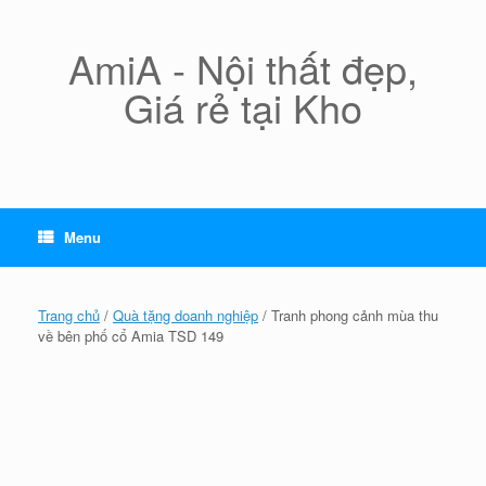
Skip
to
content
AmiA - Nội thất đẹp,
Giá rẻ tại Kho
Menu
Trang chủ
/
Quà tặng doanh nghiệp
/ Tranh phong cảnh mùa thu
về bên phố cổ Amia TSD 149