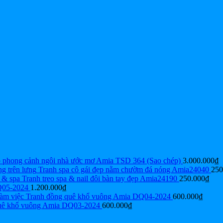
p phong cảnh ngôi nhà ước mơ Amia TSD 364 (Sao chép)
3.000.000
₫
Tranh spa cô gái đẹp nằm chườm đá nóng Amia24040
250
Tranh treo spa & nail đôi bàn tay đẹp Amia24190
250.000
₫
Q05-2024
1.200.000
₫
Tranh đồng quê khổ vuông Amia DQ04-2024
600.000
₫
uê khổ vuông Amia DQ03-2024
600.000
₫