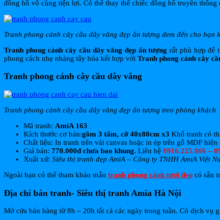
đồng hồ vô cùng tiện lợi. Có thể thay thế chiếc đồng hồ truyền thống đ
Tranh phong cảnh cây cầu dây văng đẹp ấn tượng đem đến cho bạn k
Tranh phong cảnh cây cầu dây văng đẹp ấn tượng
rất phù hợp để t
phong cách nhẹ nhàng tây hóa kết hợp với
Tranh phong cảnh cây cầ
Tranh phong cảnh cây cầu dây văng
Tranh phong cảnh cây cầu dây văng đẹp ấn tượng treo phòng khách
Mã tranh:
AmiA 163
Kích thước cơ bản:
gồm 3 tấm, cỡ 40x80cm x3
Khổ tranh có th
Chất liệu: In tranh trên vải canvas hoặc in ép trên gỗ MDF hiện 
Giá bán:
770.000đ chưa bao khung.
Liên hệ
0916.225.866 – 0
Xuất xứ:
Siêu thị tranh đẹp AmiA – Công ty TNHH AmiA Việt N
Ngoài bạn có thể tham khảo mẫu
tranh phong cảnh tươi đẹp
có sẵn t
Địa chỉ bán tranh- Siêu thị tranh Amia Hà Nội
Mở cửa bán hàng từ 8h – 20h tất cả các ngày trong tuần. Có dịch vụ gi