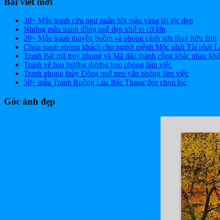
Bài viết mới
30+ Mẫu tranh cửu ngư quần hội màu vàng tài lộc đẹp
Những mẫu tranh đồng quê đẹp khổ to cỡ lớn
20+ Mẫu tranh thuyền buồm và phong cảnh sơn thuỷ hữu tình
Chọn tranh phòng khách cho người mệnh Mộc phát Tài phát L
Tranh Bát mã truy phong và Mã đáo thành công khác nhau kh
Tranh vẽ hoa hướng dương treo phòng làm việc
Tranh phong thủy Đồng quê treo văn phòng làm việc
50+ mẫu Tranh Ruộng Lúa Bậc Thang đẹp chọn lọc
Góc ảnh đẹp