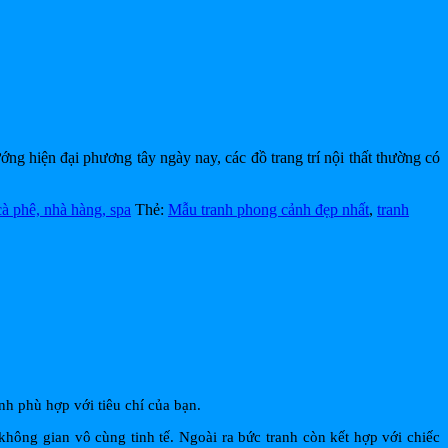
ớng hiện đại phương tây ngày nay, các đồ trang trí nội thất thường có
cà phê, nhà hàng, spa
Thẻ:
Mẫu tranh phong cảnh đẹp nhất
,
tranh
nh phù hợp với tiêu chí của bạn.
hông gian vô cùng tinh tế. Ngoài ra bức tranh còn kết hợp với chiếc