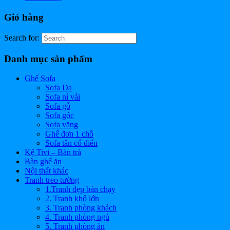
Giỏ hàng
Search for:
Danh mục sản phẩm
Ghế Sofa
Sofa Da
Sofa nỉ vải
Sofa gỗ
Sofa góc
Sofa văng
Ghế đơn 1 chỗ
Sofa tân cổ điển
Kệ Tivi – Bàn trà
Bàn ghế ăn
Nội thất khác
Tranh treo tường
1.Tranh đẹp bán chạy
2. Tranh khổ lớn
3. Tranh phòng khách
4. Tranh phòng ngủ
5. Tranh phòng ăn