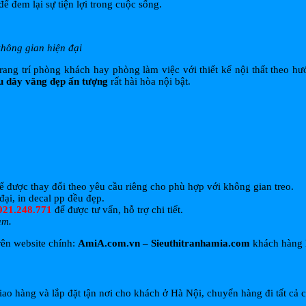
ể đem lại sự tiện lợi trong cuộc sống.
hông gian hiện đại
rang trí phòng khách hay phòng làm việc với thiết kế nội thất theo hư
u dây văng đẹp ấn tượng
rất hài hòa nội bật.
ể được thay đổi theo yêu cầu riêng cho phù hợp với không gian treo.
đại, in decal pp đều đẹp.
921.248.771
để được tư vấn, hỗ trợ chi tiết.
am.
rên website chính:
AmiA.com.vn – Sieuthitranhamia.com
khách hàng h
ao hàng và lắp đặt tận nơi cho khách ở Hà Nội, chuyển hàng đi tất cả c