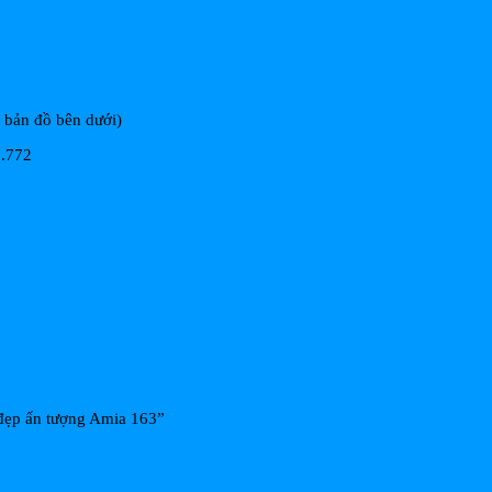
m bản đồ bên dưới)
8.772
 đẹp ấn tượng Amia 163”