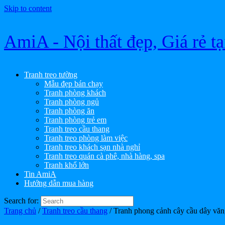
Skip to content
AmiA - Nội thất đẹp, Giá rẻ t
Tranh treo tường
Mẫu đẹp bán chạy
Tranh phòng khách
Tranh phòng ngủ
Tranh phòng ăn
Tranh phòng trẻ em
Tranh treo cầu thang
Tranh treo phòng làm việc
Tranh treo khách sạn nhà nghỉ
Tranh treo quán cà phê, nhà hàng, spa
Tranh khổ lớn
Tin AmiA
Hướng dẫn mua hàng
Search for:
Trang chủ
/
Tranh treo cầu thang
/ Tranh phong cảnh cây cầu dây vă