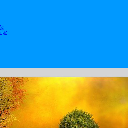
ộc
ông?