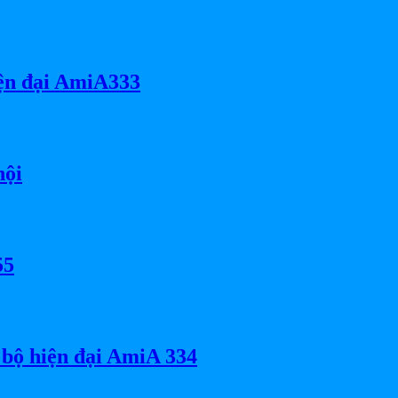
iện đại AmiA333
hội
55
bộ hiện đại AmiA 334