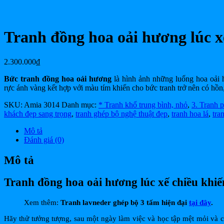
Tranh đồng hoa oải hương lúc x
2.300.000
₫
Bức tranh đồng hoa oải hương
là hình ảnh những luống hoa oải h
rực ánh vàng kết hợp với màu tím khiến cho bức tranh trở nên có hồn
SKU:
Amia 3014
Danh mục:
* Tranh khổ trung bình, nhỏ
,
3. Tranh 
khách đẹp sang trọng
,
tranh ghép bộ nghệ thuật đẹp
,
tranh hoa lá
,
tra
Mô tả
Đánh giá (0)
Mô tả
Tranh đồng hoa oải hương lúc xế chiều khiế
Xem thêm:
Tranh lavneder ghép bộ 3 tấm hiện đại
tại đây
.
Hãy thử tưởng tượng, sau một ngày làm việc và học tập mệt mỏi và c