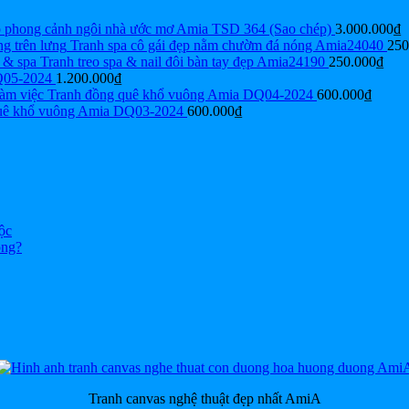
p phong cảnh ngôi nhà ước mơ Amia TSD 364 (Sao chép)
3.000.000
₫
Tranh spa cô gái đẹp nằm chườm đá nóng Amia24040
250
Tranh treo spa & nail đôi bàn tay đẹp Amia24190
250.000
₫
Q05-2024
1.200.000
₫
Tranh đồng quê khổ vuông Amia DQ04-2024
600.000
₫
uê khổ vuông Amia DQ03-2024
600.000
₫
ộc
ông?
Tranh canvas nghệ thuật đẹp nhất AmiA