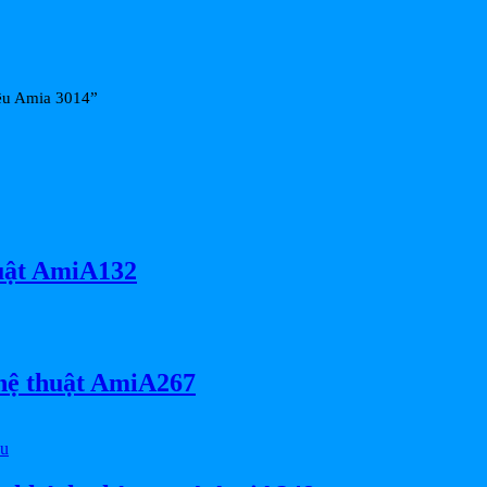
iều Amia 3014”
huật AmiA132
ghệ thuật AmiA267