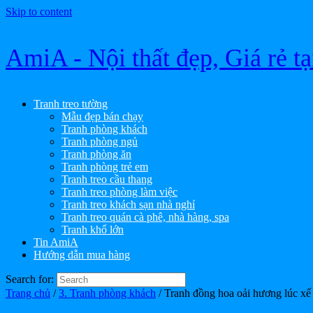
Skip to content
AmiA - Nội thất đẹp, Giá rẻ t
Tranh treo tường
Mẫu đẹp bán chạy
Tranh phòng khách
Tranh phòng ngủ
Tranh phòng ăn
Tranh phòng trẻ em
Tranh treo cầu thang
Tranh treo phòng làm việc
Tranh treo khách sạn nhà nghỉ
Tranh treo quán cà phê, nhà hàng, spa
Tranh khổ lớn
Tin AmiA
Hướng dẫn mua hàng
Search for:
Trang chủ
/
3. Tranh phòng khách
/ Tranh đồng hoa oải hương lúc xế