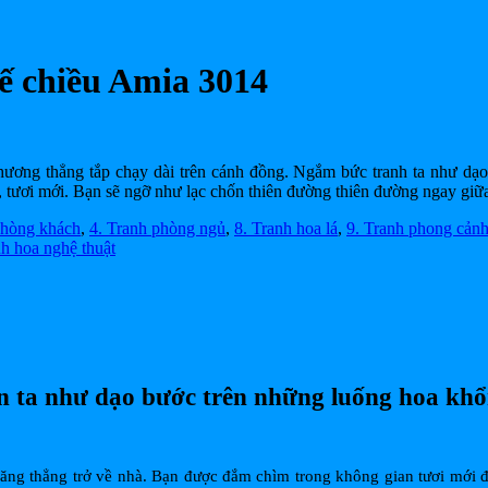
ế chiều Amia 3014
ương thẳng tắp chạy dài trên cánh đồng. Ngắm bức tranh ta như dạo 
, tươi mới. Bạn sẽ ngỡ như lạc chốn thiên đường thiên đường ngay giữ
phòng khách
,
4. Tranh phòng ngủ
,
8. Tranh hoa lá
,
9. Tranh phong cản
nh hoa nghệ thuật
n ta như dạo bước trên những luống hoa khổn
ăng thẳng trở về nhà. Bạn được đắm chìm trong không gian tươi mới đầ