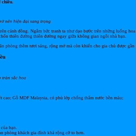
 chiều.
rở nên hiện đại sang trọng
trên cánh đồng. Ngắm bức tranh ta như dạo bước trên những luống hoa 
c chốn thiên đường thiên đường ngay giữa không gian ngôi nhà bạn.
 căn phòng thêm tươi sáng, rộng mở mà còn khiến cho gia chủ được gần 
iều
 tràn sắc hoa
nét cao; Gỗ MDF Malaysia, có phủ lớp chống thấm nước bền màu;
 của bạn.
an phòng khách gia đình khá rộng cỡ to hơn.