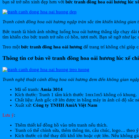
bạn sẽ trở nên xinh đẹp hơn với
bức tranh đồng hoa oải hương lúc xế
Tranh cánh đồng hoa oải hương ngập tràn sắc tím khiến không gian t
Bức tranh là hình ảnh những luống hoa oải hương thẳng tắp chạy dài 
tím khiến cho bức tranh trở nên có hồn, tươi mới. Bạn sẽ ngỡ như lạ
Treo một
bức tranh đồng hoa oải hương
để trang trí không chỉ giúp
Thông tin cơ bản về tranh đồng hoa oải hương lúc xế ch
Tranh nghệ thuật cánh đồng hoa oải hương đem đến không gian ngập
Mã số tranh:
Amia 3014
Kích thước: Tranh 1 tấm kích thước 1mx1m5 không có khung.
Chất liệu: Ảnh gốc cỡ lớn được in bằng máy in ảnh có độ sắc 
Xuất xứ:
Công ty TNHH AmiA Việt Nam
Lưu ý
:
Thêm thiết kế đồng hồ vào trên tranh nếu thích.
Tranh có thể chỉnh sửa, thêm thông tin, câu chúc, logo… theo ý
Kích thước có thể thay đổi khổ lớn hoặc cực lớn. Nếu không gi