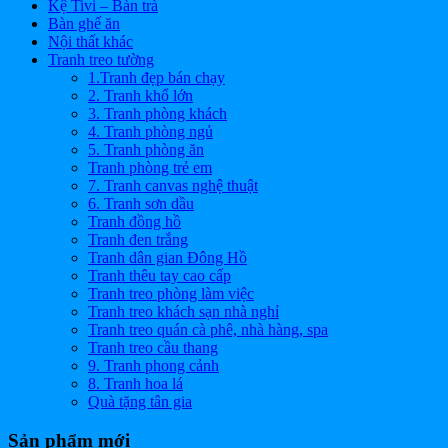
Kệ Tivi – Bàn trà
Bàn ghế ăn
Nội thất khác
Tranh treo tường
1.Tranh đẹp bán chạy
2. Tranh khổ lớn
3. Tranh phòng khách
4. Tranh phòng ngủ
5. Tranh phòng ăn
Tranh phòng trẻ em
7. Tranh canvas nghệ thuật
6. Tranh sơn dầu
Tranh đồng hồ
Tranh đen trắng
Tranh dân gian Đông Hồ
Tranh thêu tay cao cấp
Tranh treo phòng làm việc
Tranh treo khách sạn nhà nghỉ
Tranh treo quán cà phê, nhà hàng, spa
Tranh treo cầu thang
9. Tranh phong cảnh
8. Tranh hoa lá
Quà tặng tân gia
Sản phẩm mới