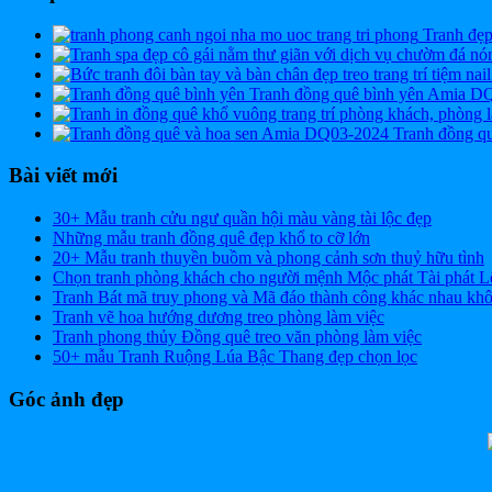
Tranh đẹ
Tranh đồng quê bình yên Amia D
Tranh đồng q
Bài viết mới
30+ Mẫu tranh cửu ngư quần hội màu vàng tài lộc đẹp
Những mẫu tranh đồng quê đẹp khổ to cỡ lớn
20+ Mẫu tranh thuyền buồm và phong cảnh sơn thuỷ hữu tình
Chọn tranh phòng khách cho người mệnh Mộc phát Tài phát L
Tranh Bát mã truy phong và Mã đáo thành công khác nhau kh
Tranh vẽ hoa hướng dương treo phòng làm việc
Tranh phong thủy Đồng quê treo văn phòng làm việc
50+ mẫu Tranh Ruộng Lúa Bậc Thang đẹp chọn lọc
Góc ảnh đẹp