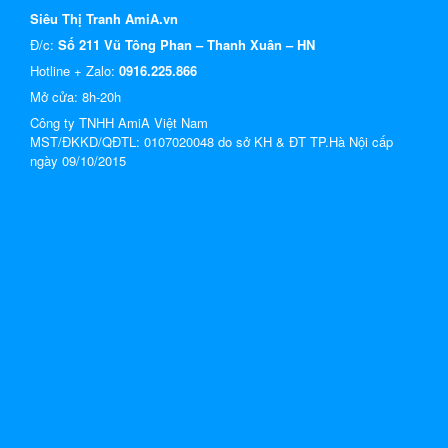
Siêu Thị Tranh AmiA.vn
Đ/c:
Số 211 Vũ Tông Phan – Thanh Xuân – HN
Hotline + Zalo:
0916.225.866
Mở cửa: 8h-20h
Công ty TNHH AmiA Việt Nam
MST/ĐKKD/QĐTL: 0107020048 do sở KH & ĐT TP.Hà Nội cấp
ngày 09/10/2015