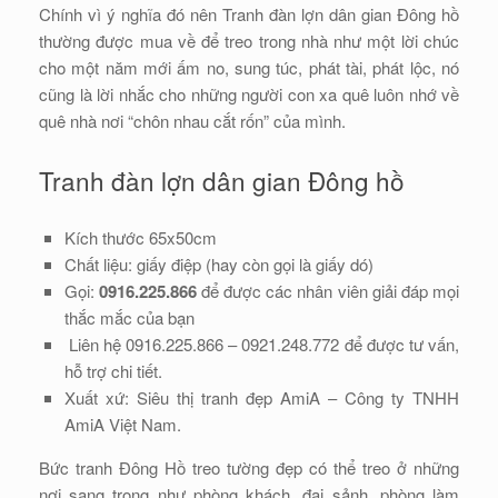
Chính vì ý nghĩa đó nên Tranh đàn lợn dân gian Đông hồ
thường được mua về để treo trong nhà như một lời chúc
cho một năm mới ấm no, sung túc, phát tài, phát lộc, nó
cũng là lời nhắc cho những người con xa quê luôn nhớ về
quê nhà nơi “chôn nhau cắt rốn” của mình.
Tranh đàn lợn dân gian Đông hồ
Kích thước 65x50cm
Chất liệu: giấy điệp (hay còn gọi là giấy dó)
Gọi:
0916.225.866
để được các nhân viên giải đáp mọi
thắc mắc của bạn
Liên hệ 0916.225.866 – 0921.248.772 để được tư vấn,
hỗ trợ chi tiết.
Xuất xứ: Siêu thị tranh đẹp AmiA – Công ty TNHH
AmiA Việt Nam.
Bức tranh Đông Hồ treo tường đẹp có thể treo ở những
nơi sang trọng như phòng khách, đại sảnh, phòng làm