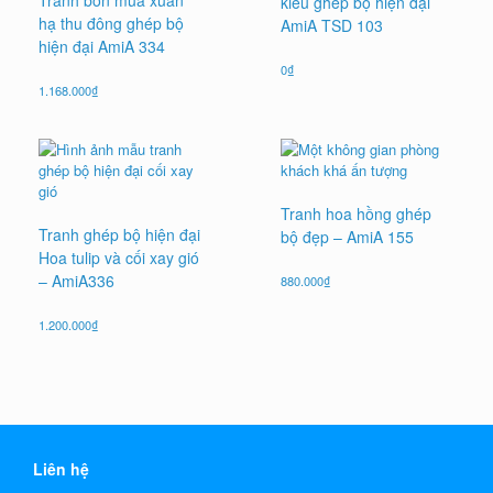
Tranh bốn mùa xuân
kiểu ghép bộ hiện đại
hạ thu đông ghép bộ
AmiA TSD 103
hiện đại AmiA 334
0
₫
1.168.000
₫
Tranh hoa hồng ghép
Tranh ghép bộ hiện đại
bộ đẹp – AmiA 155
Hoa tulip và cối xay gió
– AmiA336
880.000
₫
1.200.000
₫
Liên hệ