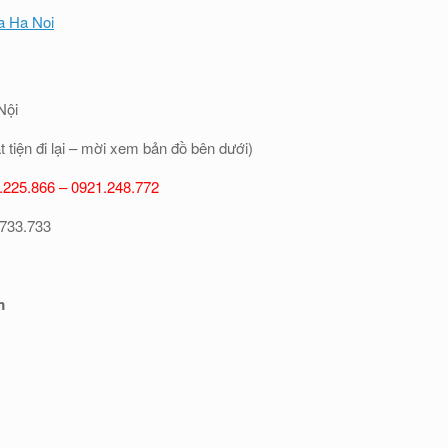
Nội
tiện đi lại – mời xem bản đồ bên dưới)
.225.866 – 0921.248.772
.733.733
m