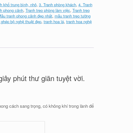
nh khổ trung bình, nhỏ
,
3. Tranh phòng khách
,
4. Tranh
nh phong cảnh
,
Tranh treo phòng làm việc
,
Tranh treo
ẫu tranh phong cảnh đẹp nhất
,
mẫu tranh treo tường
 ghép bộ nghệ thuật đẹp
,
tranh hoa lá
,
tranh hoa nghệ
y phút thư giãn tuyệt vời.
hong cách sang trọng, có không khí trong lành để