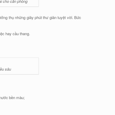
ại cho căn phòng
ởng thụ những giây phút thư giãn tuyệt vời. Bức
iệc hay cầu thang.
iều sâu
 nước bền màu;