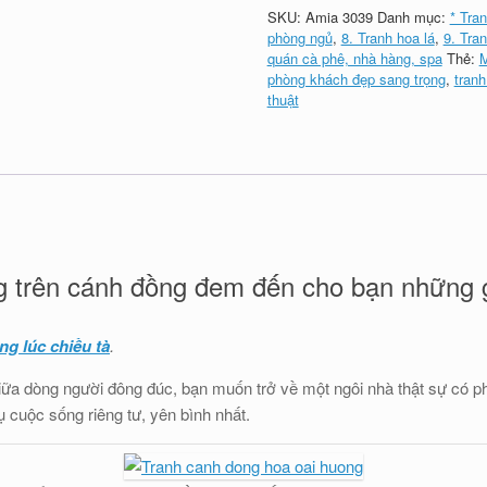
SKU:
Amia 3039
Danh mục:
* Tra
phòng ngủ
,
8. Tranh hoa lá
,
9. Tra
quán cà phê, nhà hàng, spa
Thẻ:
M
phòng khách đẹp sang trọng
,
tranh
thuật
 trên cánh đồng đem đến cho bạn những giâ
g lúc chiều tà
.
iữa dòng người đông đúc, bạn muốn trở về một ngôi nhà thật sự có p
 cuộc sống riêng tư, yên bình nhất.