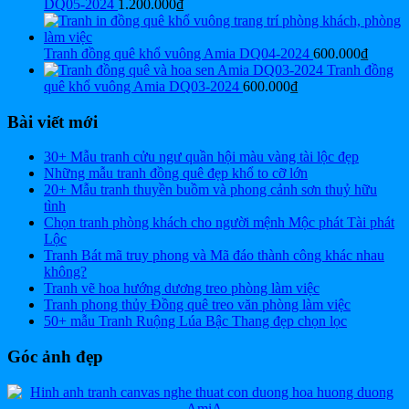
DQ05-2024
1.200.000
₫
Tranh đồng quê khổ vuông Amia DQ04-2024
600.000
₫
Tranh đồng
quê khổ vuông Amia DQ03-2024
600.000
₫
Bài viết mới
30+ Mẫu tranh cửu ngư quần hội màu vàng tài lộc đẹp
Những mẫu tranh đồng quê đẹp khổ to cỡ lớn
20+ Mẫu tranh thuyền buồm và phong cảnh sơn thuỷ hữu
tình
Chọn tranh phòng khách cho người mệnh Mộc phát Tài phát
Lộc
Tranh Bát mã truy phong và Mã đáo thành công khác nhau
không?
Tranh vẽ hoa hướng dương treo phòng làm việc
Tranh phong thủy Đồng quê treo văn phòng làm việc
50+ mẫu Tranh Ruộng Lúa Bậc Thang đẹp chọn lọc
Góc ảnh đẹp