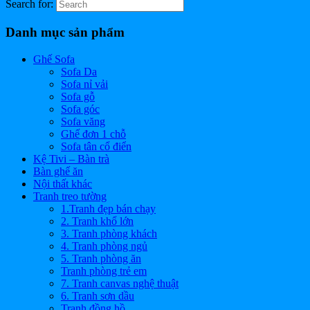
Search for:
Danh mục sản phẩm
Ghế Sofa
Sofa Da
Sofa nỉ vải
Sofa gỗ
Sofa góc
Sofa văng
Ghế đơn 1 chỗ
Sofa tân cổ điển
Kệ Tivi – Bàn trà
Bàn ghế ăn
Nội thất khác
Tranh treo tường
1.Tranh đẹp bán chạy
2. Tranh khổ lớn
3. Tranh phòng khách
4. Tranh phòng ngủ
5. Tranh phòng ăn
Tranh phòng trẻ em
7. Tranh canvas nghệ thuật
6. Tranh sơn dầu
Tranh đồng hồ