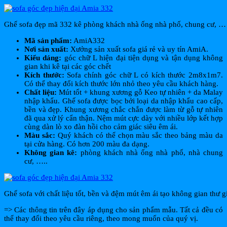
Ghế sofa đẹp mã 332 kê phòng khách nhà ống nhà phố, chung cư, …
Mã sản phẩm:
AmiA332
Nơi sản xuất:
Xưởng sản xuất sofa giá rẻ và uy tín AmiA.
Kiểu dáng:
góc chữ L hiện đại tiện dụng và tận dụng không
gian khi kê tại các góc chết
Kích thước:
Sofa chính góc chữ L có kích thước 2m8x1m7.
Có thể thay đổi kích thước lớn nhỏ theo yêu cầu khách hàng.
Chất liệu:
Mút tốt + khung xương gỗ Keo tự nhiên + da Malay
nhập khẩu. Ghế sofa được bọc bởi loại da nhập khẩu cao cấp,
bền và đẹp. Khung xương chắc chắn được làm từ gỗ tự nhiên
đã qua xử lý cẩn thận. Nệm mút cực dày với nhiều lớp kết hợp
cùng dàn lò xo đàn hồi cho cảm giác siêu êm ái.
Màu sắc:
Quý khách có thể chọn màu sắc theo bảng màu da
tại cửa hàng. Có hơn 200 màu đa dạng.
Không gian kê:
phòng khách nhà ống nhà phố, nhà chung
cư, …..
Ghế sofa với chất liệu tốt, bền và đệm mút êm ái tạo không gian thư g
=> Các thông tin trên đây áp dụng cho sản phẩm mẫu. Tất cả đều có
thể thay đổi theo yêu cầu riêng, theo mong muốn của quý vị.