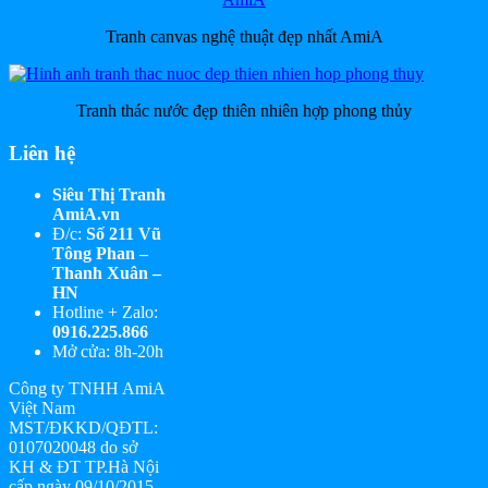
Tranh canvas nghệ thuật đẹp nhất AmiA
Tranh thác nước đẹp thiên nhiên hợp phong thủy
Liên hệ
Siêu Thị Tranh
AmiA.vn
Đ/c:
Số 211 Vũ
Tông Phan –
Thanh Xuân –
HN
Hotline + Zalo:
0916.225.866
Mở cửa: 8h-20h
Công ty TNHH AmiA
Việt Nam
MST/ĐKKD/QĐTL:
0107020048 do sở
KH & ĐT TP.Hà Nội
cấp ngày 09/10/2015