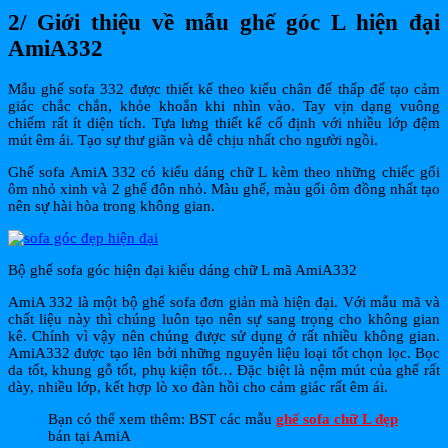
2/ Giới thiệu về mẫu ghế góc L hiện đại
AmiA332
Mẫu ghế sofa 332 được thiết kế theo kiểu chân đế thấp để tạo cảm
giác chắc chắn, khỏe khoắn khi nhìn vào. Tay vịn dạng vuông
chiếm rất ít diện tích. Tựa lưng thiết kế cố định với nhiều lớp đệm
mút êm ái. Tạo sự thư giãn và dễ chịu nhất cho người ngồi.
Ghế sofa AmiA 332 có kiểu dáng chữ L kèm theo những chiếc gối
ôm nhỏ xinh và 2 ghế đôn nhỏ. Màu ghế, màu gối ôm đồng nhất tạo
nên sự hài hòa trong không gian.
Bộ ghế sofa góc hiện đại kiểu dáng chữ L mã AmiA332
AmiA 332 là một bộ ghế sofa đơn giản mà hiện đại. Với mẫu mã và
chất liệu này thì chúng luôn tạo nên sự sang trọng cho không gian
kê. Chính vì vậy nên chúng được sử dụng ở rất nhiều không gian.
AmiA332 được tạo lên bởi những nguyên liệu loại tốt chọn lọc. Bọc
da tốt, khung gỗ tốt, phụ kiện tốt… Đặc biệt là nệm mút của ghế rất
dày, nhiều lớp, kết hợp lò xo đàn hồi cho cảm giác rất êm ái.
Bạn có thể xem thêm: BST các mẫu
ghế sofa chữ L đẹp
bán tại AmiA