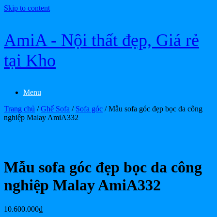
Skip to content
AmiA - Nội thất đẹp, Giá rẻ
tại Kho
Menu
Trang chủ
/
Ghế Sofa
/
Sofa góc
/ Mẫu sofa góc đẹp bọc da công
nghiệp Malay AmiA332
Mẫu sofa góc đẹp bọc da công
nghiệp Malay AmiA332
10.600.000
₫