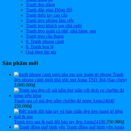
Tranh đen trắng
Tranh dân gian Đông Hồ
Tranh thêu tay cao cấp
Tranh treo phòng làm việc
Tranh treo khách sạn nhà nghỉ
Tranh treo quán cà phê, nhà hàng, spa
Tranh treo cầu thang
9. Tranh phong cảnh
8. Tranh hoa lá
Quà tặng tân gia
Sản phẩm mới
Tranh
đẹp phong cảnh ngôi nhà ước mơ Amia TSD 364 (Sao chép)
3.000.000
₫
Tranh spa cô gái đẹp nằm chườm đá nóng Amia24040
250.000
₫
Tranh treo spa & nail đôi bàn tay đẹp Amia24190
250.000
₫
Tranh đồng quê bình yên Amia