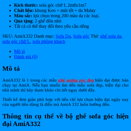
Kích thước:
sofa góc chữ L 2m8x1m7
Chất liệu:
khung Keo + mút tốt + da Malay
Màu sắc:
lựa chọn trong 200 màu da các loại.
Quà tặng
: 2 ghế đôn nhỏ
Tất cả có thể thay đổi theo yêu cầu riêng
SKU:
AmiA332
Danh mục:
Sofa Da
,
Sofa góc
Thẻ:
ghế sofa da
,
sofa góc chữ L
,
sofa phòng khách
Mô tả
Đánh giá (0)
Mô tả
AmiA332 là 1 trong các mẫu
ghế sopha góc đẹp
hiện đại được bán
chạy tại AmiA. Nếu bạn muốn tìm đến mẫu sofa đẹp, hiện đại cho
nhà mình thì hãy tham khảo chi tiết ngay dưới đây.
Thiết kế đơn giản phù hợp với tiêu chí lựa chọn hiện đại ngày nay
của người tiêu dùng là điều mà AmiA 332 luôn hướng đến.
Thông tin cụ thể về bộ ghế sofa góc hiện
đại AmiA332