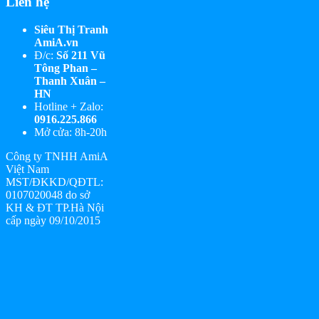
Liên hệ
Siêu Thị Tranh
AmiA.vn
Đ/c:
Số 211 Vũ
Tông Phan –
Thanh Xuân –
HN
Hotline + Zalo:
0916.225.866
Mở cửa: 8h-20h
Công ty TNHH AmiA
Việt Nam
MST/ĐKKD/QĐTL:
0107020048 do sở
KH & ĐT TP.Hà Nội
cấp ngày 09/10/2015