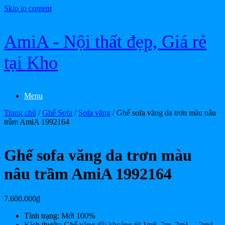
Skip to content
AmiA - Nội thất đẹp, Giá rẻ
tại Kho
Menu
Trang chủ
/
Ghế Sofa
/
Sofa văng
/ Ghế sofa văng da trơn màu nâu
trầm AmiA 1992164
Ghế sofa văng da trơn màu
nâu trầm AmiA 1992164
7.600.000
₫
Tình trạng: Mới 100%
Kích thước: Ghế văng dài khoảng từ 1m8, 2m, 2m1,…2m4