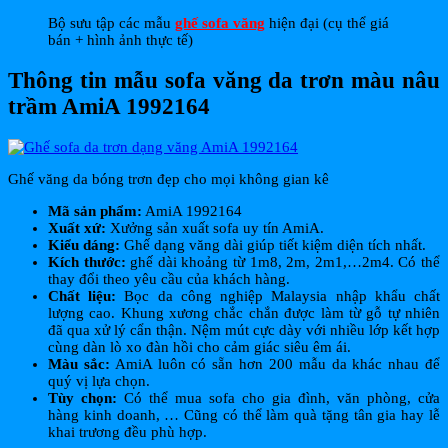
Bộ sưu tập các mẫu
ghế sofa văng
hiện đại (cụ thể giá
bán + hình ảnh thực tế)
Thông tin mẫu sofa văng da trơn màu nâu
trầm AmiA 1992164
Ghế văng da bóng trơn đẹp cho mọi không gian kê
Mã sản phẩm:
AmiA 1992164
Xuất xứ:
Xưởng sản xuất sofa uy tín AmiA.
Kiểu dáng:
Ghế dạng văng dài giúp tiết kiệm diện tích nhất.
Kích thước:
ghế dài khoảng từ 1m8, 2m, 2m1,…2m4. Có thể
thay đổi theo yêu cầu của khách hàng.
Chất liệu:
Bọc da công nghiệp Malaysia nhập khẩu chất
lượng cao. Khung xương chắc chắn được làm từ gỗ tự nhiên
đã qua xử lý cẩn thận. Nệm mút cực dày với nhiều lớp kết hợp
cùng dàn lò xo đàn hồi cho cảm giác siêu êm ái.
Màu sắc:
AmiA luôn có sẵn hơn 200 mẫu da khác nhau để
quý vị lựa chọn.
Tùy chọn:
Có thể mua sofa cho gia đình, văn phòng, cửa
hàng kinh doanh, … Cũng có thể làm quà tặng tân gia hay lễ
khai trương đều phù hợp.