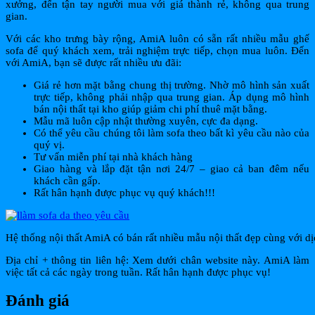
xưởng, đến tận tay người mua với giá thành rẻ, không qua trung
gian.
Với các kho trưng bày rộng, AmiA luôn có sẵn rất nhiều mẫu ghế
sofa để quý khách xem, trải nghiệm trực tiếp, chọn mua luôn. Đến
với AmiA, bạn sẽ được rất nhiều ưu đãi:
Giá rẻ hơn mặt bằng chung thị trường. Nhờ mô hình sản xuất
trực tiếp, không phải nhập qua trung gian. Áp dụng mô hình
bán nội thất tại kho giúp giảm chi phí thuê mặt bằng.
Mẫu mã luôn cập nhật thường xuyên, cực đa dạng.
Có thể yêu cầu chúng tôi làm sofa theo bất kì yêu cầu nào của
quý vị.
Tư vấn miễn phí tại nhà khách hàng
Giao hàng và lắp đặt tận nơi 24/7 – giao cả ban đêm nếu
khách cần gấp.
Rất hân hạnh được phục vụ quý khách!!!
Hệ thống nội thất AmiA có bán rất nhiều mẫu nội thất đẹp cùng với dị
Địa chỉ + thông tin liên hệ: Xem dưới chân website này. AmiA làm
việc tất cả các ngày trong tuần. Rất hân hạnh được phục vụ!
Đánh giá