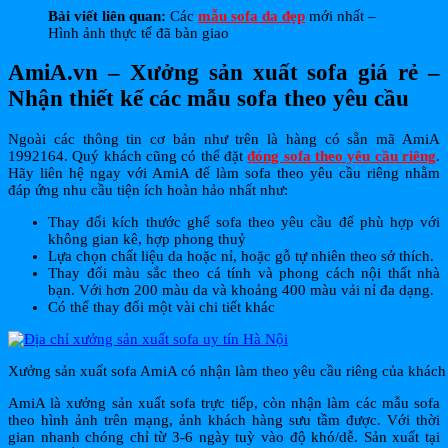
Bài viết liên quan:
Các
mẫu sofa da đẹp
mới nhất –
Hình ảnh thực tế đã bàn giao
AmiA.vn – Xưởng sản xuất sofa giá rẻ –
Nhận thiết kế các mẫu sofa theo yêu cầu
Ngoài các thông tin cơ bản như trên là hàng có sẵn mã AmiA
1992164. Quý khách cũng có thể đặt
đóng sofa theo yêu cầu riêng
.
Hãy liên hệ ngay với AmiA để làm sofa theo yêu cầu riêng nhằm
đáp ứng nhu cầu tiện ích hoàn hảo nhất như:
Thay đổi kích thước ghế sofa theo yêu cầu để phù hợp với
không gian kê, hợp phong thuỷ
Lựa chọn chất liệu da hoặc nỉ, hoặc gỗ tự nhiên theo sở thích.
Thay đổi màu sắc theo cá tính và phong cách nội thất nhà
bạn. Với hơn 200 màu da và khoảng 400 màu vải nỉ đa dạng.
Có thể thay đổi một vài chi tiết khác
Xưởng sản xuất sofa AmiA có nhận làm theo yêu cầu riêng của khách
AmiA là xưởng sản xuất sofa trực tiếp, còn nhận làm các mẫu sofa
theo hình ảnh trên mạng, ảnh khách hàng sưu tầm được. Với thời
gian nhanh chóng chỉ từ 3-6 ngày tuỳ vào độ khó/dễ. Sản xuất tại