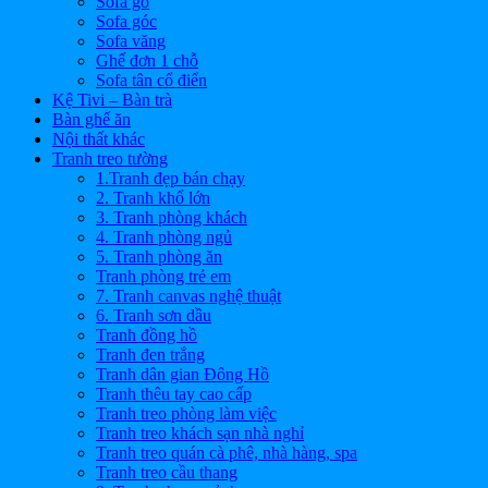
Sofa gỗ
Sofa góc
Sofa văng
Ghế đơn 1 chỗ
Sofa tân cổ điển
Kệ Tivi – Bàn trà
Bàn ghế ăn
Nội thất khác
Tranh treo tường
1.Tranh đẹp bán chạy
2. Tranh khổ lớn
3. Tranh phòng khách
4. Tranh phòng ngủ
5. Tranh phòng ăn
Tranh phòng trẻ em
7. Tranh canvas nghệ thuật
6. Tranh sơn dầu
Tranh đồng hồ
Tranh đen trắng
Tranh dân gian Đông Hồ
Tranh thêu tay cao cấp
Tranh treo phòng làm việc
Tranh treo khách sạn nhà nghỉ
Tranh treo quán cà phê, nhà hàng, spa
Tranh treo cầu thang