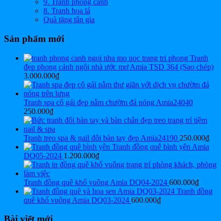
9. Tranh phong cảnh
8. Tranh hoa lá
Quà tặng tân gia
Sản phẩm mới
Tranh
đẹp phong cảnh ngôi nhà ước mơ Amia TSD 364 (Sao chép)
3.000.000
₫
Tranh spa cô gái đẹp nằm chườm đá nóng Amia24040
250.000
₫
Tranh treo spa & nail đôi bàn tay đẹp Amia24190
250.000
₫
Tranh đồng quê bình yên Amia
DQ05-2024
1.200.000
₫
Tranh đồng quê khổ vuông Amia DQ04-2024
600.000
₫
Tranh đồng
quê khổ vuông Amia DQ03-2024
600.000
₫
Bài viết mới