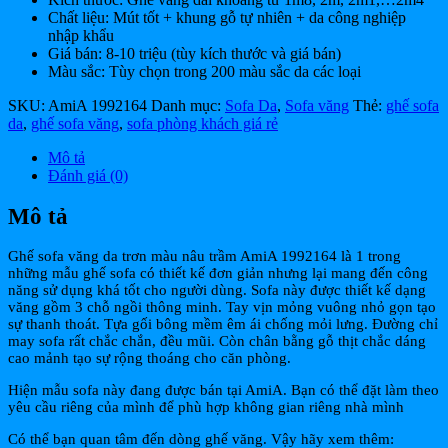
Chất liệu: Mút tốt + khung gỗ tự nhiên + da công nghiệp
nhập khẩu
Giá bán: 8-10 triệu (tùy kích thước và giá bán)
Màu sắc: Tùy chọn trong 200 màu sắc da các loại
SKU:
AmiA 1992164
Danh mục:
Sofa Da
,
Sofa văng
Thẻ:
ghế sofa
da
,
ghế sofa văng
,
sofa phòng khách giá rẻ
Mô tả
Đánh giá (0)
Mô tả
Ghế sofa văng da trơn màu nâu trầm AmiA 1992164 là 1 trong
những mẫu ghế sofa có thiết kế đơn giản nhưng lại mang đến công
năng sử dụng khá tốt cho người dùng. Sofa này được thiết kế dạng
văng gồm 3 chỗ ngồi thông minh. Tay vịn mỏng vuông nhỏ gọn tạo
sự thanh thoát. Tựa gối bông mềm êm ái chống mỏi lưng. Đường chỉ
may sofa rất chắc chắn, đều mũi. Còn chân bằng gỗ thịt chắc dáng
cao mảnh tạo sự rộng thoáng cho căn phòng.
Hiện mẫu sofa này đang được bán tại AmiA. Bạn có thể đặt làm theo
yêu cầu riêng của mình để phù hợp không gian riêng nhà mình
Có thể bạn quan tâm đến dòng ghế văng. Vậy hãy xem thêm: