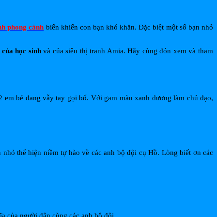
nh phong cảnh
biển khiến con bạn khó khăn. Đặc biệt một số bạn nhỏ
 của học sinh
và của siêu thị tranh Amia. Hãy cùng đón xem và tham
i 2 em bé đang vẫy tay gọi bố. Với gam màu xanh dương làm chủ đạo,
 nhỏ thể hiện niềm tự hào về các anh bộ đội cụ Hồ. Lòng biết ơn các
ĩa của người dân cùng các anh bộ đội.