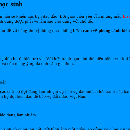
học sinh
on hẳn sẽ khiến các bạn đau đầu. Bởi giáo viên yêu cầu những mẫu
tra
nh dung được phải vẽ làm sao cho đúng với chủ đề.
chủ đề vô cùng thú vị thông qua những bức
tranh vẽ phong cảnh biển
mẹ đón bố đi biển trở về. Với bức tranh bạn nhỏ thể hiện niềm vui kh
ô và còn mang ý nghĩa tình cảm gia đình.
biển
các chú bộ đội đang làm nhiệm vụ bảo vệ đất nước. Bức tranh của bạn
nh bộ đội biển đảo để bảo vệ đất nước Việt Nam.
 đảo đang làm nhiệm
c sinh vô cùng thu hút. Bởi hình ảnh một ngày lao động vô cùng ý ngh