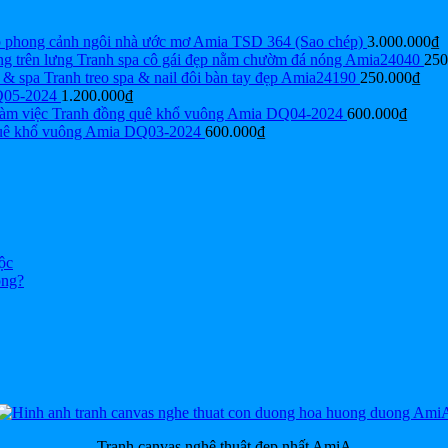
p phong cảnh ngôi nhà ước mơ Amia TSD 364 (Sao chép)
3.000.000
₫
Tranh spa cô gái đẹp nằm chườm đá nóng Amia24040
250
Tranh treo spa & nail đôi bàn tay đẹp Amia24190
250.000
₫
Q05-2024
1.200.000
₫
Tranh đồng quê khổ vuông Amia DQ04-2024
600.000
₫
uê khổ vuông Amia DQ03-2024
600.000
₫
ộc
ông?
Tranh canvas nghệ thuật đẹp nhất AmiA