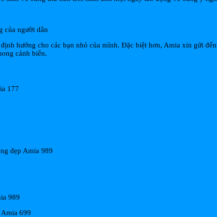
g của người dân
 định hướng cho các bạn nhỏ của mình. Đặc biệt hơn, Amia xin gửi đế
hong cảnh biển.
ia 177
cùng đẹp Amia 989
ia 989
h Amia 699