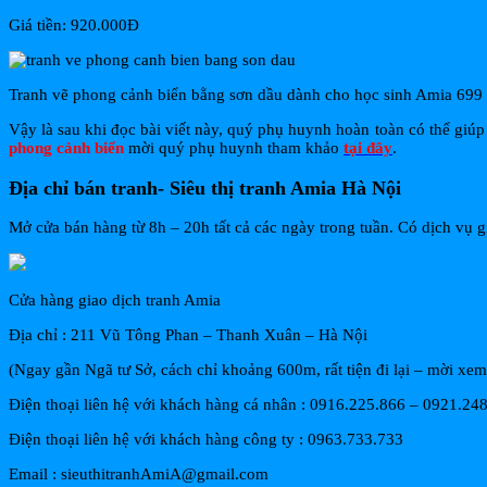
Giá tiền: 920.000Đ
Tranh vẽ phong cảnh biển bằng sơn dầu dành cho học sinh Amia 699
Vậy là sau khi đọc bài viết này, quý phụ huynh hoàn toàn có thể gi
phong cảnh biển
mời quý phụ huynh tham khảo
tại đây
.
Địa chỉ bán tranh- Siêu thị tranh Amia Hà Nội
Mở cửa bán hàng từ 8h – 20h tất cả các ngày trong tuần. Có dịch vụ g
Cửa hàng giao dịch tranh Amia
Địa chỉ : 211 Vũ Tông Phan – Thanh Xuân – Hà Nội
(Ngay gần Ngã tư Sở, cách chỉ khoảng 600m, rất tiện đi lại – mời xe
Điện thoại liên hệ với khách hàng cá nhân : 0916.225.866 – 0921.24
Điện thoại liên hệ với khách hàng công ty : 0963.733.733
Email : sieuthitranhAmiA@gmail.com