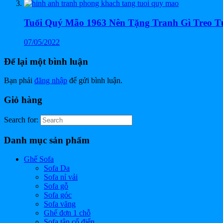
Tuổi Quý Mão 1963 Nên Tặng Tranh Gì Treo 
07/05/2022
Để lại một bình luận
Bạn phải
đăng nhập
để gửi bình luận.
Giỏ hàng
Search for:
Danh mục sản phẩm
Ghế Sofa
Sofa Da
Sofa nỉ vải
Sofa gỗ
Sofa góc
Sofa văng
Ghế đơn 1 chỗ
Sofa tân cổ điển