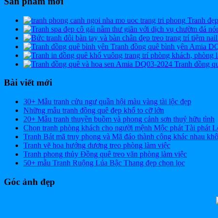
Sản phẩm mới
Tranh đẹ
Tranh đồng quê bình yên Amia D
Tranh đồng q
Bài viết mới
30+ Mẫu tranh cửu ngư quần hội màu vàng tài lộc đẹp
Những mẫu tranh đồng quê đẹp khổ to cỡ lớn
20+ Mẫu tranh thuyền buồm và phong cảnh sơn thuỷ hữu tình
Chọn tranh phòng khách cho người mệnh Mộc phát Tài phát L
Tranh Bát mã truy phong và Mã đáo thành công khác nhau kh
Tranh vẽ hoa hướng dương treo phòng làm việc
Tranh phong thủy Đồng quê treo văn phòng làm việc
50+ mẫu Tranh Ruộng Lúa Bậc Thang đẹp chọn lọc
Góc ảnh đẹp