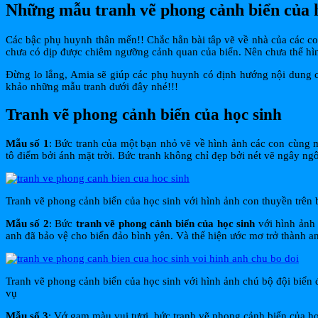
Những mẫu tranh vẽ phong cảnh biển của 
Các bậc phụ huynh thân mến!! Chắc hẳn bài tâp vẽ về nhà của các c
chưa có dịp được chiêm ngưỡng cảnh quan của biển. Nên chưa thể hì
Đừng lo lắng, Amia sẽ giúp các phụ huynh có định hướng nội dung 
khảo những mẫu tranh dưới đây nhé!!!
Tranh vẽ phong cảnh biển của học sinh
Mẫu số 1
: Bức tranh của một bạn nhỏ vẽ về hình ảnh các con cùng 
tô điểm bởi ánh mặt trời. Bức tranh không chỉ đẹp bởi nét vẽ ngây ng
Tranh vẽ phong cảnh biển của học sinh với hình ảnh con thuyền trên 
Mẫu số 2
: Bức
tranh vẽ phong cảnh biển của học sinh
với hình ảnh 
anh đã bảo vệ cho biển đảo bình yên. Và thể hiện ước mơ trở thành a
Tranh vẽ phong cảnh biển của học sinh với hình ảnh chú bộ đội biển
vụ
Mẫu số 3
: Vớ gam màu vui tươi, bức tranh vẽ phong cảnh biển của họ