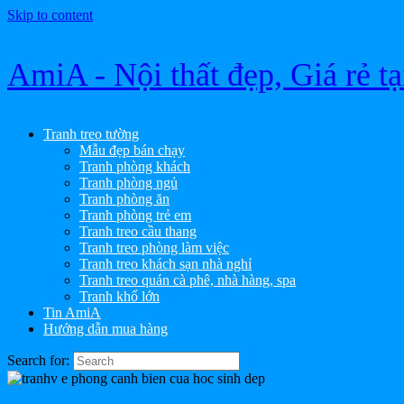
Skip to content
AmiA - Nội thất đẹp, Giá rẻ t
Tranh treo tường
Mẫu đẹp bán chạy
Tranh phòng khách
Tranh phòng ngủ
Tranh phòng ăn
Tranh phòng trẻ em
Tranh treo cầu thang
Tranh treo phòng làm việc
Tranh treo khách sạn nhà nghỉ
Tranh treo quán cà phê, nhà hàng, spa
Tranh khổ lớn
Tin AmiA
Hướng dẫn mua hàng
Search for: