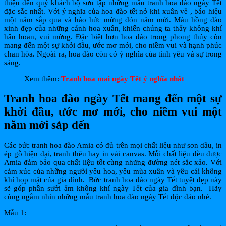
thiệu đến quý khách bộ sưu tập những mẫu tranh hoa đào ngày Tết
đặc sắc nhất. Với ý nghĩa của hoa đào tết nở khi xuân về , báo hiệu
một năm sắp qua và háo hức mừng đón năm mới. Màu hồng đào
xinh đẹp của những cánh hoa xuân, khiến chúng ta thấy không khí
hân hoan, vui mừng. Đặc biệt hơn hoa đào trong phong thủy còn
mang đến một sự khởi đầu, ước mơ mới, cho niềm vui và hạnh phúc
chan hòa. Ngoài ra, hoa đào còn có ý nghĩa của tình yêu và sự trong
sáng.
Xem thêm:
Tranh hoa mai ngày Tết ý nghĩa nhất
Tranh hoa đào ngày Tết mang đến một sự
khởi đầu, ước mơ mới, cho niềm vui một
năm mới sắp đến
Các bức tranh hoa đào Amia có đủ trên mọi chất liệu như sơn dầu, in
ép gỗ hiện đại, tranh thêu hay in vải canvas. Mỗi chất liệu đều được
Amia đảm bảo qua chất liệu tốt cùng những đường nét sắc xảo. Với
cảm xúc của những người yêu hoa, yêu mùa xuân và yêu cái không
khí họp mặt của gia đình. Bức tranh hoa đào ngày Tết tuyệt đẹp này
sẽ góp phần sưởi ấm không khí ngày Tết của gia đình bạn. Hãy
cùng ngắm nhìn những mẫu tranh hoa đào ngày Tết độc đáo nhé.
Mẫu 1: