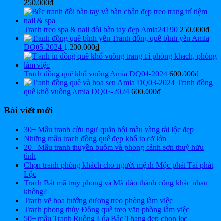
250.000
₫
Tranh treo spa & nail đôi bàn tay đẹp Amia24190
250.000
₫
Tranh đồng quê bình yên Amia
DQ05-2024
1.200.000
₫
Tranh đồng quê khổ vuông Amia DQ04-2024
600.000
₫
Tranh đồng
quê khổ vuông Amia DQ03-2024
600.000
₫
Bài viết mới
30+ Mẫu tranh cửu ngư quần hội màu vàng tài lộc đẹp
Những mẫu tranh đồng quê đẹp khổ to cỡ lớn
20+ Mẫu tranh thuyền buồm và phong cảnh sơn thuỷ hữu
tình
Chọn tranh phòng khách cho người mệnh Mộc phát Tài phát
Lộc
Tranh Bát mã truy phong và Mã đáo thành công khác nhau
không?
Tranh vẽ hoa hướng dương treo phòng làm việc
Tranh phong thủy Đồng quê treo văn phòng làm việc
50+ mẫu Tranh Ruộng Lúa Bậc Thang đẹp chọn lọc