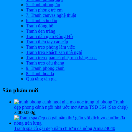
5. Tranh phòng ăn
Tranh phòng trẻ em
7. Tranh canvas nghệ thuật
6. Tranh sơn dầu
Tranh đồng hồ
Tranh đen trắng
Tranh dân gian Đông Hồ
Tranh thêu tay cao cấp
Tranh treo phòng làm việc
Tranh treo khách sạn nhà nghỉ
Tranh treo quán cà phê, nhà hàng, spa
Tranh treo cầu thang
9. Tranh phong cảnh
8. Tranh hoa lá
Quà tặng tân gia
Sản phẩm mới
Tranh
đẹp phong cảnh ngôi nhà ước mơ Amia TSD 364 (Sao chép)
3.000.000
₫
Tranh spa cô gái đẹp nằm chườm đá nóng Amia24040