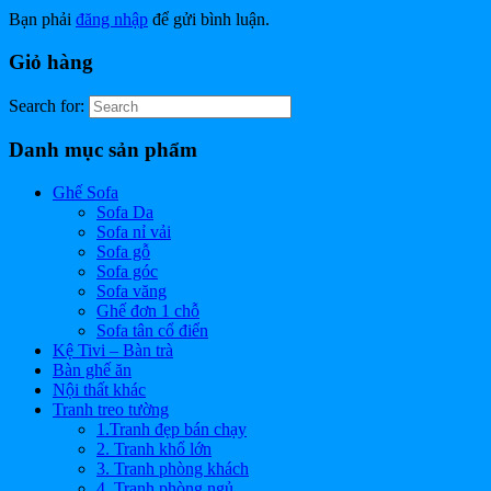
Bạn phải
đăng nhập
để gửi bình luận.
Giỏ hàng
Search for:
Danh mục sản phẩm
Ghế Sofa
Sofa Da
Sofa nỉ vải
Sofa gỗ
Sofa góc
Sofa văng
Ghế đơn 1 chỗ
Sofa tân cổ điển
Kệ Tivi – Bàn trà
Bàn ghế ăn
Nội thất khác
Tranh treo tường
1.Tranh đẹp bán chạy
2. Tranh khổ lớn
3. Tranh phòng khách
4. Tranh phòng ngủ