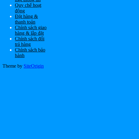
Quy chế hoạt
động
Đặt hàng &
thanh toán
Chính sách giao
hàng & lắp đặt
Chính sách đổi
trả hàng
Chính sách bảo
hành
Theme by
SiteOrigin