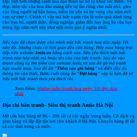
Đặc biệt hơn những cánh hoa đào thắm lại nở rộ khoe sắc thắm. Vẻ
đẹp, màu sắc của hoa đào mang đến sự ấm cúng cho mỗi nhà, gieo
vào lòng người sự hân hoan, niềm tin yêu và hy vọng cho năm mới
vạn sự như ý. Chính vì vậy mà bức tranh còn là món quà dành tặng
cho bạn bè, người thân, đồng nghiệp, giám đốc hay ông bà của bạn
trong dịp năm mới này như một món quà ý nghĩa nhất.
Nếu bạn đã chọn được cho mình một bức tranh hoa đào ngày Tết
nào đó. Nhưng chưa có thời gian đến cửa hàng. Hãy mua hàng trực
tiếp trên website
Amia.vn
bằng cách sau. Nếu yêu thích một bức
tranh nào hãy nhìn mã hoặc tên của của bức tranh. Sau đó vào
thanh công cụ tìm kiếm của website Amia.vn sau đó gõ mã tranh
bạn muốn mua. Sau đó ấn “
Thêm vào giỏ hàng
” và điền đầy đủ
thông tin cần thiết. Bước cuối cùng ấn “
Đặt hàng
” vậy là bạn đã sở
hữu một bức tranh theo yêu thích rồi.
Xem thêm:
Những mẫu tranh hoa ngày Tết độc đáo
nhất
Địa chỉ bán tranh- Siêu thị tranh Amia Hà Nội
Mở cửa bán hàng từ 8h – 20h tất cả các ngày trong tuần. Có dịch vụ
giao hàng và lắp đặt tận nơi cho khách ở Hà Nội. Chuyển hàng đi tất
cả các tỉnh trong cả nước.