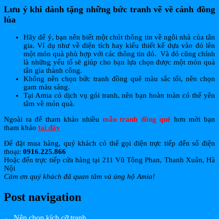
Lưu ý khi dành tặng những bức tranh vẽ về cánh đồng
lúa
Hãy để ý, bạn nên biết một chút thông tin về ngôi nhà của tân
gia. Ví dụ như về diện tích hay kiểu thiết kế dựa vào đó lên
một món quà phù hợp với các thông tin đó. Và đó cũng chính
là những yếu tố sẽ giúp cho bạn lựa chọn được một món quà
tân gia thành công.
Không nên chọn bức tranh đồng quê màu sắc tối, nên chọn
gam màu sáng.
Tại Amia có dịch vụ gói tranh, nên bạn hoàn toàn có thể yên
tâm về món quà.
Ngoài ra để tham khảo nhiều
mẫu tranh đồng quê
hơn mời bạn
tham khảo
tại đây
Để đặt mua hàng, quý khách có thể gọi điện trực tiếp đến số điện
thoại:
0916.225.866
Hoặc đến trực tiếp cửa hàng tại 211 Vũ Tông Phan, Thanh Xuân, Hà
Nội
Cảm ơn quý khách đã quan tâm và ủng hộ Amia!
Post navigation
←
Nên chọn kích cỡ tranh…