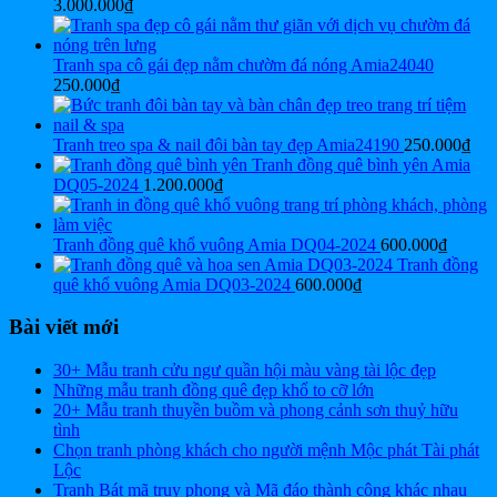
3.000.000
₫
Tranh spa cô gái đẹp nằm chườm đá nóng Amia24040
250.000
₫
Tranh treo spa & nail đôi bàn tay đẹp Amia24190
250.000
₫
Tranh đồng quê bình yên Amia
DQ05-2024
1.200.000
₫
Tranh đồng quê khổ vuông Amia DQ04-2024
600.000
₫
Tranh đồng
quê khổ vuông Amia DQ03-2024
600.000
₫
Bài viết mới
30+ Mẫu tranh cửu ngư quần hội màu vàng tài lộc đẹp
Những mẫu tranh đồng quê đẹp khổ to cỡ lớn
20+ Mẫu tranh thuyền buồm và phong cảnh sơn thuỷ hữu
tình
Chọn tranh phòng khách cho người mệnh Mộc phát Tài phát
Lộc
Tranh Bát mã truy phong và Mã đáo thành công khác nhau