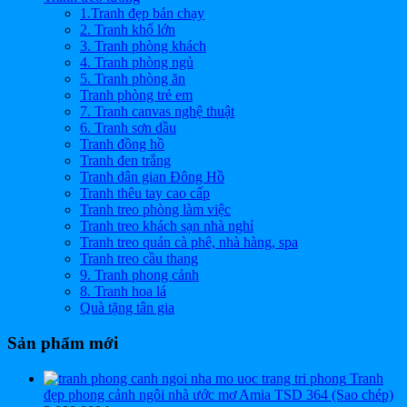
1.Tranh đẹp bán chạy
2. Tranh khổ lớn
3. Tranh phòng khách
4. Tranh phòng ngủ
5. Tranh phòng ăn
Tranh phòng trẻ em
7. Tranh canvas nghệ thuật
6. Tranh sơn dầu
Tranh đồng hồ
Tranh đen trắng
Tranh dân gian Đông Hồ
Tranh thêu tay cao cấp
Tranh treo phòng làm việc
Tranh treo khách sạn nhà nghỉ
Tranh treo quán cà phê, nhà hàng, spa
Tranh treo cầu thang
9. Tranh phong cảnh
8. Tranh hoa lá
Quà tặng tân gia
Sản phẩm mới
Tranh
đẹp phong cảnh ngôi nhà ước mơ Amia TSD 364 (Sao chép)