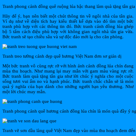
Tranh phong cảnh đồng quê ruộng lúa bậc thang làm quà tặng tân gia
Hãy để ý, bạn nên biết một chút thông tin về ngôi nhà của tân gia.
Ví dụ như về diện tích hay kiểu thiết kế dựa vào đó tìm một bức
tranh phù hợp với các thông tin đó. Bức tranh cánh đồng lúa ghép
bộ 5 tấm cách điệu phù hợp với không gian ngôi nhà tân gia vừa.
Bức tranh sẽ tạo chiều sâu và sự độc đáo mới lạ cho căn phòng.
Tranh treo tường cảnh đẹp quê hương Việt Nam đơn sơ giản dị
Một bức tranh vô cùng rực rỡ với hình ảnh cánh đồng lúa chín đang
mùa thu hoạch. Như mang lại may mắn với gam màu vàng rực rỡ.
Bức tranh làm quà tặng tân gia như lời chúc ý nghĩa cho một cuộc
sống tươi vui ấm no và hạnh phúc. Bức tranh chắc chắn sẽ là món
quà ý nghĩa của bạn dành cho những người bạn yêu thương. Như
một lời chúc may mắn.
Tranh phong cảnh quê hương cánh đồng lúa chín là món quà đầy ý ng
Tranh vẽ sơn dầu làng quê Việt Nam đẹp vào mùa thu hoạch đem đến 