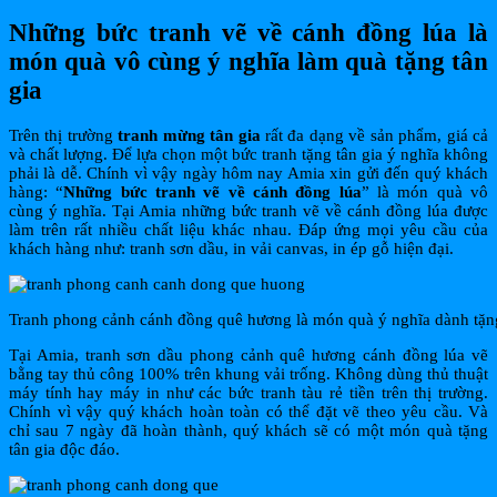
Những bức tranh vẽ về cánh đồng lúa là
món quà vô cùng ý nghĩa làm quà tặng tân
gia
Trên thị trường
tranh mừng tân gia
rất đa dạng về sản phẩm, giá cả
và chất lượng. Để lựa chọn một bức tranh tặng tân gia ý nghĩa không
phải là dễ. Chính vì vậy ngày hôm nay Amia xin gửi đến quý khách
hàng: “
Những bức tranh vẽ về cánh đồng lúa
” là món quà vô
cùng ý nghĩa. Tại Amia những bức tranh vẽ về cánh đồng lúa được
làm trên rất nhiều chất liệu khác nhau. Đáp ứng mọi yêu cầu của
khách hàng như: tranh sơn dầu, in vải canvas, in ép gỗ hiện đại.
Tranh phong cảnh cánh đồng quê hương là món quà ý nghĩa dành tặng
Tại Amia, tranh sơn dầu phong cảnh quê hương cánh đồng lúa vẽ
bằng tay thủ công 100% trên khung vải trống. Không dùng thủ thuật
máy tính hay máy in như các bức tranh tàu rẻ tiền trên thị trường.
Chính vì vậy quý khách hoàn toàn có thể đặt vẽ theo yêu cầu. Và
chỉ sau 7 ngày đã hoàn thành, quý khách sẽ có một món quà tặng
tân gia độc đáo.