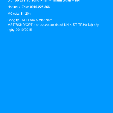
Đ/c:
Số 211 Vũ Tông Phan – Thanh Xuân – HN
Hotline + Zalo:
0916.225.866
Mở cửa: 8h-20h
Công ty TNHH AmiA Việt Nam
MST/ĐKKD/QĐTL: 0107020048 do sở KH & ĐT TP.Hà Nội cấp
ngày 09/10/2015