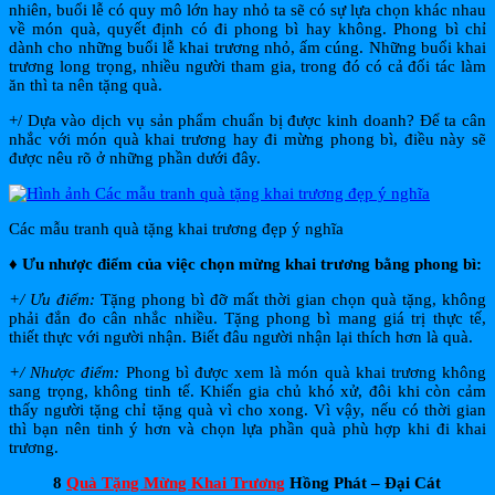
nhiên, buổi lễ có quy mô lớn hay nhỏ ta sẽ có sự lựa chọn khác nhau
về món quà, quyết định có đi phong bì hay không. Phong bì chỉ
dành cho những buổi lễ khai trương nhỏ, ấm cúng. Những buổi khai
trương long trọng, nhiều người tham gia, trong đó có cả đối tác làm
ăn thì ta nên tặng quà.
+/ Dựa vào dịch vụ sản phẩm chuẩn bị được kinh doanh? Để ta cân
nhắc với món quà khai trương hay đi mừng phong bì, điều này sẽ
được nêu rõ ở những phần dưới đây.
Các mẫu tranh quà tặng khai trương đẹp ý nghĩa
♦ Ưu nhược điểm của việc chọn mừng khai trương bằng phong bì:
+/ Ưu điểm:
Tặng phong bì đỡ mất thời gian chọn quà tặng, không
phải đắn đo cân nhắc nhiều. Tặng phong bì mang giá trị thực tế,
thiết thực với người nhận. Biết đâu người nhận lại thích hơn là quà.
+/ Nhược điểm:
Phong bì được xem là món quà khai trương không
sang trọng, không tinh tế. Khiến gia chủ khó xử, đôi khi còn cảm
thấy người tặng chỉ tặng quà vì cho xong. Vì vậy, nếu có thời gian
thì bạn nên tinh ý hơn và chọn lựa phần quà phù hợp khi đi khai
trương.
8
Quà Tặng Mừng Khai Trương
Hồng Phát – Đại Cát