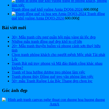
Tranh đồng quê khổ vuông Amia DQ04-2024
600.000
₫
Tranh đồng
quê khổ vuông Amia DQ03-2024
600.000
₫
Bài viết mới
30+ Mẫu tranh cửu ngư quần hội màu vàng tài lộc đẹp
Những mẫu tranh đồng quê đẹp khổ to cỡ lớn
20+ Mẫu tranh thuyền buồm và phong cảnh sơn thuỷ hữu
tình
Chọn tranh phòng khách cho người mệnh Mộc phát Tài phát
Lộc
Tranh Bát mã truy phong và Mã đáo thành công khác nhau
không?
Tranh vẽ hoa hướng dương treo phòng làm việc
Tranh phong thủy Đồng quê treo văn phòng làm việc
50+ mẫu Tranh Ruộng Lúa Bậc Thang đẹp chọn lọc
Góc ảnh đẹp