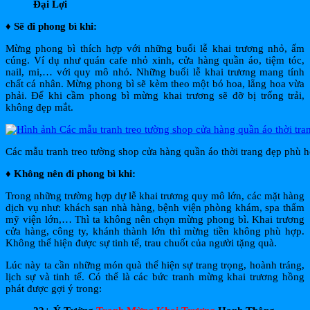
Đại Lợi
♦ Sẽ đi phong bì khi:
Mừng phong bì thích hợp với những buổi lễ khai trương nhỏ, ấm
cúng. Ví dụ như quán cafe nhỏ xinh, cửa hàng quần áo, tiệm tóc,
nail, mi,… với quy mô nhỏ. Những buổi lễ khai trương mang tính
chất cá nhân. Mừng phong bì sẽ kèm theo một bó hoa, lẵng hoa vừa
phải. Để khi cầm phong bì mừng khai trương sẽ đỡ bị trống trải,
không đẹp mắt.
Các mẫu tranh treo tường shop cửa hàng quần áo thời trang đẹp phù 
♦
Không nên đi phong bì khi:
Trong những trường hợp dự lễ khai trương quy mô lớn, các mặt hàng
dịch vụ như: khách sạn nhà hàng, bệnh viện phòng khám, spa thẩm
mỹ viện lớn,… Thì ta không nên chọn mừng phong bì. Khai trương
cửa hàng, công ty, khánh thành lớn thì mừng tiền không phù hợp.
Không thể hiện được sự tinh tế, trau chuốt của người tặng quà.
Lúc này ta cần những món quà thể hiện sự trang trọng, hoành tráng,
lịch sự và tinh tế. Có thể là các bức tranh mừng khai trương hồng
phát được gợi ý trong: