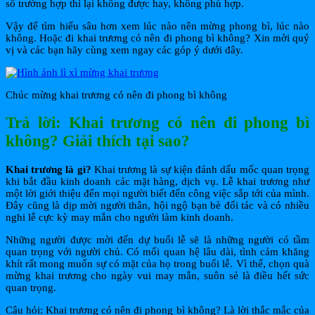
số trường hợp thì lại không được hay, không phù hợp.
Vậy để tìm hiểu sâu hơn xem lúc nào nên mừng phong bì, lúc nào
không. Hoặc đi khai trương có nên đi phong bì không? Xin mời quý
vị và các bạn hãy cùng xem ngay các góp ý dưới đây.
Chúc mừng khai trương có nên đi phong bì không
Trả lời: Khai trương có nên đi phong bì
không? Giải thích tại sao?
Khai trương là gì?
Khai trương là sự kiện đánh dấu mốc quan trọng
khi bắt đầu kinh doanh các mặt hàng, dịch vụ. Lễ khai trương như
một lời giới thiệu đến mọi người biết đến công việc sắp tới của mình.
Đây cũng là dịp mời người thân, hội ngộ bạn bè đối tác và có nhiều
nghi lễ cực kỳ may mắn cho người làm kinh doanh.
Những người được mời đến dự buổi lễ sẽ là những người có tầm
quan trọng với người chủ. Có mối quan hệ lâu dài, tình cảm khăng
khít rất mong muốn sự có mặt của họ trong buổi lễ. Vì thế, chọn quà
mừng khai trương cho ngày vui may mắn, suôn sẻ là điều hết sức
quan trọng.
Câu hỏi: Khai trương có nên đi phong bì không? Là lời thắc mắc của