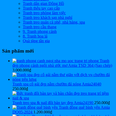
Tranh dân gian Đông Hồ
Tranh thêu tay cao cấp
Tranh treo phòng làm việc
Tranh treo khách sạn nhà nghỉ
Tranh treo quán cà phê, nhà hàng, spa
Tranh treo cầu thang
9. Tranh phong cảnh
8. Tranh hoa lá
Quà tặng tân gia
Sản phẩm mới
Tranh
đẹp phong cảnh ngôi nhà ước mơ Amia TSD 364 (Sao chép)
3.000.000
₫
Tranh spa cô gái đẹp nằm chườm đá nóng Amia24040
250.000
₫
Tranh treo spa & nail đôi bàn tay đẹp Amia24190
250.000
₫
Tranh đồng quê bình yên Amia
DQ05-2024
1.200.000
₫