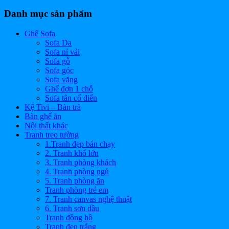
Danh mục sản phẩm
Ghế Sofa
Sofa Da
Sofa nỉ vải
Sofa gỗ
Sofa góc
Sofa văng
Ghế đơn 1 chỗ
Sofa tân cổ điển
Kệ Tivi – Bàn trà
Bàn ghế ăn
Nội thất khác
Tranh treo tường
1.Tranh đẹp bán chạy
2. Tranh khổ lớn
3. Tranh phòng khách
4. Tranh phòng ngủ
5. Tranh phòng ăn
Tranh phòng trẻ em
7. Tranh canvas nghệ thuật
6. Tranh sơn dầu
Tranh đồng hồ
Tranh đen trắng