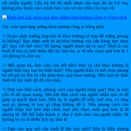
rất nhiều người. Câu trả lời tốt nhất dành cho bạn đó là: Có hay
không phụ thuộc vào chính bạn, vào sự cân nhắc của bạn về:
Các món quà tặng mừng khai trương công ty hồng phát
+/ Hoàn cảnh trường hợp khi đi khai trương có hợp để mừng phong
bì không? Bạn được mời đi dự khai trương của cửa hàng hay shop
gì? Quy mô thế nào? Số lượng người tham dự ra sao? Nhất là các
buổi lễ mà có mời thêm đối tác làm ăn, ta sẽ nên chọn quà hơn là 1
cái phong bì cầm tay.
+/ Mối quan hệ, tình cảm của đôi bên? Bạn và chủ khai trương là
người thân hay bạn bè thân thiết? Nếu người thân có thể chọn phong
bì với giá trị lớn và vẫn kèm theo quà khai trương. Nếu bạn bè thân
thiết thì tùy mức độ để cân nhắc.
+/ Dựa vào tính cách, phong cách của người nhận quà? Đây là một
yếu tố rất quan trọng. Đôi khi tính cách của người nhận quà sẽ dễ
giúp ta quyết định hơn. Nếu họ là người dễ tính, xuề xòa, có tặng
quà gì, phong bì hay gì cũng không để ý. Nếu phong cách của
người nhận hơi khó một chút, bạn nên chọn món quà hơn là đi
phong bì. Để thể hiện thành ý, tâm ý tình cảm của người nhận. Sẽ
không bị coi là thiếu lịch sự, tinh tế.
+/ Dựa vào quy mô của buổi lễ lớn hay nhỏ? Đây là điều đương