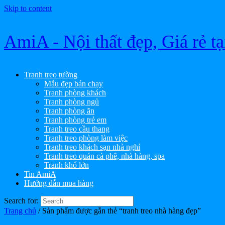
Skip to content
AmiA - Nội thất đẹp, Giá rẻ t
Tranh treo tường
Mẫu đẹp bán chạy
Tranh phòng khách
Tranh phòng ngủ
Tranh phòng ăn
Tranh phòng trẻ em
Tranh treo cầu thang
Tranh treo phòng làm việc
Tranh treo khách sạn nhà nghỉ
Tranh treo quán cà phê, nhà hàng, spa
Tranh khổ lớn
Tin AmiA
Hướng dẫn mua hàng
Search for:
Trang chủ
/ Sản phẩm được gắn thẻ “tranh treo nhà hàng đẹp”