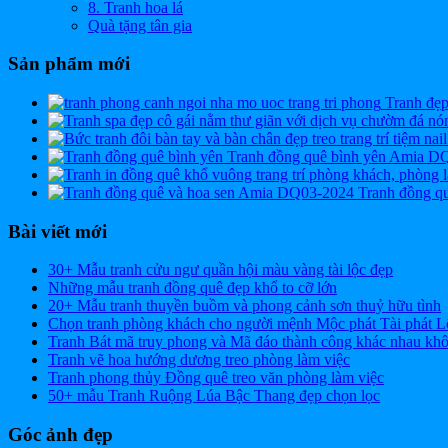
8. Tranh hoa lá
Quà tặng tân gia
Sản phẩm mới
Tranh đẹ
Tranh đồng quê bình yên Amia D
Tranh đồng q
Bài viết mới
30+ Mẫu tranh cửu ngư quần hội màu vàng tài lộc đẹp
Những mẫu tranh đồng quê đẹp khổ to cỡ lớn
20+ Mẫu tranh thuyền buồm và phong cảnh sơn thuỷ hữu tình
Chọn tranh phòng khách cho người mệnh Mộc phát Tài phát L
Tranh Bát mã truy phong và Mã đáo thành công khác nhau kh
Tranh vẽ hoa hướng dương treo phòng làm việc
Tranh phong thủy Đồng quê treo văn phòng làm việc
50+ mẫu Tranh Ruộng Lúa Bậc Thang đẹp chọn lọc
Góc ảnh đẹp