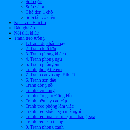
Sofa góc
Sofa văng
Ghế đơn 1 chỗ
Sofa tân cổ điển
Kệ Tivi – Bàn trà
Bàn ghế ăn
Nội thất khác
Tranh treo tường
1.Tranh đẹp bán chạy
2. Tranh khổ lớn
3. Tranh phòng khách
4. Tranh phòng ngủ
5. Tranh phòng ăn
Tranh phòng trẻ em
7. Tranh canvas nghệ thuật
6. Tranh sơn dầu
Tranh đồng hồ
Tranh đen trắng
Tranh dân gian Đông Hồ
Tranh thêu tay cao cấp
Tranh treo phòng làm việc
Tranh treo khách sạn nhà nghỉ
Tranh treo quán cà phê, nhà hàng, spa
Tranh treo cầu thang
9. Tranh phong cảnh