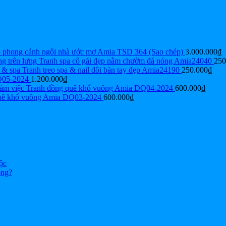
p phong cảnh ngôi nhà ước mơ Amia TSD 364 (Sao chép)
3.000.000
₫
Tranh spa cô gái đẹp nằm chườm đá nóng Amia24040
250
Tranh treo spa & nail đôi bàn tay đẹp Amia24190
250.000
₫
Q05-2024
1.200.000
₫
Tranh đồng quê khổ vuông Amia DQ04-2024
600.000
₫
uê khổ vuông Amia DQ03-2024
600.000
₫
ộc
ông?