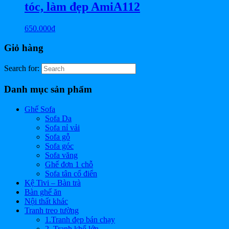
tóc, làm đẹp AmiA112
650.000
₫
Giỏ hàng
Search for:
Danh mục sản phẩm
Ghế Sofa
Sofa Da
Sofa nỉ vải
Sofa gỗ
Sofa góc
Sofa văng
Ghế đơn 1 chỗ
Sofa tân cổ điển
Kệ Tivi – Bàn trà
Bàn ghế ăn
Nội thất khác
Tranh treo tường
1.Tranh đẹp bán chạy
2. Tranh khổ lớn