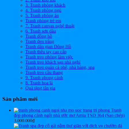
3. Tranh phòng khách
4. Tranh phòng ngủ
5. Tranh phòng ăn
Tranh phòng trẻ em
7. Tranh canvas nghệ thuật
6. Tranh sơn dầu
Tranh đồng hồ
Tranh đen trắng
Tranh dân gian Đông Hồ
Tranh thêu tay cao cấp
Tranh treo phòng làm việc
Tranh treo khách sạn nhà nghỉ
Tranh treo quán cà phê, nhà hàng, spa
Tranh treo cầu thang
9. Tranh phong cảnh
8. Tranh hoa lá
Quà tặng tân gia
Sản phẩm mới
Tranh
đẹp phong cảnh ngôi nhà ước mơ Amia TSD 364 (Sao chép)
3.000.000
₫