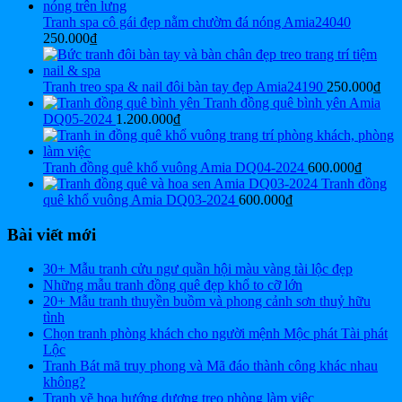
Tranh spa cô gái đẹp nằm chườm đá nóng Amia24040
250.000
₫
Tranh treo spa & nail đôi bàn tay đẹp Amia24190
250.000
₫
Tranh đồng quê bình yên Amia
DQ05-2024
1.200.000
₫
Tranh đồng quê khổ vuông Amia DQ04-2024
600.000
₫
Tranh đồng
quê khổ vuông Amia DQ03-2024
600.000
₫
Bài viết mới
30+ Mẫu tranh cửu ngư quần hội màu vàng tài lộc đẹp
Những mẫu tranh đồng quê đẹp khổ to cỡ lớn
20+ Mẫu tranh thuyền buồm và phong cảnh sơn thuỷ hữu
tình
Chọn tranh phòng khách cho người mệnh Mộc phát Tài phát
Lộc
Tranh Bát mã truy phong và Mã đáo thành công khác nhau
không?
Tranh vẽ hoa hướng dương treo phòng làm việc