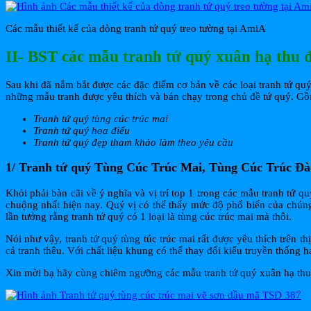
Các mẫu thiết kế của dòng tranh tứ quý treo tường tại AmiA
II- BST các mẫu tranh tứ quý xuân hạ thu đ
Sau khi đã nắm bắt được các đặc điểm cơ bản về các loại tranh tứ qu
những mẫu tranh được yêu thích và bán chạy trong chủ đề tứ quý. G
Tranh tứ quý tùng cúc trúc mai
Tranh tứ quý hoa điểu
Tranh tứ quý đẹp tham khảo làm theo yêu cầu
1/ Tranh tứ quý Tùng Cúc Trúc Mai, Tùng Cúc Trúc Đà
Khỏi phải bàn cãi về ý nghĩa và vị trí top 1 trong các mẫu tranh tứ 
chuộng nhất hiện nay. Quý vị có thể thấy mức độ phổ biến của chúng 
lần tưởng rằng tranh tứ quý có 1 loại là tùng cúc trúc mai mà thôi.
Nói như vậy, tranh tứ quý tùng túc trúc mai rất được yêu thích trên t
cả tranh thêu. Với chất liệu khung có thể thay đổi kiểu truyền thống
Xin mời bạ hãy cùng chiêm ngưỡng các mẫu tranh tứ quý xuân hạ thu 