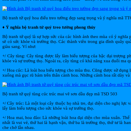
Bộ tranh tứ quý hoa điểu treo tường đẹp sang trọng và ý nghĩa mã T
♦ Ý nghĩa bộ tranh tứ quý treo tường phong thủy
Bộ tranh tứ quý là sự hợp sức của các hình ảnh theo mùa có ý nghĩa 
sẽ có sức khỏe và trường thọ. Các thành viên trong gia đình quây qu
giàu sang. Ví như:
+/ Cây tùng: Cây tùng được lấy làm biểu tượng của bậc đại trượng p
khỏe và sự trường thọ. Ngoài ra, cây tùng có khả năng xua đuổi ma qu
+/ Hoa cúc: Là loài hoa biểu tượng cho mùa thu. Cũng được sử dụng là
xuống mà gục rũ bám trên thân cành hoa. Những cánh hoa rất dày và nh
Bộ tranh tứ quý tùng cúc trúc mai vẽ sơn dầu đẹp mã TSD 503
+/ Cây trúc: Là một loại cây thuộc họ nhà tre, đại diện cho nghị lực 
lấy làm biểu tượng cho sức khỏe và sự trường thọ.
+/ Hoa mai, hoa đào: Là những loài hoa đại diện cho mùa xuân. Thể h
nhất là vui vẻ, thứ hai là hạnh vận, thứ ba là trường thọ, thứ tư là
che chở lẫn nhau.