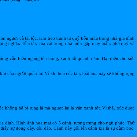
n người và tài lộc. Khi treo tranh tứ quý bốn mùa trong nhà gia đình
ượng nghĩa. Tiền tài, của cải trong nhà luôn gặp may mắn, phú quý và
 tùng vẫn hiên ngang tỏa bóng, xanh tốt quanh năm. Đại diện cho sức
khí của người quân tử. Vì khi hoa cúc tàn, loài hoa này sẽ không rụng
úc không hề bị rụng lá mà ngược lại lá vẫn xanh tốt. Vì thế, trúc được
 gia đình. Hình ảnh hoa mai có 5 cánh, tượng trưng cho ngũ phúc: Thứ
o thấy sự đong đầy, dồi dào. Cánh này gối lên cánh kia là sự đùm bọc,