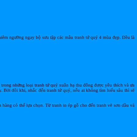
 chiêm ngưỡng ngay bộ sưu tập các mẫu tranh tứ quý 4 mùa đẹp. Đều là
t trong những loại tranh tứ quý xuân hạ thu đông được yêu thích và ưa
Bởi đôi khi, nhắc đến tranh tứ quý, nếu ai không tìm hiểu sâu thì sẽ
ch hàng có thể lựa chọn. Từ tranh in ép gỗ cho đến tranh vẽ sơn dầu và