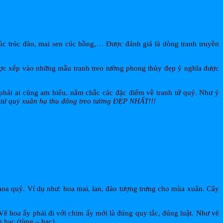
cúc trúc đào, mai sen cúc hồng,… Được đánh giá là dòng tranh truyền
 được xếp vào những mẫu tranh treo tường phong thủy đẹp ý nghĩa được
phải ai cũng am hiểu, nắm chắc các đặc điểm về tranh tứ quý. Như ý
tứ quý xuân hạ thu đông treo tường ĐẸP NHẤT!!!
 hoa quý. Ví dụ như: hoa mai, lan, đào tượng trưng cho mùa xuân. Cây
 Vẽ hoa ấy phải đi với chim ấy mới là đúng quy tắc, đúng luật. Như vẽ
m hạc (tùng – hạc),…