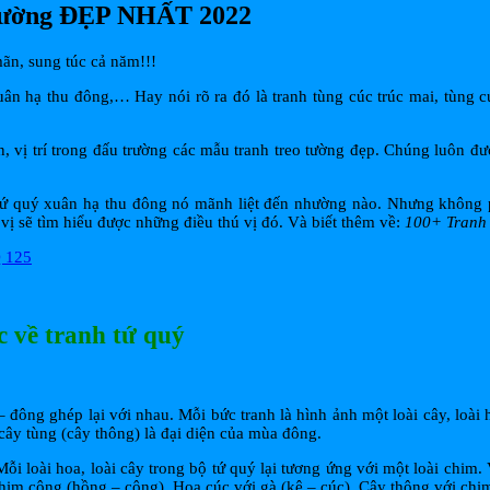
o tường ĐẸP NHẤT 2022
mãn, sung túc cả năm!!!
xuân hạ thu đông,… Hay nói rõ ra đó là tranh tùng cúc trúc mai, tùng 
ần, vị trí trong đấu trường các mẫu tranh treo tường đẹp. Chúng luôn
nh tứ quý xuân hạ thu đông nó mãnh liệt đến nhường nào. Nhưng không 
 vị sẽ tìm hiểu được những điều thú vị đó. Và biết thêm về:
100+ Tranh 
c về tranh tứ quý
 đông ghép lại với nhau. Mỗi bức tranh là hình ảnh một loài cây, loài
 cây tùng (cây thông) là đại diện của mùa đông.
ỗi loài hoa, loài cây trong bộ tứ quý lại tương ứng với một loài chim.
him công (hồng – công). Hoa cúc với gà (kê – cúc). Cây thông với chi