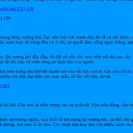
TQ 139
phong thủy, vượng khí. Tạo nên một bức tranh đầy đủ về cả sức khỏe, co
ần, sum họp. Ai cũng đều có ý chí, sự quyết tâm, sống ngay thẳng, tr
hu. Dù sương gió đầy đầu, dù đất có cằn cỗi, mọc trên núi đá cao, cây
ỷ rất tốt, bảo vệ cuộc sống an lành cho con người.
m biểu trưng cho khí tiết thanh cao của các bậc cao sĩ. Cúc còn có chí 
iều chi chít, đại diện cho may mắn, tài lộc dồi dào, dư dả.
và chí khí. Cây trúc là biểu tượng cho sự quân tử. Vào mùa đông, cây tr
iện sự trượng nghĩa, xua đuổi tà khí mang lại vượng khí, tài khí cho
 hanh thông, thứ năm là ân hòa. Còn hình ảnh hoa đào với nhiều cánh ch