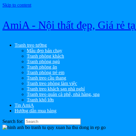
Skip to content
AmiA - Nội thất đẹp, Giá rẻ t
Tranh treo tường
Mẫu đẹp bán chạy
Tranh phòng khách
Tranh phòng ngủ
Tranh phòng ăn
Tranh phòng trẻ em
Tranh treo cầu thang
Tranh treo phòng làm việc
Tranh treo khách sạn nhà nghỉ
Tranh treo quán cà phê, nhà hàng, spa
Tranh khổ lớn
Tin AmiA
Hướng dẫn mua hàng
Search for: