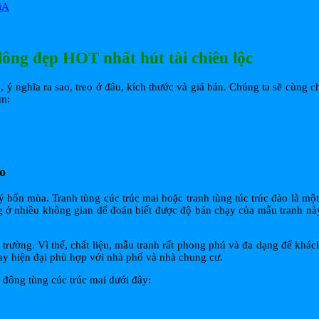
ông đẹp HOT nhất hút tài chiêu lộc
ý, ý nghĩa ra sao, treo ở đâu, kích thước và giá bán. Chúng ta sẽ cùng
ồm:
o
quý bốn mùa. Tranh tùng cúc trúc mai hoặc tranh tùng túc trúc đào là mộ
ở nhiều không gian để đoán biết được độ bán chạy của mẫu tranh này. 
hị trường. Vì thế, chất liệu, mẫu tranh rất phong phú và đa dạng để khá
 hay hiện đại phù hợp với nhà phố và nhà chung cư.
đông tùng cúc trúc mai dưới đây: