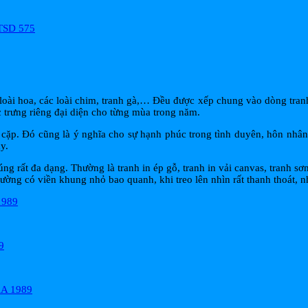
 hoa, các loài chim, tranh gà,… Đều được xếp chung vào dòng tranh tứ
 trưng riêng đại diện cho từng mùa trong năm.
 cặp. Đó cũng là ý nghĩa cho sự hạnh phúc trong tình duyên, hôn nhâ
y.
úng rất đa dạng. Thường là tranh in ép gỗ, tranh in vải canvas, tranh s
ường có viền khung nhỏ bao quanh, khi treo lên nhìn rất thanh thoát, 