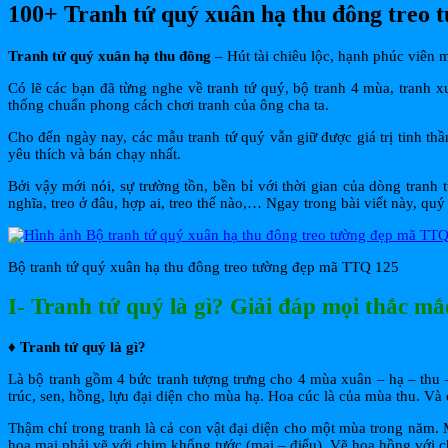
100+ Tranh tứ quý xuân hạ thu đông tre
Tranh tứ quý xuân hạ thu đông
– Hút tài chiêu lộc, hạnh phúc viên 
Có lẽ các bạn đã từng nghe về tranh tứ quý, bộ tranh 4 mùa, tranh 
thống chuẩn phong cách chơi tranh của ông cha ta.
Cho đến ngày nay, các mẫu tranh tứ quý vẫn giữ được giá trị tinh th
yêu thích và bán chạy nhất.
Bởi vậy mới nói, sự trường tồn, bền bỉ với thời gian của dòng tra
nghĩa, treo ở đâu, hợp ai, treo thế nào,… Ngay trong bài viết này, quý
Bộ tranh tứ quý xuân hạ thu đông treo tường đẹp mã TTQ 125
I- Tranh tứ quý là gì? Giải đáp mọi thắc mắ
♦ Tranh tứ quý là gì?
Là bộ tranh gồm 4 bức tranh tượng trưng cho 4 mùa xuân – hạ – thu –
trúc, sen, hồng, lựu đại diện cho mùa hạ. Hoa cúc là của mùa thu. Và
Thậm chí trong tranh là cả con vật đại diện cho một mùa trong năm. M
hoa mai phải vẽ với chim khổng tước (mai – điểu). Vẽ hoa hồng với c