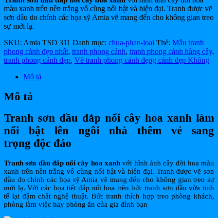
màu xanh trên nền trắng vô cùng nổi bật và hiện đại. Tranh được vẽ
sơn dầu do chính các họa sỹ Amia vẽ mang đến cho không gian treo
sự mới lạ.
SKU:
Amia TSD 311
Danh mục:
chua-phan-loai
Thẻ:
Mẫu tranh
phong cảnh đẹp nhất
,
tranh phong cảnh
,
tranh phong cảnh hàng cây
,
tranh phong cảnh đẹp
,
Vẽ tranh phong cảnh đẹpg cảnh đẹp Không
Mô tả
Mô tả
Tranh sơn dầu đắp nổi cây hoa xanh làm
nổi bật lên ngôi nhà thêm vẻ sang
trọng độc đáo
Tranh sơn dầu đắp nổi cây hoa xanh
với hình ảnh cây đời hoa màu
xanh trên nền trắng vô cùng nổi bật và hiện đại. Tranh được vẽ sơn
dầu do chính các họa sỹ Amia vẽ mang đến cho không gian treo sự
mới lạ. Với các họa tiết đắp nổi hoa trên bức tranh sơn dầu vừa tinh
tế lại đậm chất nghệ thuật. Bức tranh thích hợp treo phòng khách,
phòng làm việc hay phòng ăn của gia đình bạn