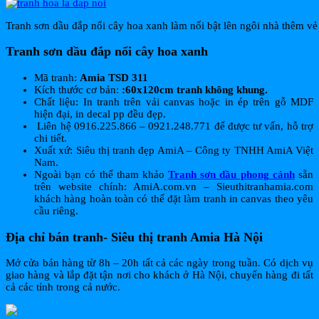
Tranh sơn dầu đắp nổi cây hoa xanh làm nổi bật lên ngôi nhà thêm vẻ
Tranh sơn dầu đắp nổi cây hoa xanh
Mã tranh:
Amia TSD 311
Kích thước cơ bản:
:60x120cm tranh không khung.
Chất liệu: In tranh trên vải canvas hoặc in ép trên gỗ MDF
hiện đại, in decal pp đều đẹp.
Liên hệ 0916.225.866 – 0921.248.771 để được tư vấn, hỗ trợ
chi tiết.
Xuất xứ: Siêu thị tranh đẹp AmiA – Công ty TNHH AmiA Việt
Nam.
Ngoài bạn có thể tham khảo
Tranh sơn dầu phong cảnh
sẵn
trên website chính: AmiA.com.vn – Sieuthitranhamia.com
khách hàng hoàn toàn có thể đặt làm tranh in canvas theo yêu
cầu riêng.
Địa chỉ bán tranh- Siêu thị tranh Amia Hà Nội
Mở cửa bán hàng từ 8h – 20h tất cả các ngày trong tuần. Có dịch vụ
giao hàng và lắp đặt tận nơi cho khách ở Hà Nội, chuyển hàng đi tất
cả các tỉnh trong cả nước.