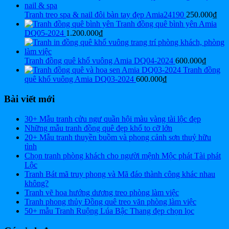
Tranh treo spa & nail đôi bàn tay đẹp Amia24190
250.000
₫
Tranh đồng quê bình yên Amia
DQ05-2024
1.200.000
₫
Tranh đồng quê khổ vuông Amia DQ04-2024
600.000
₫
Tranh đồng
quê khổ vuông Amia DQ03-2024
600.000
₫
Bài viết mới
30+ Mẫu tranh cửu ngư quần hội màu vàng tài lộc đẹp
Những mẫu tranh đồng quê đẹp khổ to cỡ lớn
20+ Mẫu tranh thuyền buồm và phong cảnh sơn thuỷ hữu
tình
Chọn tranh phòng khách cho người mệnh Mộc phát Tài phát
Lộc
Tranh Bát mã truy phong và Mã đáo thành công khác nhau
không?
Tranh vẽ hoa hướng dương treo phòng làm việc
Tranh phong thủy Đồng quê treo văn phòng làm việc
50+ mẫu Tranh Ruộng Lúa Bậc Thang đẹp chọn lọc