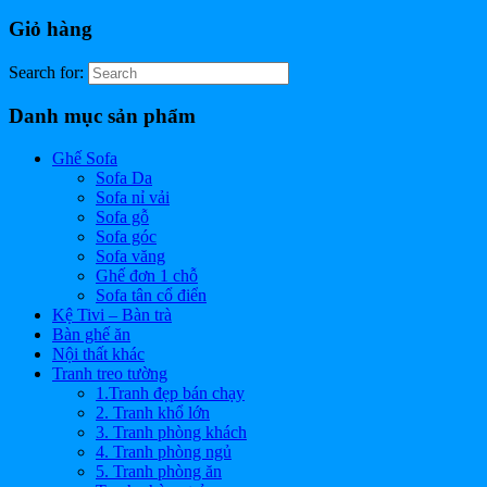
Giỏ hàng
Search for:
Danh mục sản phẩm
Ghế Sofa
Sofa Da
Sofa nỉ vải
Sofa gỗ
Sofa góc
Sofa văng
Ghế đơn 1 chỗ
Sofa tân cổ điển
Kệ Tivi – Bàn trà
Bàn ghế ăn
Nội thất khác
Tranh treo tường
1.Tranh đẹp bán chạy
2. Tranh khổ lớn
3. Tranh phòng khách
4. Tranh phòng ngủ
5. Tranh phòng ăn