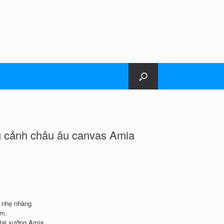
g cảnh châu âu canvas Amia
p nhẹ nhàng
ấm.
 tại xưởng Amia.