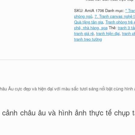
SKU:
AmiA 1706
Danh mục:
* Tra
phòng ngủ
,
7. Tranh canvas nghệ t
Quà tặng tân gia
,
Tranh phòng trẻ
phê, nhà hàng, spa
Thẻ:
tranh 3 t
tranh giá rẻ
,
tranh hiện đại
,
tranh 
tranh treo tường
u Âu cực đẹp và hiện đại với màu sắc tươi sáng nổi bật cùng hình ả
cảnh châu âu và hình ảnh thực tế chụp t