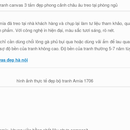
tranh canvas 3 tấm đẹp phong cảnh châu âu treo tại phòng ngủ
ia đã treo tại nhà khách hàng và chụp lại làm tư liệu tham khảo, 
 phẩm. Với công nghệ in hiện đại, màu sắc tươi sáng, rõ nét.
chỉ cần dùng chổi lông gà phủ bụi qua hoặc dùng vải ẩm để lau qua 
 sợ độ bền của tranh không cao. Độ bền của tranh thường 5-7 năm tù
vas đẹp hà nội
hình ảnh thực tế đẹp bộ tranh Amia 1706
ocmix, khung viền bằng chất liệu nhựa composit.