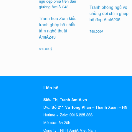
Tranh phòng ngủ vợ
chồng đôi chim ghép
Tranh hoa Zum kiểu
bộ đẹp AmiA205
tranh ghép bộ nhiều
tấm nghệ thuật
790.000
₫
AmiA243
880.000
₫
Liên hệ
Siêu Thị Tranh AmiA.vn
Đ/c:
Số 211 Vũ Tông Phan – Thanh Xuân – HN
Hotline + Zalo:
0916.225.866
Mở cửa: 8h-20h
Công ty TNHH AmiA Việt Nam