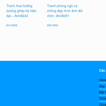
Tranh hoa hướng
Tranh phòng ngủ vợ
dương ghép bộ hiện
chồng đẹp hình ảnh đôi
đại – AmiA242
chim, AmiA351
810.000
₫
650.000
₫
Các
Chín
Quy 
Đặt 
Chín
Chín