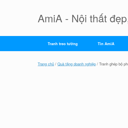
Skip
to
content
AmiA - Nội thất đẹp,
Tranh treo tường
Tin AmiA
Trang chủ
/
Quà tặng doanh nghiệp
/ Tranh ghép bộ p