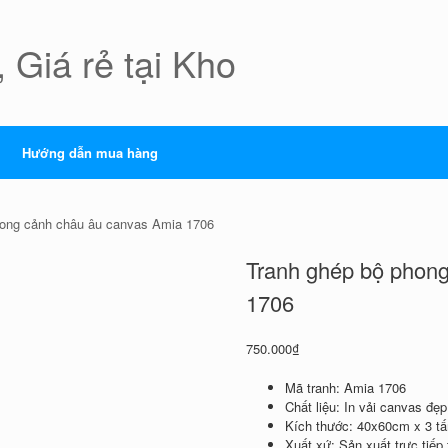
 Giá rẻ tại Kho
Hướng dẫn mua hàng
hong cảnh châu âu canvas Amia 1706
Tranh ghép bộ phon
1706
750.000
₫
Mã tranh: Amia 1706
Chất liệu: In vải canvas đẹ
Kích thước: 40x60cm x 3 t
Xuất xứ: Sản xuất trực tiếp