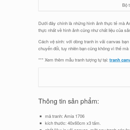
Bộ 
Dưới đây chính là những hình ảnh thực tế mà Am
thực nhất về hình ảnh cũng như chất liệu của sản
Cách vệ sinh: với dòng tranh in vải canvas bạn 
chuyển đổi, tuy nhiên bạn cũng không vì thế mà
*** Xem thêm mẫu tranh tượng tự tại:
tranh can
Thông tin sản phẩm:
mã tranh: Amia 1706
kích thước: 40x60cm x3 tấm.
chất liệu: in vải canvas, mặt sau tranh cán f