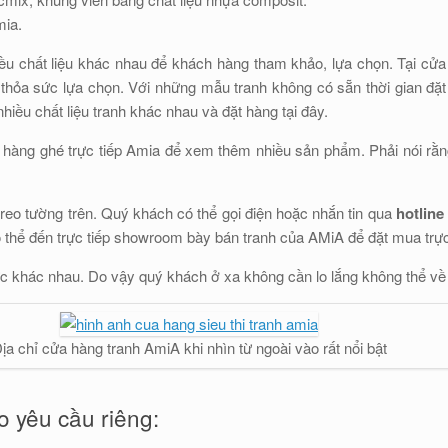
mia.
ều chất liệu khác nhau để khách hàng tham khảo, lựa chọn. Tại cử
g thỏa sức lựa chọn. Với những mẫu tranh không có sẵn thời gian đ
ều chất liệu tranh khác nhau và đặt hàng tại đây.
 hàng ghé trực tiếp Amia để xem thêm nhiều sản phẩm. Phải nói rằ
eo tường trên. Quý khách có thể gọi điện hoặc nhắn tin qua
hotline
 thể đến trực tiếp showroom bày bán tranh của AMiA để đặt mua trực 
hức khác nhau. Do vậy quý khách ở xa không cần lo lắng không thể về
ịa chỉ cửa hàng tranh AmiA khi nhìn từ ngoài vào rất nổi bật
o yêu cầu riêng: