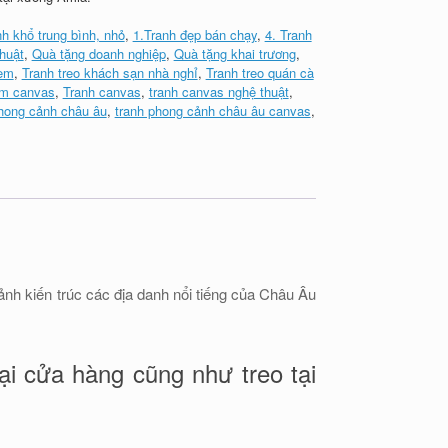
nh khổ trung bình, nhỏ
,
1.Tranh đẹp bán chạy
,
4. Tranh
huật
,
Quà tặng doanh nghiệp
,
Quà tặng khai trương
,
 em
,
Tranh treo khách sạn nhà nghỉ
,
Tranh treo quán cà
ấm canvas
,
Tranh canvas
,
tranh canvas nghệ thuật
,
phong cảnh châu âu
,
tranh phong cảnh châu âu canvas
,
nh kiến trúc các địa danh nổi tiếng của Châu Âu
ại cửa hàng cũng như treo tại