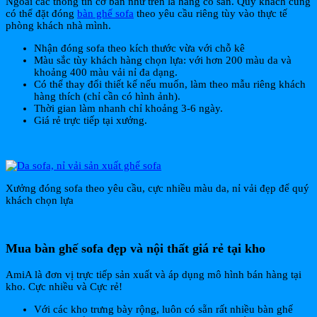
Ngoài các thông tin cơ bản như trên là hàng có sẵn. Quý khách cũng
có thể đặt đóng
bàn ghế sofa
theo yêu cầu riêng tùy vào thực tế
phòng khách nhà mình.
Nhận đóng sofa theo kích thước vừa với chỗ kê
Màu sắc tùy khách hàng chọn lựa: với hơn 200 màu da và
khoảng 400 màu vải nỉ đa dạng.
Có thể thay đổi thiết kế nếu muốn, làm theo mẫu riêng khách
hàng thích (chỉ cần có hình ảnh).
Thời gian làm nhanh chỉ khoảng 3-6 ngày.
Giá rẻ trực tiếp tại xưởng.
Xưởng đóng sofa theo yêu cầu, cực nhiều màu da, nỉ vải đẹp để quý
khách chọn lựa
Mua bàn ghế sofa đẹp và nội thất giá rẻ tại kho
AmiA là đơn vị trực tiếp sản xuất và áp dụng mô hình bán hàng tại
kho. Cực nhiều và Cực rẻ!
Với các kho trưng bày rộng, luôn có sẵn rất nhiều bàn ghế