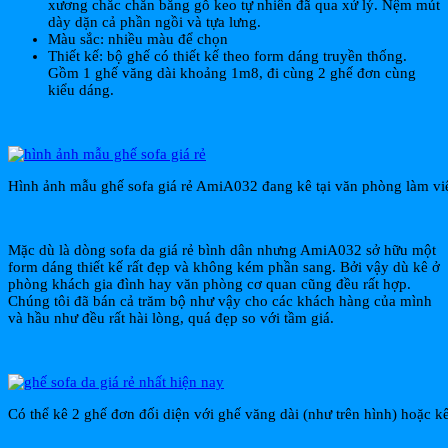
xương chắc chắn bằng gỗ keo tự nhiên đã qua xử lý. Nệm mút
dày dặn cả phần ngồi và tựa lưng.
Màu sắc: nhiều màu để chọn
Thiết kế: bộ ghế có thiết kế theo form dáng truyền thống.
Gồm 1 ghế văng dài khoảng 1m8, đi cùng 2 ghế đơn cùng
kiểu dáng.
Hình ảnh mẫu ghế sofa giá rẻ AmiA032 đang kê tại văn phòng làm vi
Mặc dù là dòng sofa da giá rẻ bình dân nhưng AmiA032 sở hữu một
form dáng thiết kế rất đẹp và không kém phần sang. Bởi vậy dù kê ở
phòng khách gia đình hay văn phòng cơ quan cũng đều rất hợp.
Chúng tôi đã bán cả trăm bộ như vậy cho các khách hàng của mình
và hầu như đều rất hài lòng, quá đẹp so với tầm giá.
Có thể kê 2 ghế đơn đối diện với ghế văng dài (như trên hình) hoặc kê