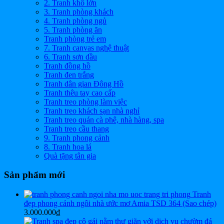
2. Tranh khổ lớn
3. Tranh phòng khách
4. Tranh phòng ngủ
5. Tranh phòng ăn
Tranh phòng trẻ em
7. Tranh canvas nghệ thuật
6. Tranh sơn dầu
Tranh đồng hồ
Tranh đen trắng
Tranh dân gian Đông Hồ
Tranh thêu tay cao cấp
Tranh treo phòng làm việc
Tranh treo khách sạn nhà nghỉ
Tranh treo quán cà phê, nhà hàng, spa
Tranh treo cầu thang
9. Tranh phong cảnh
8. Tranh hoa lá
Quà tặng tân gia
Sản phẩm mới
Tranh
đẹp phong cảnh ngôi nhà ước mơ Amia TSD 364 (Sao chép)
3.000.000
₫