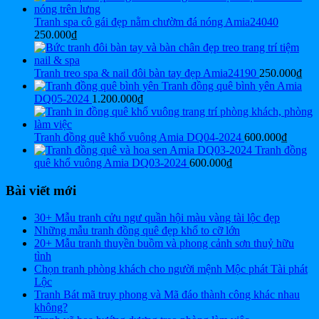
Tranh spa cô gái đẹp nằm chườm đá nóng Amia24040
250.000
₫
Tranh treo spa & nail đôi bàn tay đẹp Amia24190
250.000
₫
Tranh đồng quê bình yên Amia
DQ05-2024
1.200.000
₫
Tranh đồng quê khổ vuông Amia DQ04-2024
600.000
₫
Tranh đồng
quê khổ vuông Amia DQ03-2024
600.000
₫
Bài viết mới
30+ Mẫu tranh cửu ngư quần hội màu vàng tài lộc đẹp
Những mẫu tranh đồng quê đẹp khổ to cỡ lớn
20+ Mẫu tranh thuyền buồm và phong cảnh sơn thuỷ hữu
tình
Chọn tranh phòng khách cho người mệnh Mộc phát Tài phát
Lộc
Tranh Bát mã truy phong và Mã đáo thành công khác nhau
không?