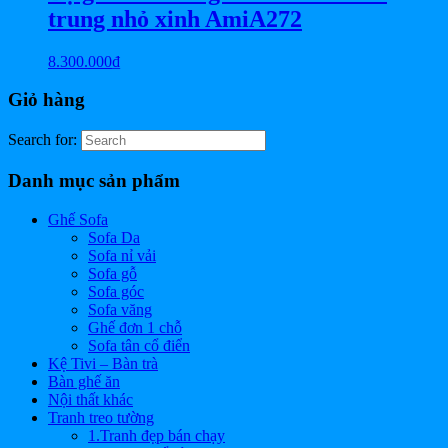
trung nhỏ xinh AmiA272
8.300.000
₫
Giỏ hàng
Search for:
Danh mục sản phẩm
Ghế Sofa
Sofa Da
Sofa nỉ vải
Sofa gỗ
Sofa góc
Sofa văng
Ghế đơn 1 chỗ
Sofa tân cổ điển
Kệ Tivi – Bàn trà
Bàn ghế ăn
Nội thất khác
Tranh treo tường
1.Tranh đẹp bán chạy