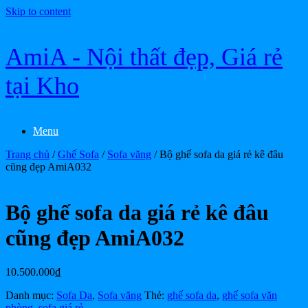
Skip to content
AmiA - Nội thất đẹp, Giá rẻ
tại Kho
Menu
Trang chủ
/
Ghế Sofa
/
Sofa văng
/ Bộ ghế sofa da giá rẻ kê đâu
cũng đẹp AmiA032
Bộ ghế sofa da giá rẻ kê đâu
cũng đẹp AmiA032
10.500.000
₫
Danh mục:
Sofa Da
,
Sofa văng
Thẻ:
ghế sofa da
,
ghế sofa văn
phòng
,
sofa giá rẻ