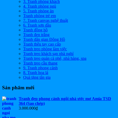
3. Tranh phòng khách
4. Tranh phòng ngủ
5. Tranh phòng ăn
Tranh phòng trẻ em
7. Tranh canvas nghệ thuật
6. Tranh sơn dầu
Tranh đồng hồ
Tranh đen trắng
Tranh dân gian Đông Hồ
Tranh thêu tay cao cấp
Tranh treo phòng làm việc
Tranh treo khách sạn nhà nghỉ
Tranh treo quán cà phê, nhà hàng, spa
Tranh treo cầu thang
9. Tranh phong cảnh
8. Tranh hoa lá
Quà tặng tân gia
Sản phẩm mới
Tranh đẹp phong cảnh ngôi nhà ước mơ Amia TSD
364 (Sao chép)
3.000.000
₫