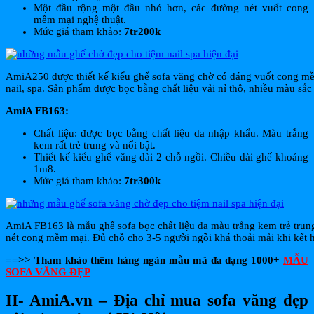
Một đầu rộng một đầu nhỏ hơn, các đường nét vuốt cong
mềm mại nghệ thuật.
Mức giá tham khảo:
7tr200k
AmiA250 được thiết kế kiểu ghế sofa văng chờ có dáng vuốt cong mề
nail, spa. Sản phẩm được bọc bằng chất liệu vải nỉ thô, nhiều màu sắc
AmiA FB163:
Chất liệu: được bọc bằng chất liệu da nhập khẩu. Màu trắng
kem rất trẻ trung và nổi bật.
Thiết kế kiểu ghế văng dài 2 chỗ ngồi. Chiều dài ghế khoảng
1m8.
Mức giá tham khảo:
7tr300k
AmiA FB163 là mẫu ghế sofa bọc chất liệu da màu trắng kem trẻ trung
nét cong mềm mại. Đủ chỗ cho 3-5 người ngồi khá thoải mải khi kết
==>> Tham khảo thêm hàng ngàn mẫu mã đa dạng 1000+
MẪU
SOFA VĂNG ĐẸP
II- AmiA.vn – Địa chỉ mua sofa văng đẹp