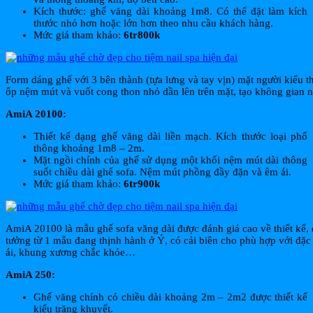
Kích thước: ghế văng dài khoảng 1m8. Có thể đặt làm kích
thước nhỏ hơn hoặc lớn hơn theo nhu cầu khách hàng.
Mức giá tham khảo:
6tr800k
Form dáng ghế với 3 bên thành (tựa lưng và tay vịn) mặt người kiểu
ốp nệm mút và vuốt cong thon nhỏ dần lên trên mặt, tạo không gian 
AmiA 20100:
Thiết kế dạng ghế văng dài liền mạch. Kích thước loại phổ
thông khoảng 1m8 – 2m.
Mặt ngồi chính của ghế sử dụng một khối nệm mút dài thông
suốt chiều dài ghế sofa. Nệm mút phồng đầy đặn và êm ái.
Mức giá tham khảo:
6tr900k
AmiA 20100 là mẫu ghế sofa văng dài được đánh giá cao về thiết kế, đ
tưởng từ 1 mẫu đang thịnh hành ở Ý, có cải biên cho phù hợp với đặ
ái, khung xương chắc khỏe…
AmiA 250:
Ghế văng chính có chiều dài khoảng 2m – 2m2 được thiết kế
kiểu trăng khuyết.