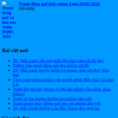
Tranh đồng quê khổ vuông Amia DQ03-2024
600.000
₫
Bài viết mới
30+ Mẫu tranh cửu ngư quần hội màu vàng tài lộc đẹp
Những mẫu tranh đồng quê đẹp khổ to cỡ lớn
20+ Mẫu tranh thuyền buồm và phong cảnh sơn thuỷ hữu
tình
Chọn tranh phòng khách cho người mệnh Mộc phát Tài phát
Lộc
Tranh Bát mã truy phong và Mã đáo thành công khác nhau
không?
Tranh vẽ hoa hướng dương treo phòng làm việc
Tranh phong thủy Đồng quê treo văn phòng làm việc
50+ mẫu Tranh Ruộng Lúa Bậc Thang đẹp chọn lọc