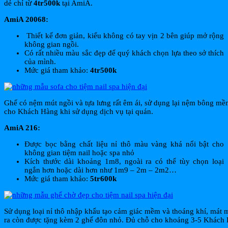
dẻ chỉ từ
4tr500k
tại AmiA.
AmiA 20068:
Thiết kế đơn giản, kiểu không có tay vịn 2 bên giúp mở rộng
không gian ngồi.
Có rất nhiều màu sắc đẹp để quý khách chọn lựa theo sở thích
của mình.
Mức giá tham khảo:
4tr500k
Ghế có nệm mút ngồi và tựa lưng rất êm ái, sử dụng lại nệm bông mề
cho Khách Hàng khi sử dụng dịch vụ tại quán.
AmiA 216:
Được bọc bằng chất liệu nỉ thô màu vàng khá nổi bật cho
không gian tiệm nail hoặc spa nhỏ
Kích thước dài khoảng 1m8, ngoài ra có thể tùy chọn loại
ngắn hơn hoặc dài hơn như 1m9 – 2m – 2m2…
Mức giá tham khảo:
5tr600k
Sử dụng loại nỉ thô nhập khẩu tạo cảm giác mềm và thoáng khí, mát 
ra còn được tặng kèm 2 ghế đôn nhỏ. Đủ chỗ cho khoảng 3-5 Khách 