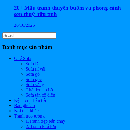
20+ Mẫu tranh thuyền buồm và phong cảnh
sơn thuỷ hữu tình
26/10/2025
Search
for:
Danh mục sản phẩm
Ghế Sofa
Sofa Da
Sofa nỉ vải
Sofa gỗ
Sofa góc
Sofa văng
Ghế đơn 1 chỗ
Sofa tân cổ điển
Kệ Tivi – Bàn trà
Bàn ghế ăn
Nội thất khác
Tranh treo tường
1.Tranh đẹp bán chạy
2. Tranh khổ lớn