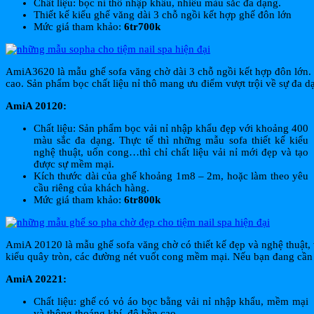
Chất liệu: bọc nỉ thô nhập khẩu, nhiều màu sắc đa dạng.
Thiết kế kiểu ghế văng dài 3 chỗ ngồi kết hợp ghế đôn lớn
Mức giá tham khảo:
6tr700k
AmiA3620 là mẫu ghế sofa văng chờ dài 3 chỗ ngồi kết hợp đôn lớn. Rất
cao. Sản phẩm bọc chất liệu nỉ thô mang ưu điểm vượt trội về sự đa d
AmiA 20120:
Chất liệu: Sản phẩm bọc vải nỉ nhập khẩu đẹp với khoảng 400
màu sắc đa dạng. Thực tế thì những mẫu sofa thiết kế kiểu
nghệ thuật, uốn cong…thì chỉ chất liệu vải nỉ mới đẹp và tạo
được sự mềm mại.
Kích thước dài của ghế khoảng 1m8 – 2m, hoặc làm theo yêu
cầu riêng của khách hàng.
Mức giá tham khảo:
6tr800k
AmiA 20120 là mẫu ghế sofa văng chờ có thiết kế đẹp và nghệ thuật,
kiểu quây tròn, các đường nét vuốt cong mềm mại. Nếu bạn đang cần mộ
AmiA 20221:
Chất liệu: ghế có vỏ áo bọc bằng vải nỉ nhập khẩu, mềm mại
và thông thoáng khí, độ bền cao.