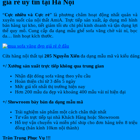
giá rẻ uy tín tại Hà Nội
“
Cực nhiều và Cực rẻ
” là phương châm hoạt động nhất quán và
xuyên suốt của nội thất AmiA. Trực tiếp sản xuất, áp dụng mô hình
bán hàng tại kho, tiết giảm tối ưu chi phí kinh doanh và tận dụng lợi
thế quy mô. Cung cấp đa dạng mẫu ghế sofa văng chờ vải nỉ, bọc
da… linh hoạt kích thước.
Cửa hàng nội thất tại
205 Nguyễn Xiển
đa dạng mẫu mã và kiểu dáng c
+/ Xưởng sản xuất trực tiếp không qua trung gian
Nhận đặt đóng sofa văng theo yêu cầu
Hoàn thiện chỉ từ 3 đến 5 ngày
Mức giá tốt nhất thị trường hiện nay
Hơn 200 mẫu da đẹp và khoảng 400 mẫu vải nỉ hiện đại
+/ Showroom bày bán đa dạng mẫu mã
Trải nghiệm sản phẩm một cách chân thật nhất
Tư vấn trực tiếp tại nhà Khách Hàng hoặc Showroom
Hỗ trợ vận chuyển và miễn phí ship cho đơn hàng trên 8 triệu
đồng (bán kính 10km nội thành)
Trân Trọng Phục Vụ !!!