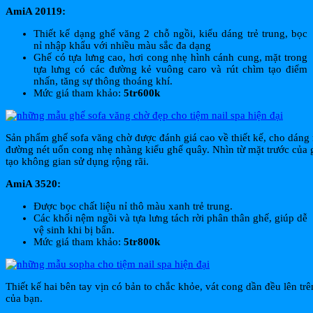
AmiA 20119:
Thiết kế dạng ghế văng 2 chỗ ngồi, kiểu dáng trẻ trung, bọc
nỉ nhập khẩu với nhiều màu sắc đa dạng
Ghế có tựa lưng cao, hơi cong nhẹ hình cánh cung, mặt trong
tựa lưng có các đường kẻ vuông caro và rút chìm tạo điểm
nhấn, tăng sự thông thoáng khí.
Mức giá tham khảo:
5tr600k
Sản phẩm ghế sofa văng chờ được đánh giá cao về thiết kế, cho dáng
đường nét uốn cong nhẹ nhàng kiểu ghế quây. Nhìn từ mặt trước của gh
tạo không gian sử dụng rộng rãi.
AmiA 3520:
Được bọc chất liệu nỉ thô màu xanh trẻ trung.
Các khối nệm ngồi và tựa lưng tách rời phân thân ghế, giúp dễ
vệ sinh khi bị bẩn.
Mức giá tham khảo:
5tr800k
Thiết kế hai bên tay vịn có bản to chắc khỏe, vát cong dần đều lên 
của bạn.