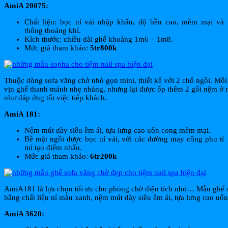
AmiA 20075:
Chất liệu: bọc nỉ vải nhập khẩu, độ bền cao, mềm mại và
thông thoáng khí.
Kích thước: chiều dài ghế khoảng 1m6 – 1m8.
Mức giá tham khảo:
5tr800k
Thuộc dòng sofa văng chờ nhỏ gọn mini, thiết kế với 2 chỗ ngồi. Mỗi 
vịn ghế thanh mảnh nhẹ nhàng, nhưng lại được ốp thêm 2 gối nệm ở m
như đáp ứng tốt việc tiếp khách.
AmiA 181:
Nệm mút dày siêu êm ái, tựa lưng cao uốn cong mềm mại.
Bề mặt ngồi được bọc nỉ vải, với các đường may công phu tỉ
mỉ tạo điểm nhấn.
Mức giá tham khảo:
6tr200k
AmiA181 là lựa chọn tối ưu cho phòng chờ diện tích nhỏ… Mẫu ghế so
bằng chất liệu nỉ màu xanh, nệm mút dày siêu êm ái, tựa lưng cao u
AmiA 3620: