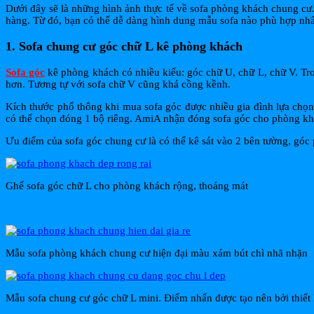
Dưới đây sẽ là những hình ảnh thực tế về sofa phòng khách chung cư
hàng. Từ đó, bạn có thể dễ dàng hình dung mẫu sofa nào phù hợp nhấ
1. Sofa chung cư góc chữ L kê phòng khách
Sofa góc
kê phòng khách có nhiều kiểu: góc chữ U, chữ L, chữ V. Tro
hơn. Tương tự với sofa chữ V cũng khá cồng kềnh.
Kích thước phổ thông khi mua sofa góc được nhiều gia đình lựa ch
có thể chọn đóng 1 bộ riêng. AmiA nhận đóng sofa góc cho phòng khá
Ưu điểm của sofa góc chung cư là có thể kê sát vào 2 bên tường, góc
Ghế sofa góc chữ L cho phòng khách rộng, thoáng mát
Mẫu sofa phòng khách chung cư hiện đại màu xám bút chì nhã nhặn
Mẫu sofa chung cư góc chữ L mini. Điểm nhấn được tạo nên bởi thiết