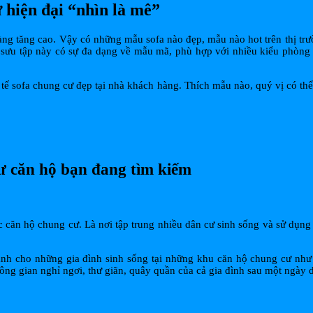
hiện đại “nhìn là mê”
ng tăng cao. Vậy có những mẫu sofa nào đẹp, mẫu nào hot trên thị trư
ộ sưu tập này có sự đa dạng về mẫu mã, phù hợp với nhiều kiểu phòn
c tế sofa chung cư đẹp tại nhà khách hàng. Thích mẫu nào, quý vị có t
cư căn hộ bạn đang tìm kiếm
các căn hộ chung cư. Là nơi tập trung nhiều dân cư sinh sống và sử dụn
nh cho những gia đình sinh sống tại những khu căn hộ chung cư như đ
ng gian nghỉ ngơi, thư giãn, quây quần của cả gia đình sau một ngày d