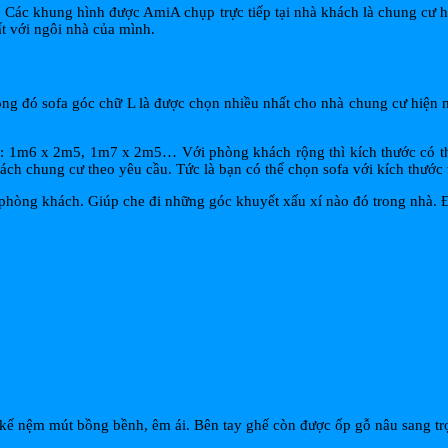
. Các khung hình được AmiA chụp trực tiếp tại nhà khách là chung cư
t với ngôi nhà của mình.
ng đó sofa góc chữ L là được chọn nhiều nhất cho nhà chung cư hiện na
ọn: 1m6 x 2m5, 1m7 x 2m5… Với phòng khách rộng thì kích thước có t
ch chung cư theo yêu cầu. Tức là bạn có thể chọn sofa với kích thướ
 phòng khách. Giúp che đi những góc khuyết xấu xí nào đó trong nhà. 
 kế nệm mút bồng bềnh, êm ái. Bên tay ghế còn được ốp gỗ nâu sang t