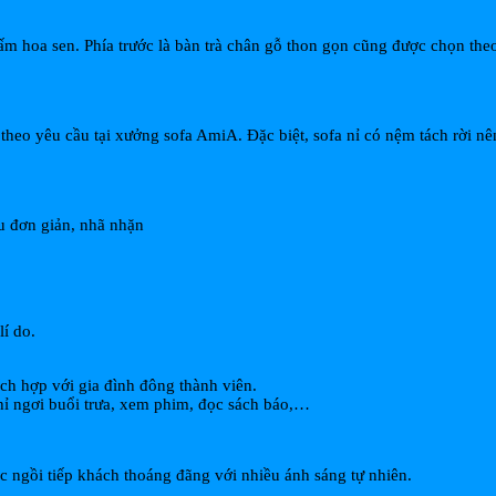
ấm hoa sen. Phía trước là bàn trà chân gỗ thon gọn cũng được chọn theo
eo yêu cầu tại xưởng sofa AmiA. Đặc biệt, sofa nỉ có nệm tách rời nên
u đơn giản, nhã nhặn
lí do.
ích hợp với gia đình đông thành viên.
hỉ ngơi buổi trưa, xem phim, đọc sách báo,…
 ngồi tiếp khách thoáng đãng với nhiều ánh sáng tự nhiên.