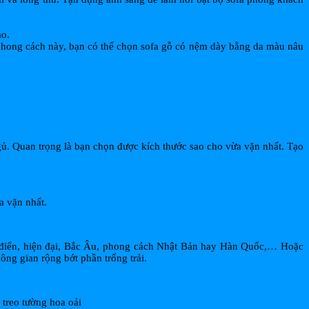
ạo.
 phong cách này, bạn có thể chọn sofa gỗ có nệm dày bằng da màu nâu
gủ. Quan trọng là bạn chọn được kích thước sao cho vừa vặn nhất. Tạo
ừa vặn nhất.
 cổ điển, hiện đại, Bắc Âu, phong cách Nhật Bản hay Hàn Quốc,… Hoặc
ông gian rộng bớt phần trống trải.
 treo tường hoa oải