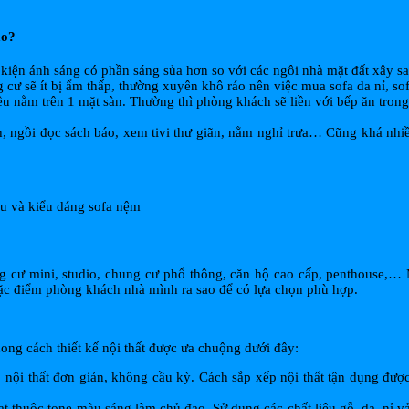
ao?
iện ánh sáng có phần sáng sủa hơn so với các ngôi nhà mặt đất xây san 
cư sẽ ít bị ẩm thấp, thường xuyên khô ráo nên việc mua sofa da nỉ, so
u nằm trên 1 mặt sàn. Thường thì phòng khách sẽ liền với bếp ăn tron
h, ngồi đọc sách báo, xem tivi thư giãn, nằm nghỉ trưa… Cũng khá nhi
ệu và kiểu dáng sofa nệm
ng cư mini, studio, chung cư phổ thông, căn hộ cao cấp, penthouse,…
ặc điểm phòng khách nhà mình ra sao để có lựa chọn phù hợp.
ong cách thiết kế nội thất được ưa chuộng dưới đây:
nội thất đơn giản, không cầu kỳ. Cách sắp xếp nội thất tận dụng được 
 thuộc tone màu sáng làm chủ đạo. Sử dụng các chất liệu gỗ, da, nỉ vả