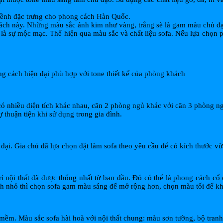
ềnh đặc trưng cho phong cách Hàn Quốc.
 cách này. Những màu sắc ánh kim như vàng, trắng sẽ là gam màu chủ đ
h là sự mộc mạc. Thể hiện qua màu sắc và chất liệu sofa. Nếu lựa chọn
 cách hiện đại phù hợp với tone thiết kế của phòng khách
có nhiều diện tích khác nhau, căn 2 phòng ngủ khác với căn 3 phòng n
 thuận tiện khi sử dụng trong gia đình.
đại. Gia chủ đã lựa chọn đặt làm sofa theo yêu cầu để có kích thước v
trí nội thất đã được thống nhất từ ban đầu. Đó có thể là phong cách
ích nhỏ thì chọn sofa gam màu sáng để mở rộng hơn, chọn màu tối để kh
mềm. Màu sắc sofa hài hoà với nội thất chung: màu sơn tường, bộ tranh