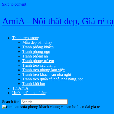
Skip to content
AmiA - Nội thất đẹp, Giá rẻ t
Tranh treo tường
Mẫu đẹp bán chạy
Tranh phòng khách
Tranh phòng ngủ
Tranh phòng ăn
Tranh phòng trẻ em
Tranh treo cầu thang
Tranh treo phòng làm việc
Tranh treo khách sạn nhà nghỉ
Tranh treo quán cà phê, nhà hàng, spa
Tranh khổ lớn
Tin AmiA
Hướng dẫn mua hàng
Search for: