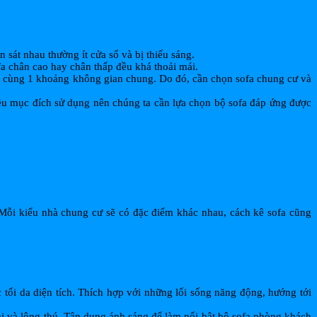
sát nhau thường ít cửa sổ và bị thiếu sáng.
fa chân cao hay chân thấp đều khá thoải mái.
g cùng 1 khoảng không gian chung. Do đó, cần chọn sofa chung cư và
ều mục đích sử dụng nên chúng ta cần lựa chọn bộ sofa đáp ứng được
 Mỗi kiểu nhà chung cư sẽ có đặc điểm khác nhau, cách kê sofa cũng
tối da diện tích. Thích hợp với những lối sống năng động, hướng tới
i và lông thú. Tận dụng ánh sáng để làm nổi bật bộ sofa phòng khách