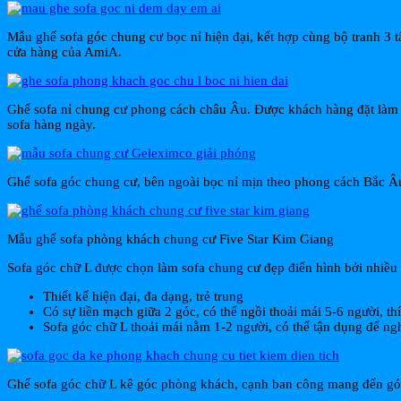
Mẫu ghế sofa góc chung cư bọc nỉ hiện đại, kết hợp cùng bộ tranh 3 t
cửa hàng của AmiA.
Ghế sofa nỉ chung cư phong cách châu Âu. Được khách hàng đặt làm th
sofa hàng ngày.
Ghế sofa góc chung cư, bên ngoài bọc nỉ mịn theo phong cách Bắc Â
Mẫu ghế sofa phòng khách chung cư Five Star Kim Giang
Sofa góc chữ L được chọn làm sofa chung cư đẹp điển hình bởi nhiều 
Thiết kế hiện đại, đa dạng, trẻ trung
Có sự liền mạch giữa 2 góc, có thể ngồi thoải mái 5-6 người, th
Sofa góc chữ L thoải mái nằm 1-2 người, có thể tận dụng để ng
Ghế sofa góc chữ L kê góc phòng khách, cạnh ban công mang đến góc