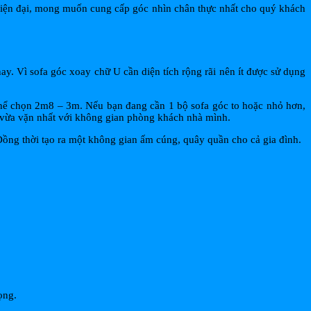
 hiện đại, mong muốn cung cấp góc nhìn chân thực nhất cho quý khách
y. Vì sofa góc xoay chữ U cần diện tích rộng rãi nên ít được sử dụng
hể chọn 2m8 – 3m. Nếu bạn đang cần 1 bộ sofa góc to hoặc nhỏ hơn,
c vừa vặn nhất với không gian phòng khách nhà mình.
Đồng thời tạo ra một không gian ấm cúng, quây quần cho cả gia đình.
rọng.