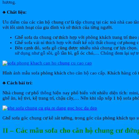
hương.
♣ Chất liệu:
Ưu điểm của các căn hộ chung cư là tập chung tại các toà nhà cao tần
với lối sinh hoạt của gia đình và sở thích của từng người.
Ghế sofa da chung cư thích hợp với phòng khách trang trí theo
Ghế sofa vải nỉ thích hợp với thiết kế nội thất chung cư phong 
Bên cạnh đó, sofa gỗ cũng được nhiều nhà chung cư lựa chọn. Đ
sử dụng như gỗ sồi, gỗ tần bì, gỗ óc chó,… Chúng đem lại sự t
Hình ảnh mẫu sofa phòng khách cho căn hộ cao cấp. Khách hàng có thể
♣ Cách bài trí:
Nhà chung cư phổ thông hiện nay phổ biến với nhiều diện tích: mini
ghế ăn, kệ tivi, kệ trang trí, chậu cây,… Nên khi sắp xếp 1 bộ sofa p
Ghế sofa góc chung cư kê sát tường, trong góc của phòng khách tạo 
II – Các mẫu sofa cho căn hộ chung cư đứn