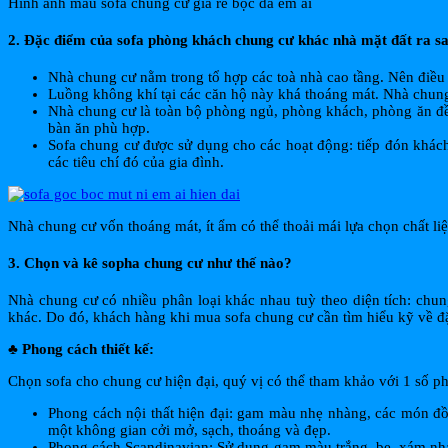
Hình ảnh mẫu sofa chung cư giá rẻ bọc da êm ái
2. Đặc điểm của sofa phòng khách chung cư khác nhà mặt đất ra s
Nhà chung cư nằm trong tổ hợp các toà nhà cao tầng. Nên điều k
Luồng không khí tại các căn hộ này khá thoáng mát. Nhà chung 
Nhà chung cư là toàn bộ phòng ngủ, phòng khách, phòng ăn đề
bàn ăn phù hợp.
Sofa chung cư được sử dụng cho các hoạt động: tiếp đón khác
các tiêu chí đó của gia đình.
Nhà chung cư vốn thoáng mát, ít ẩm có thể thoải mái lựa chọn chất li
3. Chọn và kê sopha chung cư như thế nào?
Nhà chung cư có nhiều phân loại khác nhau tuỳ theo diện tích: chu
khác. Do đó, khách hàng khi mua sofa chung cư cần tìm hiểu kỹ về đ
♣ Phong cách thiết kế:
Chọn sofa cho chung cư hiện đại, quý vị có thể tham khảo với 1 số ph
Phong cách nội thất hiện đại: gam màu nhẹ nhàng, các món đồ 
một không gian cởi mở, sạch, thoáng và đẹp.
Phong cách Scandinavian: Sử dụng gam màu trắng, be, xám nhạt