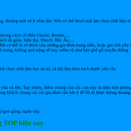
g, thoáng mát và ít nồm ẩm. Nên có thể thoải mái lựa chọn chất liệu da,
 phong cách cổ điển Classic, Rustric,…
cách tối giản, hiện đại, Hitech, Bắc Âu,…
ó có thể là sở thích của những gia đình trung niên, hoặc gia chủ yêu t
rẻ trung, không quá nặng nề hay rườm rà như bàn ghế gỗ truyền thống.
 chọn chất liệu bọc da nỉ, và đặt làm theo kích thước yêu cầu
, vừa và lớn. Tuy nhiên, điểm chung của các căn này là diện tích phòn
hòng khách chung cư, các gia đình cần lưu ý để lối đi được thông thoáng 
sự gọn gàng, ngăn nắp.
g TOP hiện nay