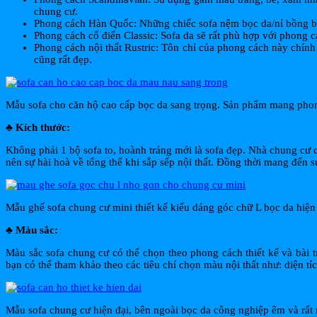
chung cư.
Phong cách Hàn Quốc: Những chiếc sofa nệm bọc da/nỉ bồng b
Phong cách cổ điển Classic: Sofa da sẽ rất phù hợp với phong
Phong cách nội thất Rustric: Tôn chỉ của phong cách này chín
cũng rất đẹp.
Mẫu sofa cho căn hộ cao cấp bọc da sang trọng. Sản phẩm mang phong
♣ Kích thước:
Không phải 1 bộ sofa to, hoành tráng mới là sofa đẹp. Nhà chung cư 
nên sự hài hoà về tổng thể khi sắp sếp nội thất. Đồng thời mang đến sự
Mẫu ghế sofa chung cư mini thiết kế kiểu dáng góc chữ L bọc da hiện 
♣ Màu sắc:
Màu sắc sofa chung cư có thể chọn theo phong cách thiết kế và bài 
bạn có thể tham khảo theo các tiêu chí chọn màu nội thất như: diện t
Mẫu sofa chung cư hiện đại, bên ngoài bọc da công nghiệp êm và rất 