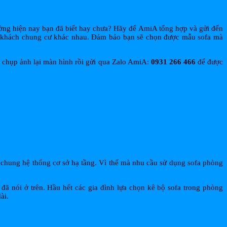
ờng hiện nay bạn đã biết hay chưa? Hãy để AmiA tổng hợp và gửi đến
g khách chung cư khác nhau. Đảm bảo bạn sẽ chọn được mẫu sofa mà
hể chụp ảnh lại màn hình rồi gửi qua Zalo AmiA:
0931 266 466
để được
g chung hệ thống cơ sở hạ tầng. Vì thế mà nhu cầu sử dụng sofa phòng
ã nói ở trên. Hầu hết các gia đình lựa chọn kê bộ sofa trong phòng
ài.