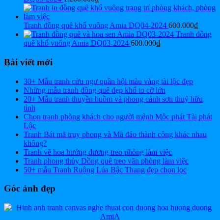
Tranh đồng quê khổ vuông Amia DQ04-2024
600.000
₫
Tranh đồng
quê khổ vuông Amia DQ03-2024
600.000
₫
Bài viết mới
30+ Mẫu tranh cửu ngư quần hội màu vàng tài lộc đẹp
Những mẫu tranh đồng quê đẹp khổ to cỡ lớn
20+ Mẫu tranh thuyền buồm và phong cảnh sơn thuỷ hữu
tình
Chọn tranh phòng khách cho người mệnh Mộc phát Tài phát
Lộc
Tranh Bát mã truy phong và Mã đáo thành công khác nhau
không?
Tranh vẽ hoa hướng dương treo phòng làm việc
Tranh phong thủy Đồng quê treo văn phòng làm việc
50+ mẫu Tranh Ruộng Lúa Bậc Thang đẹp chọn lọc
Góc ảnh đẹp