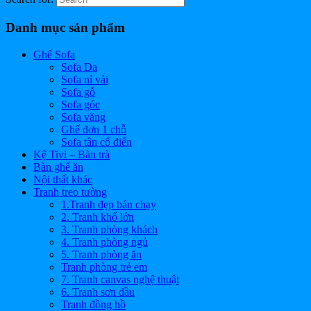
Danh mục sản phẩm
Ghế Sofa
Sofa Da
Sofa nỉ vải
Sofa gỗ
Sofa góc
Sofa văng
Ghế đơn 1 chỗ
Sofa tân cổ điển
Kệ Tivi – Bàn trà
Bàn ghế ăn
Nội thất khác
Tranh treo tường
1.Tranh đẹp bán chạy
2. Tranh khổ lớn
3. Tranh phòng khách
4. Tranh phòng ngủ
5. Tranh phòng ăn
Tranh phòng trẻ em
7. Tranh canvas nghệ thuật
6. Tranh sơn dầu
Tranh đồng hồ