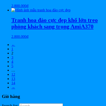
2.800.000
₫
Tranh hoa đào cực đẹp khổ lớn treo
phòng khách sang trọng AmiA370
2.800.000
₫
←
1
2
3
4
5
…
12
13
14
→
Giỏ hàng
Search for: