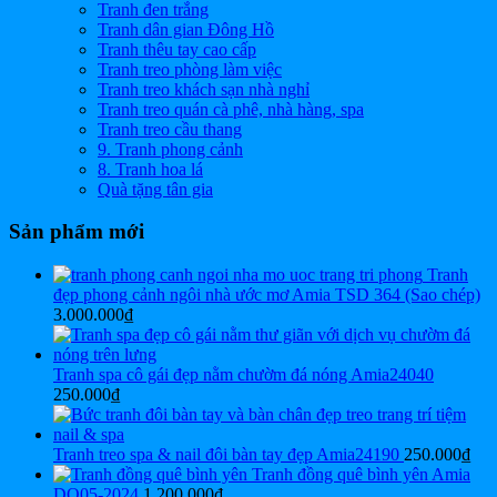
Tranh đen trắng
Tranh dân gian Đông Hồ
Tranh thêu tay cao cấp
Tranh treo phòng làm việc
Tranh treo khách sạn nhà nghỉ
Tranh treo quán cà phê, nhà hàng, spa
Tranh treo cầu thang
9. Tranh phong cảnh
8. Tranh hoa lá
Quà tặng tân gia
Sản phẩm mới
Tranh
đẹp phong cảnh ngôi nhà ước mơ Amia TSD 364 (Sao chép)
3.000.000
₫
Tranh spa cô gái đẹp nằm chườm đá nóng Amia24040
250.000
₫
Tranh treo spa & nail đôi bàn tay đẹp Amia24190
250.000
₫
Tranh đồng quê bình yên Amia
DQ05-2024
1.200.000
₫