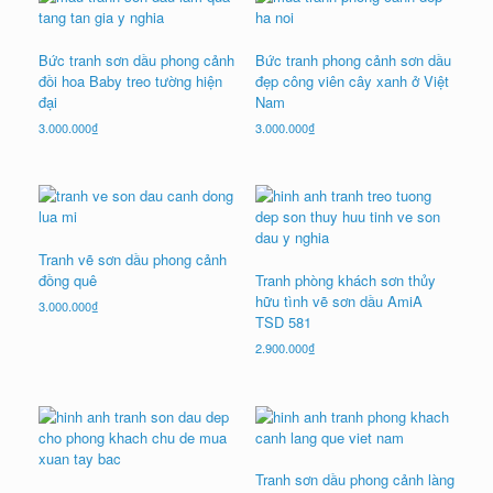
giá:
cao
đến
Bức tranh sơn dầu phong cảnh
Bức tranh phong cảnh sơn dầu
thấp
đồi hoa Baby treo tường hiện
đẹp công viên cây xanh ở Việt
đại
Nam
3.000.000
₫
3.000.000
₫
Tranh vẽ sơn dầu phong cảnh
đồng quê
Tranh phòng khách sơn thủy
hữu tình vẽ sơn dầu AmiA
3.000.000
₫
TSD 581
2.900.000
₫
Tranh sơn dầu phong cảnh làng