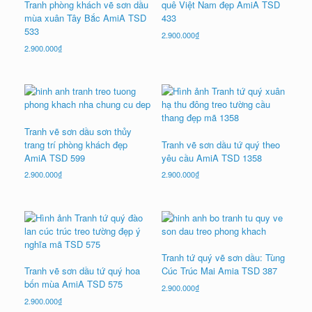
Tranh phòng khách vẽ sơn dầu
quê Việt Nam đẹp AmiA TSD
mùa xuân Tây Bắc AmiA TSD
433
533
2.900.000
₫
2.900.000
₫
Tranh vẽ sơn dầu sơn thủy
trang trí phòng khách đẹp
Tranh vẽ sơn dầu tứ quý theo
AmiA TSD 599
yêu cầu AmiA TSD 1358
2.900.000
₫
2.900.000
₫
Tranh tứ quý vẽ sơn dầu: Tùng
Tranh vẽ sơn dầu tứ quý hoa
Cúc Trúc Mai Amia TSD 387
bốn mùa AmiA TSD 575
2.900.000
₫
2.900.000
₫