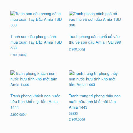
Tranh sơn dầu phong cảnh
Tranh phong cảnh phố cổ vào
mùa xuân Tây Bắc Amia TSD
thu vẽ sơn dầu Amia TSD 398
533
2.900.000
₫
2.900.000
₫
Tranh phòng khách non nước
Tranh trang trí phong thủy non
hữu tình khổ một tấm Amia
nước hữu tình khổ một tấm
1444
Amia 1443
2.900.000
₫
Được xếp
2.900.000
₫
hạng
5.00
5 sao