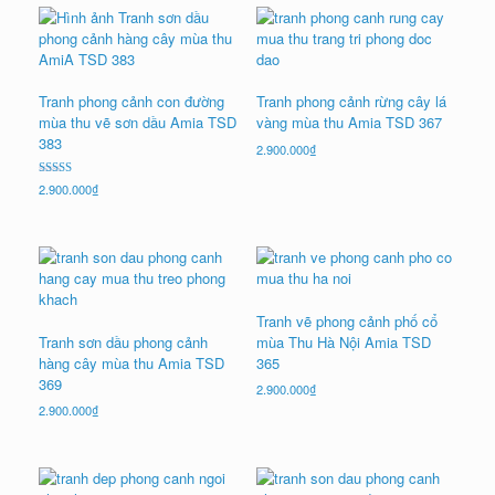
Tranh phong cảnh con đường
Tranh phong cảnh rừng cây lá
mùa thu vẽ sơn dầu Amia TSD
vàng mùa thu Amia TSD 367
383
2.900.000
₫
Được xếp
2.900.000
₫
hạng
5.00
5 sao
Tranh vẽ phong cảnh phố cổ
Tranh sơn dầu phong cảnh
mùa Thu Hà Nội Amia TSD
hàng cây mùa thu Amia TSD
365
369
2.900.000
₫
2.900.000
₫