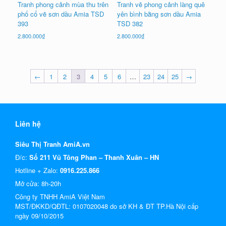
Tranh phong cảnh mùa thu trên
Tranh vẽ phong cảnh làng quê
phố cổ vẽ sơn dầu Amia TSD
yên bình bằng sơn dầu Amia
393
TSD 382
2.800.000
₫
2.800.000
₫
←
1
2
3
4
5
6
…
23
24
25
→
Liên hệ
Siêu Thị Tranh AmiA.vn
Đ/c:
Số 211 Vũ Tông Phan – Thanh Xuân – HN
Hotline + Zalo:
0916.225.866
Mở cửa: 8h-20h
Công ty TNHH AmiA Việt Nam
MST/ĐKKD/QĐTL: 0107020048 do sở KH & ĐT TP.Hà Nội cấp
ngày 09/10/2015